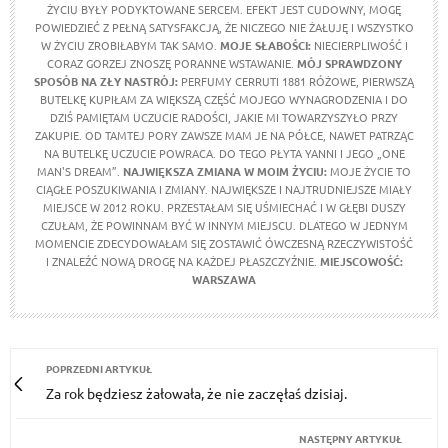
ŻYCIU BYŁY PODYKTOWANE SERCEM. EFEKT JEST CUDOWNY, MOGĘ
POWIEDZIEĆ Z PEŁNĄ SATYSFAKCJĄ, ŻE NICZEGO NIE ŻAŁUJĘ I WSZYSTKO
W ŻYCIU ZROBIŁABYM TAK SAMO.
MOJE SŁABOŚCI:
NIECIERPLIWOŚĆ I
CORAZ GORZEJ ZNOSZĘ PORANNE WSTAWANIE.
MÓJ SPRAWDZONY
SPOSÓB NA ZŁY NASTRÓJ:
PERFUMY CERRUTI 1881 RÓŻOWE, PIERWSZĄ
BUTELKĘ KUPIŁAM ZA WIĘKSZĄ CZĘŚĆ MOJEGO WYNAGRODZENIA I DO
DZIŚ PAMIĘTAM UCZUCIE RADOŚCI, JAKIE MI TOWARZYSZYŁO PRZY
ZAKUPIE. OD TAMTEJ PORY ZAWSZE MAM JE NA PÓŁCE, NAWET PATRZĄC
NA BUTELKĘ UCZUCIE POWRACA. DO TEGO PŁYTA YANNI I JEGO „ONE
MAN'S DREAM”.
NAJWIĘKSZA ZMIANA W MOIM ŻYCIU:
MOJE ŻYCIE TO
CIĄGŁE POSZUKIWANIA I ZMIANY. NAJWIĘKSZE I NAJTRUDNIEJSZE MIAŁY
MIEJSCE W 2012 ROKU. PRZESTAŁAM SIĘ UŚMIECHAĆ I W GŁĘBI DUSZY
CZUŁAM, ŻE POWINNAM BYĆ W INNYM MIEJSCU. DLATEGO W JEDNYM
MOMENCIE ZDECYDOWAŁAM SIĘ ZOSTAWIĆ ÓWCZESNĄ RZECZYWISTOŚĆ
I ZNALEŹĆ NOWĄ DROGĘ NA KAŻDEJ PŁASZCZYŹNIE.
MIEJSCOWOŚĆ:
WARSZAWA
POPRZEDNI ARTYKUŁ
Za rok będziesz żałowała, że nie zaczęłaś dzisiaj.
NASTĘPNY ARTYKUŁ