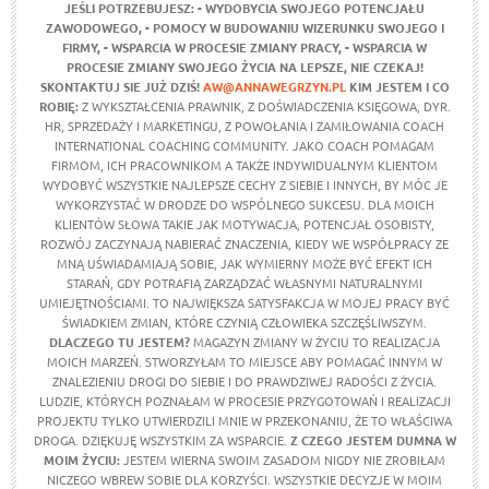
JEŚLI POTRZEBUJESZ:
- WYDOBYCIA SWOJEGO POTENCJAŁU
ZAWODOWEGO,
- POMOCY W BUDOWANIU WIZERUNKU SWOJEGO I
FIRMY,
- WSPARCIA W PROCESIE ZMIANY PRACY,
- WSPARCIA W
PROCESIE ZMIANY SWOJEGO ŻYCIA NA LEPSZE,
NIE CZEKAJ!
SKONTAKTUJ SIE JUŻ DZIŚ!
AW@ANNAWEGRZYN.PL
KIM JESTEM I CO
ROBIĘ:
Z WYKSZTAŁCENIA PRAWNIK, Z DOŚWIADCZENIA KSIĘGOWA, DYR.
HR, SPRZEDAŻY I MARKETINGU, Z POWOŁANIA I ZAMIŁOWANIA COACH
INTERNATIONAL COACHING COMMUNITY. JAKO COACH POMAGAM
FIRMOM, ICH PRACOWNIKOM A TAKŻE INDYWIDUALNYM KLIENTOM
WYDOBYĆ WSZYSTKIE NAJLEPSZE CECHY Z SIEBIE I INNYCH, BY MÓC JE
WYKORZYSTAĆ W DRODZE DO WSPÓLNEGO SUKCESU. DLA MOICH
KLIENTÓW SŁOWA TAKIE JAK MOTYWACJA, POTENCJAŁ OSOBISTY,
ROZWÓJ ZACZYNAJĄ NABIERAĆ ZNACZENIA, KIEDY WE WSPÓŁPRACY ZE
MNĄ UŚWIADAMIAJĄ SOBIE, JAK WYMIERNY MOŻE BYĆ EFEKT ICH
STARAŃ, GDY POTRAFIĄ ZARZĄDZAĆ WŁASNYMI NATURALNYMI
UMIEJĘTNOŚCIAMI. TO NAJWIĘKSZA SATYSFAKCJA W MOJEJ PRACY BYĆ
ŚWIADKIEM ZMIAN, KTÓRE CZYNIĄ CZŁOWIEKA SZCZĘŚLIWSZYM.
DLACZEGO TU JESTEM?
MAGAZYN ZMIANY W ŻYCIU TO REALIZACJA
MOICH MARZEŃ. STWORZYŁAM TO MIEJSCE ABY POMAGAĆ INNYM W
ZNALEZIENIU DROGI DO SIEBIE I DO PRAWDZIWEJ RADOŚCI Z ŻYCIA.
LUDZIE, KTÓRYCH POZNAŁAM W PROCESIE PRZYGOTOWAŃ I REALIZACJI
PROJEKTU TYLKO UTWIERDZILI MNIE W PRZEKONANIU, ŻE TO WŁAŚCIWA
DROGA. DZIĘKUJĘ WSZYSTKIM ZA WSPARCIE.
Z CZEGO JESTEM DUMNA W
MOIM ŻYCIU
:
JESTEM WIERNA SWOIM ZASADOM NIGDY NIE ZROBIŁAM
NICZEGO WBREW SOBIE DLA KORZYŚCI. WSZYSTKIE DECYZJE W MOIM