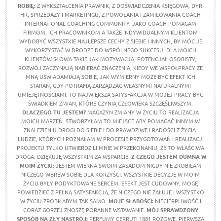
ROBIĘ:
Z WYKSZTAŁCENIA PRAWNIK, Z DOŚWIADCZENIA KSIĘGOWA, DYR.
HR, SPRZEDAŻY I MARKETINGU, Z POWOŁANIA I ZAMIŁOWANIA COACH
INTERNATIONAL COACHING COMMUNITY. JAKO COACH POMAGAM
FIRMOM, ICH PRACOWNIKOM A TAKŻE INDYWIDUALNYM KLIENTOM
WYDOBYĆ WSZYSTKIE NAJLEPSZE CECHY Z SIEBIE I INNYCH, BY MÓC JE
WYKORZYSTAĆ W DRODZE DO WSPÓLNEGO SUKCESU. DLA MOICH
KLIENTÓW SŁOWA TAKIE JAK MOTYWACJA, POTENCJAŁ OSOBISTY,
ROZWÓJ ZACZYNAJĄ NABIERAĆ ZNACZENIA, KIEDY WE WSPÓŁPRACY ZE
MNĄ UŚWIADAMIAJĄ SOBIE, JAK WYMIERNY MOŻE BYĆ EFEKT ICH
STARAŃ, GDY POTRAFIĄ ZARZĄDZAĆ WŁASNYMI NATURALNYMI
UMIEJĘTNOŚCIAMI. TO NAJWIĘKSZA SATYSFAKCJA W MOJEJ PRACY BYĆ
ŚWIADKIEM ZMIAN, KTÓRE CZYNIĄ CZŁOWIEKA SZCZĘŚLIWSZYM.
DLACZEGO TU JESTEM?
MAGAZYN ZMIANY W ŻYCIU TO REALIZACJA
MOICH MARZEŃ. STWORZYŁAM TO MIEJSCE ABY POMAGAĆ INNYM W
ZNALEZIENIU DROGI DO SIEBIE I DO PRAWDZIWEJ RADOŚCI Z ŻYCIA.
LUDZIE, KTÓRYCH POZNAŁAM W PROCESIE PRZYGOTOWAŃ I REALIZACJI
PROJEKTU TYLKO UTWIERDZILI MNIE W PRZEKONANIU, ŻE TO WŁAŚCIWA
DROGA. DZIĘKUJĘ WSZYSTKIM ZA WSPARCIE.
Z CZEGO JESTEM DUMNA W
MOIM ŻYCIU
:
JESTEM WIERNA SWOIM ZASADOM NIGDY NIE ZROBIŁAM
NICZEGO WBREW SOBIE DLA KORZYŚCI. WSZYSTKIE DECYZJE W MOIM
ŻYCIU BYŁY PODYKTOWANE SERCEM. EFEKT JEST CUDOWNY, MOGĘ
POWIEDZIEĆ Z PEŁNĄ SATYSFAKCJĄ, ŻE NICZEGO NIE ŻAŁUJĘ I WSZYSTKO
W ŻYCIU ZROBIŁABYM TAK SAMO.
MOJE SŁABOŚCI:
NIECIERPLIWOŚĆ I
CORAZ GORZEJ ZNOSZĘ PORANNE WSTAWANIE.
MÓJ SPRAWDZONY
SPOSÓB NA ZŁY NASTRÓJ:
PERFUMY CERRUTI 1881 RÓŻOWE, PIERWSZĄ