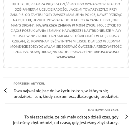
BUTELKĘ KUPIŁAM ZA WIĘKSZĄ CZĘŚĆ MOJEGO WYNAGRODZENIA I DO
DZIŚ PAMIĘTAM UCZUCIE RADOŚCI, JAKIE MI TOWARZYSZYŁO PRZY
ZAKUPIE. OD TAMTEJ PORY ZAWSZE MAM JE NA PÓŁCE, NAWET PATRZĄC
NA BUTELKĘ UCZUCIE POWRACA. DO TEGO PŁYTA YANNI I JEGO „ONE
MAN'S DREAM”.
NAJWIĘKSZA ZMIANA W MOIM ŻYCIU:
MOJE ŻYCIE TO
CIĄGŁE POSZUKIWANIA I ZMIANY. NAJWIĘKSZE I NAJTRUDNIEJSZE MIAŁY
MIEJSCE W 2012 ROKU. PRZESTAŁAM SIĘ UŚMIECHAĆ I W GŁĘBI DUSZY
CZUŁAM, ŻE POWINNAM BYĆ W INNYM MIEJSCU. DLATEGO W JEDNYM
MOMENCIE ZDECYDOWAŁAM SIĘ ZOSTAWIĆ ÓWCZESNĄ RZECZYWISTOŚĆ
I ZNALEŹĆ NOWĄ DROGĘ NA KAŻDEJ PŁASZCZYŹNIE.
MIEJSCOWOŚĆ:
WARSZAWA
POPRZEDNI ARTYKUŁ
Dwa najważniejsze dni w życiu to ten, w którym się
urodziłeś, i ten, kiedy zrozumiesz, dlaczego się urodziłeś.
NASTĘPNY ARTYKUŁ
To nieszczęście, że tak mały odstęp dzieli czas, gdy
jesteśmy zbyt młodzi, od czasu, gdy jesteśmy zbyt starzy.