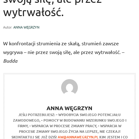
wytrwałość.
Autor:
ANNA WĘGRZYN
W konfrontacji strumienia ze skałą, strumień zawsze
wygrywa – nie przez swoją siłę, ale przez wytrwałość. –
Budda
ANNA WĘGRZYN
JEŚLI POTRZEBUJESZ:
- WYDOBYCIA SWOJEGO POTENCJAŁU
ZAWODOWEGO,
- POMOCY W BUDOWANIU WIZERUNKU SWOJEGO I
FIRMY,
- WSPARCIA W PROCESIE ZMIANY PRACY,
- WSPARCIA W
PROCESIE ZMIANY SWOJEGO ŻYCIA NA LEPSZE,
NIE CZEKAJ!
SKONTAKTUJ SIE JUŻ DZIŚ!
AW@ANNAWEGRZYN.PL
KIM JESTEM I CO