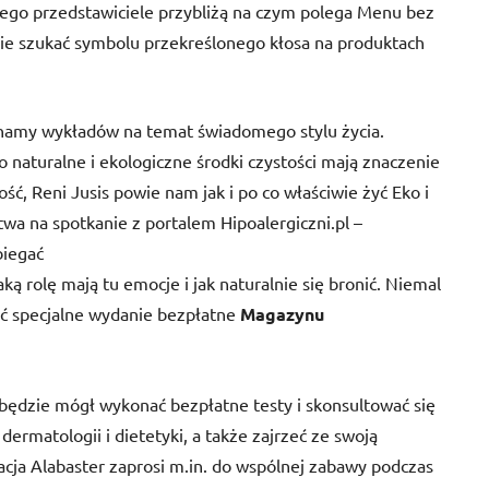
órego przedstawiciele przybliżą na czym polega Menu bez
zie szukać symbolu przekreślonego kłosa na produktach
hamy wykładów na temat świadomego stylu życia.
naturalne i ekologiczne środki czystości mają znaczenie
ć, Reni Jusis powie nam jak i po co właściwie żyć Eko i
a na spotkanie z portalem Hipoalergiczni.pl –
iegać
ką rolę mają tu emocje i jak naturalnie się bronić. Niemal
ć specjalne wydanie bezpłatne
Magazynu
 będzie mógł wykonać bezpłatne testy i skonsultować się
 dermatologii i dietetyki, a także zajrzeć ze swoją
acja Alabaster zaprosi m.in. do wspólnej zabawy podczas