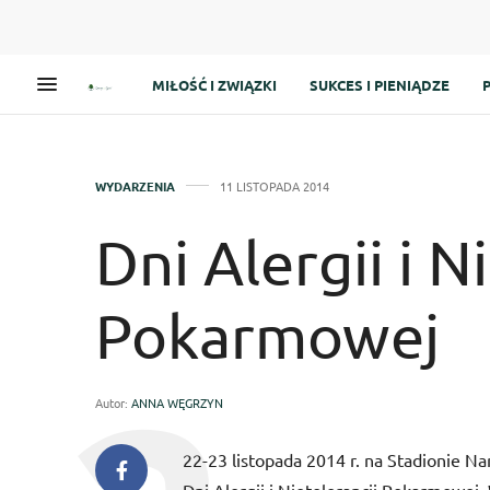
MIŁOŚĆ I ZWIĄZKI
SUKCES I PIENIĄDZE
WYDARZENIA
11 LISTOPADA 2014
Dni Alergii i N
Pokarmowej
Autor:
ANNA WĘGRZYN
22-23 listopada 2014 r. na Stadionie 