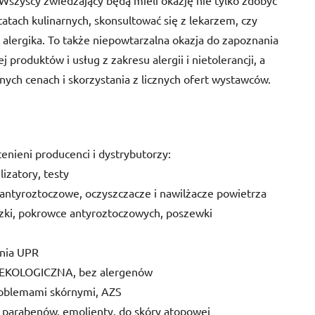
 Wszyscy zwiedzający będą mieli okazję nie tylko zdobyć
atach kulinarnych, skonsultować się z lekarzem, czy
lergika. To także niepowtarzalna okazja do zapoznania
produktów i usług z zakresu alergii i nietolerancji, a
ych cenach i skorzystania z licznych ofert wystawców.
cenieni producenci i dystrybutorzy:
izatory, testy
 antyroztoczowe, oczyszczacze i nawilżacze powietrza
uszki, pokrowce antyroztoczowych, poszewki
enia UPR
 EKOLOGICZNA, bez alergenów
 problemami skórnymi, AZS
z parabenów, emolienty, do skóry atopowej