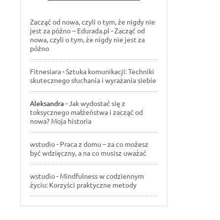
Zacząć od nowa, czyli o tym, że nigdy nie
jest za późno – Edurada.pl
-
Zacząć od
nowa, czyli o tym, że nigdy nie jest za
późno
Fitnesiara
-
Sztuka komunikacji: Techniki
skutecznego słuchania i wyrażania siebie
Aleksandra
-
Jak wydostać się z
toksycznego małżeństwa i zacząć od
nowa? Moja historia
wstudio
-
Praca z domu – za co możesz
być wdzięczny, a na co musisz uważać
wstudio
-
Mindfulness w codziennym
życiu: Korzyści praktyczne metody