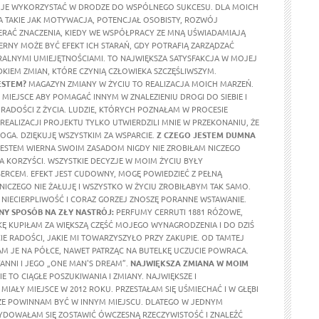
 JE WYKORZYSTAĆ W DRODZE DO WSPÓLNEGO SUKCESU. DLA MOICH
 TAKIE JAK MOTYWACJA, POTENCJAŁ OSOBISTY, ROZWÓJ
ERAĆ ZNACZENIA, KIEDY WE WSPÓŁPRACY ZE MNĄ UŚWIADAMIAJĄ
ERNY MOŻE BYĆ EFEKT ICH STARAŃ, GDY POTRAFIĄ ZARZĄDZAĆ
ALNYMI UMIEJĘTNOŚCIAMI. TO NAJWIĘKSZA SATYSFAKCJA W MOJEJ
DKIEM ZMIAN, KTÓRE CZYNIĄ CZŁOWIEKA SZCZĘŚLIWSZYM.
ESTEM?
MAGAZYN ZMIANY W ŻYCIU TO REALIZACJA MOICH MARZEŃ.
MIEJSCE ABY POMAGAĆ INNYM W ZNALEZIENIU DROGI DO SIEBIE I
RADOŚCI Z ŻYCIA. LUDZIE, KTÓRYCH POZNAŁAM W PROCESIE
REALIZACJI PROJEKTU TYLKO UTWIERDZILI MNIE W PRZEKONANIU, ŻE
OGA. DZIĘKUJĘ WSZYSTKIM ZA WSPARCIE.
Z CZEGO JESTEM DUMNA
ESTEM WIERNA SWOIM ZASADOM NIGDY NIE ZROBIŁAM NICZEGO
A KORZYŚCI. WSZYSTKIE DECYZJE W MOIM ŻYCIU BYŁY
RCEM. EFEKT JEST CUDOWNY, MOGĘ POWIEDZIEĆ Z PEŁNĄ
 NICZEGO NIE ŻAŁUJĘ I WSZYSTKO W ŻYCIU ZROBIŁABYM TAK SAMO.
NIECIERPLIWOŚĆ I CORAZ GORZEJ ZNOSZĘ PORANNE WSTAWANIE.
Y SPOSÓB NA ZŁY NASTRÓJ:
PERFUMY CERRUTI 1881 RÓŻOWE,
KĘ KUPIŁAM ZA WIĘKSZĄ CZĘŚĆ MOJEGO WYNAGRODZENIA I DO DZIŚ
E RADOŚCI, JAKIE MI TOWARZYSZYŁO PRZY ZAKUPIE. OD TAMTEJ
M JE NA PÓŁCE, NAWET PATRZĄC NA BUTELKĘ UCZUCIE POWRACA.
ANNI I JEGO „ONE MAN'S DREAM”.
NAJWIĘKSZA ZMIANA W MOIM
E TO CIĄGŁE POSZUKIWANIA I ZMIANY. NAJWIĘKSZE I
MIAŁY MIEJSCE W 2012 ROKU. PRZESTAŁAM SIĘ UŚMIECHAĆ I W GŁĘBI
ŻE POWINNAM BYĆ W INNYM MIEJSCU. DLATEGO W JEDNYM
DOWAŁAM SIĘ ZOSTAWIĆ ÓWCZESNĄ RZECZYWISTOŚĆ I ZNALEŹĆ