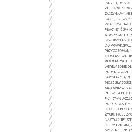
INNYCH, BY MÓC
KLIENTÓW SŁOWA
ZACZYNAJĄ NABI
SOBIE, JAK WYMI
WŁASNYMI NATUR
PRACY BYĆ ŚWIA
DLACZEGO TU J
STWORZYŁAM TO 
DO PRAWDZIWEJ 
PRZYGOTOWAŃ I 
TO WŁAŚCIWA DR
W MOIM ŻYCIU
:
J
WBREW SOBIE DL
PODYKTOWANE SE
SATYSFAKCJĄ, ŻE
MOJE SŁABOŚCI:
MÓJ SPRAWDZON
PIERWSZĄ BUTEL
PAMIĘTAM UCZUCI
PORY ZAWSZE MA
DO TEGO PŁYTA Y
ŻYCIU:
MOJE ŻYCI
NAJTRUDNIEJSZE 
DUSZY CZUŁAM, 
MOMENCIE ZDECY