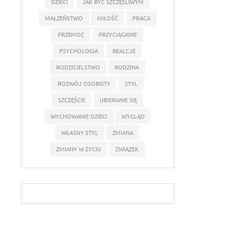
DZIECI
JAK BYĆ SZCZĘŚLIWYM
MAŁŻEŃSTWO
MIŁOŚĆ
PRACA
PRZEMOC
PRZYCIĄGANIE
PSYCHOLOGIA
REALCJE
RODZICIELSTWO
RODZINA
ROZWÓJ OSOBISTY
STYL
SZCZĘŚCIE
UBIERANIE SIĘ
WYCHOWANIE DZIECI
WYGLĄD
WŁASNY STYL
ZMIANA
ZMIANY W ŻYCIU
ZWIĄZEK