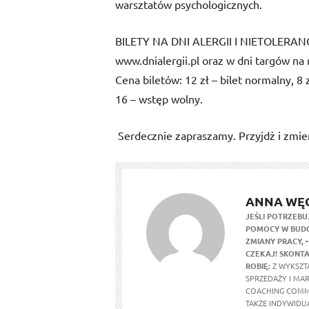
warsztatów psychologicznych.
BILETY NA DNI ALERGII I NIETOLERA
www.dnialergii.pl oraz w dni targów na 
Cena biletów: 12 zł – bilet normalny, 8 z
16 – wstęp wolny.
Serdecznie zapraszamy. Przyjdż i zmie
ANNA WĘ
JEŚLI POTRZEBU
POMOCY W BUDO
ZMIANY PRACY,
CZEKAJ! SKONTA
ROBIĘ:
Z WYKSZTA
SPRZEDAŻY I MA
COACHING COMM
TAKŻE INDYWIDU