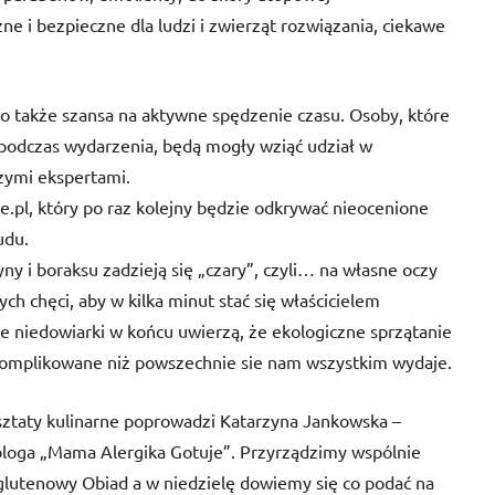
zne i bezpieczne dla ludzi i zwierząt rozwiązania, ciekawe
 to także szansa na aktywne spędzenie czasu. Osoby, które
 podczas wydarzenia, będą mogły wziąć udział w
zymi ekspertami.
ce.pl, który po raz kolejny będzie odkrywać nieocenione
udu.
ny i boraksu zadzieją się „czary”, czyli… na własne oczy
ch chęci, aby w kilka minut stać się właścicielem
e niedowiarki w końcu uwierzą, że ekologiczne sprzątanie
 skomplikowane niż powszechnie sie nam wszystkim wydaje.
arsztaty kulinarne poprowadzi Katarzyna Jankowska –
 bloga „Mama Alergika Gotuje”. Przyrządzimy wspólnie
lutenowy Obiad a w niedzielę dowiemy się co podać na