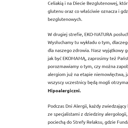
Celiakią i na Diecie Bezglutenowej, kt
glutenu oraz co właściwie oznacza i gd
bezglutenowych.
W drugiej strefie, EKO-NATURA posłuc
Wysłuchamy tu wykładu o tym, dlaczego 
dla naszego zdrowia. Nasz wyjątkowy goś
jak być EKOMAMĄ, zaprosimy też Państw
porozmawiamy o tym, czy można zapob
alergiom już na etapie niemowlęctwa, ja
wszyscy uczestnicy będą mogli otrzyma
Hipoalergiczni.
Podczas Dni Alergii, każdy zwiedzający
ze specjalistami z dziedziny alergologii,
pociechą do Strefy Relaksu, gdzie Fund