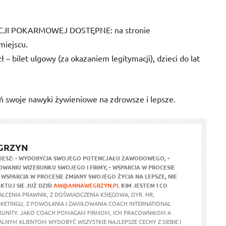
NCJI POKARMOWEJ DOSTĘPNE: na stronie
miejscu.
ł – bilet ulgowy (za okazaniem legitymacji), dzieci do lat
ń swoje nawyki żywieniowe na zdrowsze i lepsze.
GRZYN
JESZ:
- WYDOBYCIA SWOJEGO POTENCJAŁU ZAWODOWEGO,
-
WANIU WIZERUNKU SWOJEGO I FIRMY,
- WSPARCIA W PROCESIE
- WSPARCIA W PROCESIE ZMIANY SWOJEGO ŻYCIA NA LEPSZE,
NIE
KTUJ SIE JUŻ DZIŚ!
AW@ANNAWEGRZYN.PL
KIM JESTEM I CO
ŁCENIA PRAWNIK, Z DOŚWIADCZENIA KSIĘGOWA, DYR. HR,
RKETINGU, Z POWOŁANIA I ZAMIŁOWANIA COACH INTERNATIONAL
UNITY. JAKO COACH POMAGAM FIRMOM, ICH PRACOWNIKOM A
ALNYM KLIENTOM WYDOBYĆ WSZYSTKIE NAJLEPSZE CECHY Z SIEBIE I