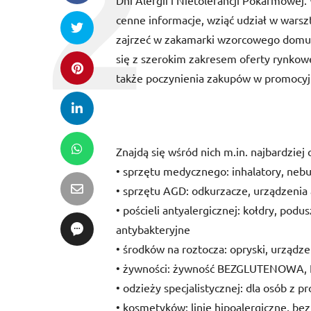
Dni Alergii i Nietolerancji Pokarmowej.
cenne informacje, wziąć udział w warszt
zajrzeć w zakamarki wzorcowego domu a
się z szerokim zakresem oferty rynkowej 
także poczynienia zakupów w promocyjn
Znajdą się wśród nich m.in. najbardziej 
• sprzętu medycznego: inhalatory, nebul
• sprzętu AGD: odkurzacze, urządzenia
• pościeli antyalergicznej: kołdry, pod
antybakteryjne
• środków na roztocza: opryski, urządz
• żywności: żywność BEZGLUTENOWA,
• odzieży specjalistycznej: dla osób z
• kosmetyków: linie hipoalergiczne, be