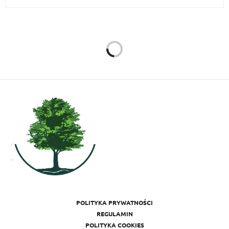
ZDROWIE
17 CZERWCA 2014
Moc uśmiechu
Autor:
REDAKCJA ZMIANY W ŻYCIU