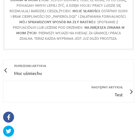
POMAGAM INNYM LEPIEJ ŻYĆ, A DZIĘKI MOJEJ PRACY LUDZIE SIĘ
ROZWIJAJĄ I BARDZIEJ CIESZĄ ŻYCIEM.
MOJE SŁABOŚCI:
OSTATNIO SUSHI
I BRAK CIERPLIWOŚCI DO „PAPIEROLOGII” I ZAŁATWIANIA FORMALNOŚCI.
MÓJ SPRAWDZONY SPOSÓB NA ZŁY NASTRÓJ
: SPOTKANIE Z
PRZYJACIÓŁMI LUB LEŻENIE POD DRZEWEM.
NAJWIĘKSZA ZMIANA W
MOIM ŻYCIU
: PIERWSZY WYJAZD NA MIESIĄC ZA GRANICĘ I PRACA
ZDALNA. TERAZ KAŻDA WYPRAWA JEST JUŻ DUŻO PROSTSZA.
POPRZEDNI ARTYKUŁ
Moc uśmiechu
NASTĘPNY ARTYKUŁ
Test