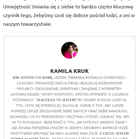
Umiejętność śmiania się z siebie to bardzo często kluczowy
czynnik tego, żebyśmy czuli się dobrze pośród ludzi, a oni w
naszym towarzystwie.
KAMILA KRUK
KIM JESTEM I CO ROBIĘ:
JESTEM TRENERKĄ ROZWOJU OSOBISTEGO I
COACHEM. PROWADZĘ SWOJĄ FIRMĘ I REALIZUJĘ RÓŻNORODNE
PROJEKTY SZKOLENIOWE, EVENTOWE I ZWIĄZANE Z INTERNETEM.
AUTORKA KSIĄŻKI "WYSPY KOMFORTU. KRÓTKA OPOWIEŚĆ O LUDZKICH
POSTAWACH".
DLACZEGO TU JESTEM?
BO ZMIANY W ŻYCIU LUDZI SĄ
TYM, CZYM SIĘ INTERESUJĘ I ZAJMUJĘ. MARZĘ O TYM, ABY LUDZIE
POPRZEZ LEPSZE ZROZUMIENIE SIEBIE SAMYCH ORAZ SIEBIE NAWZAJEM,
ZAUWAŻALI, CO IM PRZESZKADZA I ZACZYNALI MYŚLEĆ I DZIAŁAĆ TAK, ABY
IM TO POMAGAŁO. BĘDĘ PISAĆ O TYM, JAK MYŚLIMY, WIDZIMY ŚWIAT I
JAK ZMIANA PATRZENIA CHOĆBY W JEDNYM DROBNYM ASPEKCIE MOŻE
POZYTYWNIE WPŁYNĄĆ NA NAS I UŁATWIĆ NAM ŻYCIE.
Z CZEGO JESTEM
DUMNA W MOIM ŻYCIU
: JESTEM DUMNA Z TEGO, ŻE ROBIĘ TO CO LUBIĘ,