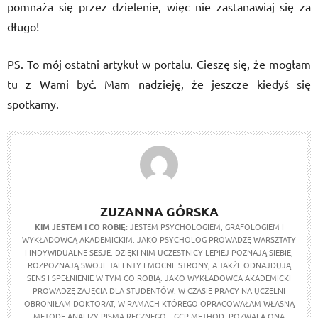
pomnaża się przez dzielenie, więc nie zastanawiaj się za
długo!
PS. To mój ostatni artykuł w portalu. Cieszę się, że mogłam
tu z Wami być. Mam nadzieję, że jeszcze kiedyś się
spotkamy.
ZUZANNA GÓRSKA
KIM JESTEM I CO ROBIĘ:
JESTEM PSYCHOLOGIEM, GRAFOLOGIEM I
WYKŁADOWCĄ AKADEMICKIM. JAKO PSYCHOLOG PROWADZĘ WARSZTATY
I INDYWIDUALNE SESJE. DZIĘKI NIM UCZESTNICY LEPIEJ POZNAJĄ SIEBIE,
ROZPOZNAJĄ SWOJE TALENTY I MOCNE STRONY, A TAKŻE ODNAJDUJĄ
SENS I SPEŁNIENIE W TYM CO ROBIĄ. JAKO WYKŁADOWCA AKADEMICKI
PROWADZĘ ZAJĘCIA DLA STUDENTÓW. W CZASIE PRACY NA UCZELNI
OBRONIŁAM DOKTORAT, W RAMACH KTÓREGO OPRACOWAŁAM WŁASNĄ
METODĘ ANALIZY PISMA RĘCZNEGO – GCP METHOD. POZWALA ONA