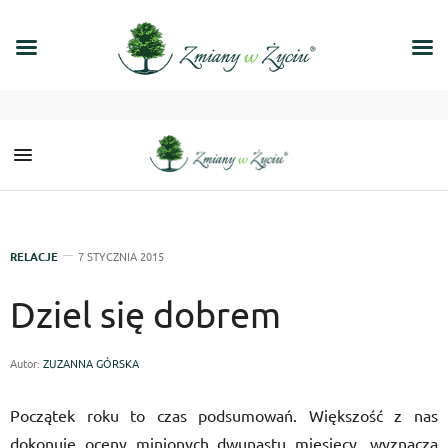
RELACJE
7 STYCZNIA 2015
Dziel się dobrem
Autor:
ZUZANNA GÓRSKA
Początek roku to czas podsumowań. Większość z nas
dokonuje oceny minionych dwunastu miesięcy, wyznacza