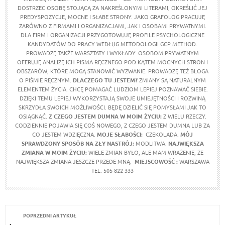
DOSTRZEC OSOBĘ STOJĄCĄ ZA NAKREŚLONYMI LITERAMI, OKREŚLIĆ JEJ
PREDYSPOZYCJE, MOCNE I SŁABE STRONY. JAKO GRAFOLOG PRACUJĘ
ZARÓWNO Z FIRMAMI I ORGANIZACJAMI, JAK I OSOBAMI PRYWATNYMI.
DLA FIRM I ORGANIZACJI PRZYGOTOWUJĘ PROFILE PSYCHOLOGICZNE
KANDYDATÓW DO PRACY WEDŁUG METODOLOGII GCP METHOD.
PROWADZĘ TAKŻE WARSZTATY I WYKŁADY. OSOBOM PRYWATNYM
OFERUJĘ ANALIZĘ ICH PISMA RĘCZNEGO POD KĄTEM MOCNYCH STRON I
OBSZARÓW, KTÓRE MOGĄ STANOWIĆ WYZWANIE. PROWADZĘ TEŻ BLOGA
O PIŚMIE RĘCZNYM.
DLACZEGO TU JESTEM?
ZMIANY SĄ NATURALNYM
ELEMENTEM ŻYCIA. CHCĘ POMAGAĆ LUDZIOM LEPIEJ POZNAWAĆ SIEBIE.
DZIĘKI TEMU LEPIEJ WYKORZYSTAJĄ SWOJE UMIEJĘTNOŚCI I ROZWINĄ
SKRZYDŁA SWOICH MOŻLIWOŚCI. BĘDĘ DZIELIĆ SIĘ POMYSŁAMI JAK TO
OSIĄGNĄĆ.
Z CZEGO JESTEM DUMNA W MOIM ŻYCIU:
Z WIELU RZECZY.
CODZIENNIE POJAWIA SIĘ COŚ NOWEGO, Z CZEGO JESTEM DUMNA LUB ZA
CO JESTEM WDZIĘCZNA.
MOJE SŁABOŚCI:
CZEKOLADA.
MÓJ
SPRAWDZONY SPOSÓB NA ZŁY NASTRÓJ:
MODLITWA.
NAJWIĘKSZA
ZMIANA W MOIM ŻYCIU:
WIELE ZMIAN BYŁO, ALE MAM WRAŻENIE, ŻE
NAJWIĘKSZA ZMIANA JESZCZE PRZEDE MNĄ.
MIEJSCOWOŚĆ :
WARSZAWA
TEL. 505 822 333
POPRZEDNI ARTYKUŁ