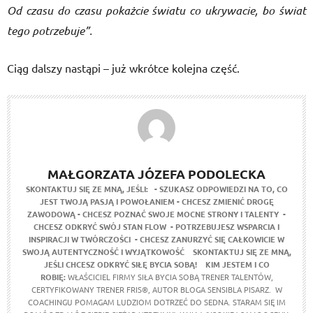
Od czasu do czasu pokażcie światu co ukrywacie, bo świat
tego potrzebuje”.
Ciąg dalszy nastąpi – już wkrótce kolejna część.
MAŁGORZATA JÓZEFA PODOLECKA
SKONTAKTUJ SIĘ ZE MNĄ, JEŚLI:
- SZUKASZ ODPOWIEDZI NA TO, CO
JEST TWOJĄ PASJĄ I POWOŁANIEM
- CHCESZ ZMIENIĆ DROGĘ
ZAWODOWĄ
- CHCESZ POZNAĆ SWOJE MOCNE STRONY I TALENTY
-
CHCESZ ODKRYĆ SWÓJ STAN FLOW
- POTRZEBUJESZ WSPARCIA I
INSPIRACJI W TWÓRCZOŚCI
- CHCESZ ZANURZYĆ SIĘ CAŁKOWICIE W
SWOJĄ AUTENTYCZNOŚĆ I WYJĄTKOWOŚĆ
SKONTAKTUJ SIĘ ZE MNĄ,
JEŚLI CHCESZ ODKRYĆ SIŁĘ BYCIA SOBĄ!
KIM JESTEM I CO
ROBIĘ:
WŁAŚCICIEL FIRMY SIŁA BYCIA SOBĄ TRENER TALENTÓW,
CERTYFIKOWANY TRENER FRIS®, AUTOR BLOGA SENSIBLA PISARZ. W
COACHINGU POMAGAM LUDZIOM DOTRZEĆ DO SEDNA. STARAM SIĘ IM