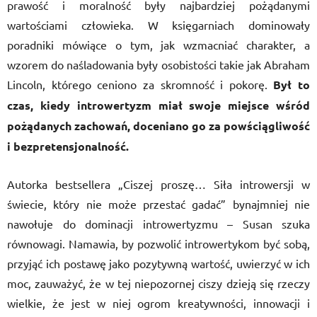
prawość i moralność były najbardziej pożądanymi
wartościami człowieka. W księgarniach dominowały
poradniki mówiące o tym, jak wzmacniać charakter, a
wzorem do naśladowania były osobistości takie jak Abraham
Lincoln, którego ceniono za skromność i pokorę.
Był to
czas, kiedy introwertyzm miał swoje miejsce wśród
pożądanych zachowań, doceniano go za powściągliwość
i bezpretensjonalność.
Autorka bestsellera „Ciszej proszę… Siła introwersji w
świecie, który nie może przestać gadać” bynajmniej nie
nawołuje do dominacji introwertyzmu – Susan szuka
równowagi. Namawia, by pozwolić introwertykom być sobą,
przyjąć ich postawę jako pozytywną wartość, uwierzyć w ich
moc, zauważyć, że w tej niepozornej ciszy dzieją się rzeczy
wielkie, że jest w niej ogrom kreatywności, innowacji i