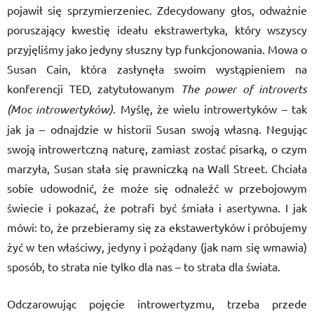
pojawił się sprzymierzeniec. Zdecydowany głos, odważnie
poruszający kwestię ideału ekstrawertyka, który wszyscy
przyjęliśmy jako jedyny słuszny typ funkcjonowania. Mowa o
Susan Cain, która zasłynęła swoim wystąpieniem na
konferencji TED, zatytułowanym
The power of introverts
(Moc introwertyków)
. Myślę, że wielu introwertyków – tak
jak ja – odnajdzie w historii Susan swoją własną. Negując
swoją introwertczną naturę, zamiast zostać pisarką, o czym
marzyła, Susan stała się prawniczką na Wall Street. Chciała
sobie udowodnić, że może się odnaleźć w przebojowym
świecie i pokazać, że potrafi być śmiała i asertywna. I jak
mówi: to, że przebieramy się za ekstawertyków i próbujemy
żyć w ten właściwy, jedyny i pożądany (jak nam się wmawia)
sposób, to strata nie tylko dla nas – to strata dla świata.
Odczarowując pojęcie introwertyzmu, trzeba przede