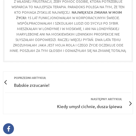
Z WŁASNEJ FRUSTRACJI, ŻEBY POMÓC OSOBIE, KTÓRA POTRZEBUJE
WSPARCIA TO NAJLEPSZA TERAPIA. PARADOKS POLEGA NA TYM, ŻE TEN
KTO POMAGA ZYSKUJE NAJWIĘCEJ.
NAJWIĘKSZA ZMIANA W MOIM
ŻYCIU:
15 LAT FUNKCJONOWAŁAM W KORPORACYJNYM ŚWIECIE.
WSPÓŁPRACOWAŁAM I SZKOLIŁAM LUDZI OD SYCYLII PO SYBIR.
MIESZKAŁAM W LONDYNIE I W MOSKWIE, I ANI NA LONDYŃSKIEJ
MARYLEBONE ANI NA MOSKIEWSKIM LENINSKIM PROSPEKCIE NIE
SŁYSZAŁAM ODPOWIEDZI. RACZEJ WIĘCEJ PYTAŃ. DWA LATA TEMU
ZROZUMIAŁAM JAKA JEST MOJA ROLA I CZEGO ŻYCIE OCZEKUJE ODE
MNIE. POSZŁAM ZA TYM GŁOSEM I ODWAŻYŁAM SIĘ NA ZMIANĘ TOTALNĄ.
POPRZEDNI ARTYKUŁ
Babskie zrzucanie!
NASTĘPNY ARTYKUŁ
Kiedy umysł cichnie, dusza śpiewa