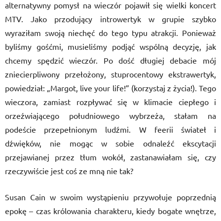
alternatywny pomysł na wieczór pojawił się wielki koncert
MTV. Jako przodujący introwertyk w grupie szybko
wyraziłam swoją niechęć do tego typu atrakcji. Ponieważ
byliśmy gośćmi, musieliśmy podjąć wspólną decyzję, jak
chcemy spędzić wieczór. Po dość długiej debacie mój
zniecierpliwony przełożony, stuprocentowy ekstrawertyk,
powiedział: „Margot, live your life!” (korzystaj z życia!). Tego
wieczora, zamiast rozpływać się w klimacie ciepłego i
orzeźwiającego południowego wybrzeża, stałam na
podeście przepełnionym ludźmi. W feerii świateł i
dźwięków, nie mogąc w sobie odnaleźć ekscytacji
przejawianej przez tłum wokół, zastanawiałam się, czy
rzeczywiście jest coś ze mną nie tak?
Susan Cain w swoim wystąpieniu przywołuje poprzednią
epokę – czas królowania charakteru, kiedy bogate wnętrze,