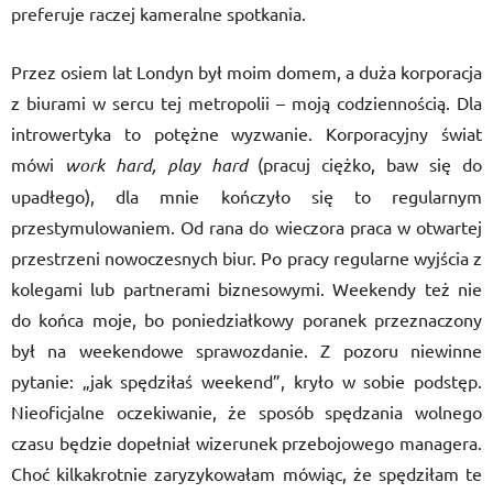
preferuje raczej kameralne spotkania.
Przez osiem lat Londyn był moim domem, a duża korporacja
z biurami w sercu tej metropolii – moją codziennością. Dla
introwertyka to potężne wyzwanie. Korporacyjny świat
mówi
work hard, play hard
(pracuj ciężko, baw się do
upadłego), dla mnie kończyło się to regularnym
przestymulowaniem. Od rana do wieczora praca w otwartej
przestrzeni nowoczesnych biur. Po pracy regularne wyjścia z
kolegami lub partnerami biznesowymi. Weekendy też nie
do końca moje, bo poniedziałkowy poranek przeznaczony
był na weekendowe sprawozdanie. Z pozoru niewinne
pytanie: „jak spędziłaś weekend”, kryło w sobie podstęp.
Nieoficjalne oczekiwanie, że sposób spędzania wolnego
czasu będzie dopełniał wizerunek przebojowego managera.
Choć kilkakrotnie zaryzykowałam mówiąc, że spędziłam te