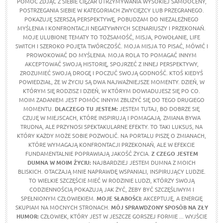
POMÓC ZDJĄĆ Z SIEBIE CIĘŻAR UTRZYMYWANIA WYSOKIEJ SAMOOCENY,
POSTRZEGANIA SIEBIE W KATEGORIACH ZWYCIĘZCY LUB PRZEGRANEGO.
POKAZUJĘ SZERSZĄ PERSPEKTYWĘ, POBUDZAM DO NIEZALEŻNEGO
MYŚLENIA I KONFRONTACJI NEGATYWNYCH SCENARIUSZY I PRZEKONAŃ.
MOJE ULUBIONE TEMATY TO TOŻSAMOŚĆ, MISJA, POWOŁANIE, LIFE
SWITCH I SZEROKO POJĘTA TWÓRCZOŚĆ. MOJA MISJA TO PISAĆ, MÓWIĆ I
PROWOKOWAĆ DO MYŚLENIA. MOJA ROLA TO POMAGAĆ INNYM
AKCEPTOWAĆ SWOJĄ HISTORIĘ, SPOJRZEĆ Z INNEJ PERSPEKTYWY,
ZROZUMIEĆ SWOJĄ DROGĘ I POCZUĆ SWOJĄ GODNOŚĆ. KTOŚ KIEDYŚ
POWIEDZIAŁ, ŻE W ŻYCIU SĄ DWA NAJWAŻNIEJSZE MOMENTY. DZIEŃ, W
KTÓRYM SIĘ RODZISZ I DZIEŃ, W KTÓRYM DOWIADUJESZ SIĘ PO CO.
MOIM ZADANIEM JEST POMÓC INNYM ZBLIŻYĆ SIĘ DO TEGO DRUGIEGO
MOMENTU.
DLACZEGO TU JESTEM:
JESTEM TUTAJ, BO DOBRZE SIĘ
CZUJĘ W MIEJSCACH, KTÓRE INSPIRUJĄ I POMAGAJĄ. ZMIANA BYWA
TRUDNA, ALE PRZYNOSI SPEKTAKULARNE EFEKTY. TO TAKI LUKSUS, NA
KTÓRY KAŻDY MOŻE SOBIE POZWOLIĆ. NA PORTALU PISZĘ O ZMIANACH,
KTÓRE WYMAGAJĄ KONFRONTACJI PRZEKONAŃ, ALE W EFEKCIE
FUNDAMENTALNIE POPRAWIAJĄ JAKOŚĆ ŻYCIA.
Z CZEGO JESTEM
DUMNA W MOIM ŻYCIU:
NAJBARDZIEJ JESTEM DUMNA Z MOICH
BLISKICH. OTACZAJĄ MNIE NAPRAWDĘ WSPANIALI, INSPIRUJĄCY LUDZIE.
TO WIELKIE SZCZĘŚCIE MIEĆ W RODZINIE LUDZI, KTÓRZY SWOJĄ
CODZIENNOŚCIĄ POKAZUJĄ JAK ŻYĆ, ŻEBY BYĆ SZCZĘŚLIWYM I
SPEŁNIONYM CZŁOWIEKIEM.
MOJE SŁABOŚCI:
AKCEPTUJĘ, A ENERGIĘ
SKUPIAM NA MOCNYCH STRONACH.
MÓJ SPRAWDZONY SPOSÓB NA ZŁY
HUMOR:
CZŁOWIEK, KTÓRY JEST W JESZCZE GORSZEJ FORMIE ... WYJŚCIE