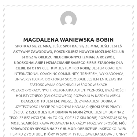
MAGDALENA WANIEWSKA-BOBIN
SPOTKAJ SIĘ ZE MNĄ, JEŚLI:
SPOTKAJ SIĘ ZE MNĄ, JEŚLI JESTEŚ
AKTYWNY ZAWODOWO, POSZUKUJESZ NOWYCH MOŻLIWOŚCI LUB
STOISZ W OBLICZU NIEUCHRONNYCH ZMIAN, A ROZWÓJ,
UDOSKONALANIE I WZMACNIANIE SAMEGO SIEBIE STANOWIĄ DLA
CIEBIE ISTOTNY CEL.
KIM JESTEM I CO ROBIĘ:
JESTEM COACHEM
INTERNATIONAL COACHING COMMUNITY, TRENEREM, WYKŁADOWCĄ
UNIWERSYTECKIM, DOKTOREM SOCJOLOGII. JESTEM ENTUZJASTKĄ
ZASTOSOWANIA COACHINGU W ŚRODOWISKACH
POZAKORPORACYJNYCH, PASJONATKĄ AUTENTYCZNOŚCI, UWAŻNOŚCI I
HOLISTYCZNEGO (CAŁOŚCIOWEGO) ROZWOJU W KAŻDYM WIEKU.
DLACZEGO TU JESTEM:
WIERZĘ, ŻE ZMIANA JEST DOBRA, A
UŻYTECZNOŚĆ I BYCIE POMOCNYM NADAJĄ GŁĘBOKI SENS PRACY I
ŻYCIU.
Z CZEGO JESTEM DUMNA W MOIM ŻYCIU:
JESTEM DUMNA Z
TEGO, ŻE BEZ WZGLĘDU NA TO CO, GDZIE I Z KIM ROBIĘ, POZOSTAJĘ SOBĄ.
MOJE SŁABOŚCI:
KAWA PODAWANA NA KAŻDY MOŻLIWY SPOSÓB.
MÓJ
SPRAWDZONY SPOSÓB NA ZŁY HUMOR:
OBEJRZENIE JAKIEGOKOLWIEK
FILMIKU Z YOUTUBE, KTÓRY W SWOIM TYTULE ZAWIERA SŁOWA „FUNNY”