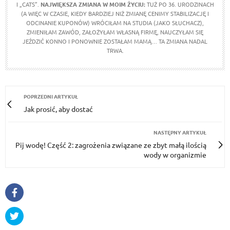
I „CATS”.
NAJWIĘKSZA ZMIANA W MOIM ŻYCIU:
TUŻ PO 36. URODZINACH
(A WIĘC W CZASIE, KIEDY BARDZIEJ NIŻ ZMIANĘ CENIMY STABILIZACJĘ I
ODCINANIE KUPONÓW) WRÓCIŁAM NA STUDIA (JAKO SŁUCHACZ),
ZMIENIŁAM ZAWÓD, ZAŁOŻYŁAM WŁASNĄ FIRMĘ, NAUCZYŁAM SIĘ
JEŹDZIĆ KONNO I PONOWNIE ZOSTAŁAM MAMĄ… TA ZMIANA NADAL
TRWA.
POPRZEDNI ARTYKUŁ
Jak prosić, aby dostać
NASTĘPNY ARTYKUŁ
Pij wodę! Część 2: zagrożenia związane ze zbyt małą ilością
wody w organizmie