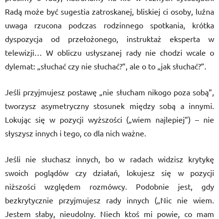
Radą może być sugestia zatroskanej, bliskiej ci osoby, luźna
uwaga rzucona podczas rodzinnego spotkania, krótka
dyspozycja od przełożonego, instruktaż eksperta w
telewizji… W obliczu usłyszanej rady nie chodzi wcale o
dylemat: „słuchać czy nie słuchać?”, ale o to „jak słuchać?”.
Jeśli przyjmujesz postawę „nie słucham nikogo poza sobą”,
tworzysz asymetryczny stosunek między sobą a innymi.
Lokując się w pozycji wyższości („wiem najlepiej”) – nie
słyszysz innych i tego, co dla nich ważne.
Jeśli nie słuchasz innych, bo w radach widzisz krytykę
swoich poglądów czy działań, lokujesz się w pozycji
niższości względem rozmówcy. Podobnie jest, gdy
bezkrytycznie przyjmujesz rady innych („Nic nie wiem.
Jestem słaby, nieudolny. Niech ktoś mi powie, co mam