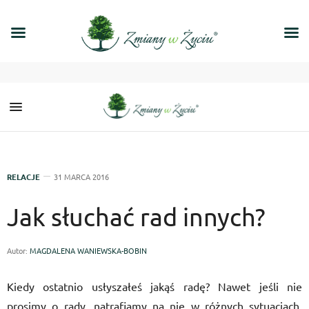
RELACJE
31 MARCA 2016
Jak słuchać rad innych?
Autor:
MAGDALENA WANIEWSKA-BOBIN
Kiedy ostatnio usłyszałeś jakąś radę? Nawet jeśli nie
prosimy o rady, natrafiamy na nie w różnych sytuacjach.