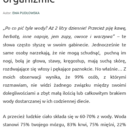
Autor:
EWA PUDŁOWSKA
„Po co pić tyle wody? Aż 2 litry dziennie! Przecież piję kawę,
herbatę, inne napoje, jem zupy, owoce i warzywa” –
te
słowa często słyszę w swoim gabinecie. Jednocześnie te
same osoby narzekają, że nie mogą schudnąć, puchną im
nogi, bolą je głowa, stawy, kręgosłup, mają suchą skórę,
rozdwajające się włosy i pękające paznokcie. No właśnie… Z
moich obserwacji wynika, że 99% osób, z którymi
rozmawiam, nie widzi żadnego związku między swoimi
dolegliwościami a zbyt małą ilością lub całkowitym brakiem
wody dostarczanej w ich codziennej diecie.
A przecież ludzkie ciało składa się w 60-70% z wody. Woda
stanowi 75% twojego mózgu, 83% krwi, 75% mięśni, 22%