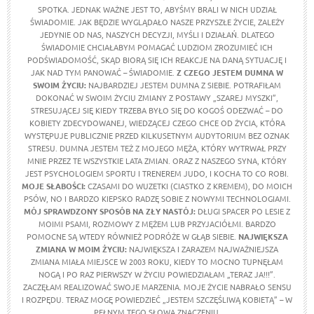
SPOTKA. JEDNAK WAŻNE JEST TO, ABYŚMY BRALI W NICH UDZIAŁ
ŚWIADOMIE. JAK BĘDZIE WYGLĄDAŁO NASZE PRZYSZŁE ŻYCIE, ZALEŻY
JEDYNIE OD NAS, NASZYCH DECYZJI, MYŚLI I DZIAŁAŃ. DLATEGO
ŚWIADOMIE CHCIAŁABYM POMAGAĆ LUDZIOM ZROZUMIEĆ ICH
PODŚWIADOMOŚĆ, SKĄD BIORĄ SIĘ ICH REAKCJE NA DANĄ SYTUACJĘ I
JAK NAD TYM PANOWAĆ – ŚWIADOMIE.
Z CZEGO JESTEM DUMNA W
SWOIM ŻYCIU:
NAJBARDZIEJ JESTEM DUMNA Z SIEBIE. POTRAFIŁAM
DOKONAĆ W SWOIM ŻYCIU ZMIANY Z POSTAWY „SZAREJ MYSZKI”,
STRESUJĄCEJ SIĘ KIEDY TRZEBA BYŁO SIĘ DO KOGOŚ ODEZWAĆ – DO
KOBIETY ZDECYDOWANEJ, WIEDZĄCEJ CZEGO CHCE OD ŻYCIA, KTÓRA
WYSTĘPUJE PUBLICZNIE PRZED KILKUSETNYM AUDYTORIUM BEZ OZNAK
STRESU. DUMNA JESTEM TEŻ Z MOJEGO MĘŻA, KTÓRY WYTRWAŁ PRZY
MNIE PRZEZ TE WSZYSTKIE LATA ZMIAN. ORAZ Z NASZEGO SYNA, KTÓRY
JEST PSYCHOLOGIEM SPORTU I TRENEREM JUDO, I KOCHA TO CO ROBI.
MOJE SŁABOŚCI:
CZASAMI DO WUZETKI (CIASTKO Z KREMEM), DO MOICH
PSÓW, NO I BARDZO KIEPSKO RADZĘ SOBIE Z NOWYMI TECHNOLOGIAMI.
MÓJ SPRAWDZONY SPOSÓB NA ZŁY NASTÓJ:
DŁUGI SPACER PO LESIE Z
MOIMI PSAMI, ROZMOWY Z MĘŻEM LUB PRZYJACIÓŁMI. BARDZO
POMOCNE SĄ WTEDY RÓWNIEŻ PODRÓŻE W GŁĄB SIEBIE.
NAJWIĘKSZA
ZMIANA W MOIM ŻYCIU:
NAJWIĘKSZA I ZARAZEM NAJWAŻNIEJSZA
ZMIANA MIAŁA MIEJSCE W 2003 ROKU, KIEDY TO MOCNO TUPNĘŁAM
NOGĄ I PO RAZ PIERWSZY W ŻYCIU POWIEDZIAŁAM „TERAZ JA!!!”.
ZACZĘŁAM REALIZOWAĆ SWOJE MARZENIA. MOJE ŻYCIE NABRAŁO SENSU
I ROZPĘDU. TERAZ MOGĘ POWIEDZIEĆ „JESTEM SZCZĘŚLIWĄ KOBIETĄ” – W
PEŁNYM TEGO SŁOWA ZNACZENIU.