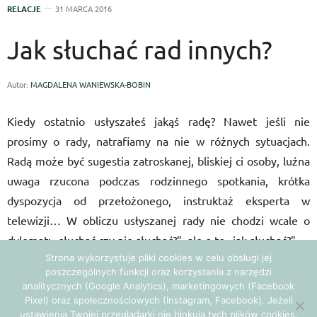
RELACJE
31 MARCA 2016
Jak słuchać rad innych?
Autor:
MAGDALENA WANIEWSKA-BOBIN
Kiedy ostatnio usłyszałeś jakąś radę? Nawet jeśli nie
prosimy o rady, natrafiamy na nie w różnych sytuacjach.
Radą może być sugestia zatroskanej, bliskiej ci osoby, luźna
uwaga rzucona podczas rodzinnego spotkania, krótka
dyspozycja od przełożonego, instruktaż eksperta w
telewizji… W obliczu usłyszanej rady nie chodzi wcale o
dylemat: „słuchać czy nie słuchać?”, ale o to „jak słuchać?”.
Strona wykorzystuje pliki cookies w celu obsługi jej
poszczególnych funkcji oraz korzystania z narzędzi
Jeśli przyjmujesz postawę „nie słucham nikogo poza sobą”,
analitycznych (Google Analytics), marketingowych (Facebook
tworzysz asymetryczny stosunek między sobą a innymi.
Pixel) oraz społecznościowych (Instagram, Facebook). Jeżeli
ustawienia Twojej przeglądarki nie blokują tych plików cookies,