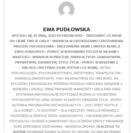
EWA PUDŁOWSKA
SPOTKAJ SIĘ ZE MNĄ, JEŚLI POTRZEBUJESZ:
- ZROZUMIEĆ CO MÓWI
DO CIEBIE TWOJE CIAŁO
- WSPARCIA W ODCHUDZANIU I ZROZUMIENIA
PROCESU ODCHUDZANIA
- ZROZUMIENIA SIEBIE I SWOICH REAKCJI
EMOCJONALNYCH
- POMOC W BUDOWANIU POCZUCIA WŁASNEJ
WARTOŚCI
- WSPARCIA W PROCESIE ZMIAN W ŻYCIU: ZAWODOWYM,
PRYWATNYM, OSOBISTYM, STYLU ŻYCIA
- POMOC W RUSZENIU Z
MIEJSCA I MOTYWACJI
KIM JESTEM I CO ROBIĘ:
JESTEM
PSYCHOLOGIEM, PSYCHODIETETYKIEM, DIETETYKIEM, TERAPEUTĄ TSR I
DORADCĄ ZAWODOWYM. MAM WŁASNĄ FIRMĘ OD 1993 ROKU. NA
POCZĄTKU PROWADZIŁAM RÓŻNEGO RODZAJU SZKOLENIA ZWIĄZANE Z
BIZNESEM I URODĄ, TERAZ PROWADZĘ WARSZTATY I SZKOLENIA ORAZ
SPOTKANIA INDYWIDUALNE DOTYCZĄCE ROZWOJU OSOBISTEGO,
PSYCHODIETETYKI ORAZ ZMIANY W KAŻDYM OBSZARZE ŻYCIA. JESTEM
AUTORKĄ PROGRAMÓW ODCHUDZAJĄCYCH – „MÓJ EFEKT MOTYLA” –
DLA KOBIET I „12 MOSTÓW” – DLA MĘŻCZYZN. PRACUJE RÓWNIEŻ Z
MŁODZIEŻĄ W ZESPOLE SZKÓŁ ZAWODOWYCH – MECHANICZNYCH JAKO
PSYCHOLOG I DORADCA ZAWODOWY. DLA UCZNIÓW SZKOŁY PROWADZĘ
KURS ZDROWEGO ODŻYWIANIA - AKADEMIA ZROWIA.
DLACZEGO TU
JESTEM:
PONIEWAŻ ZMIANY W ŻYCIU TO JEDYNE, CO NAS NA PEWNO