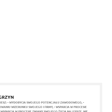
GRZYN
JESZ:
- WYDOBYCIA SWOJEGO POTENCJAŁU ZAWODOWEGO,
-
WANIU WIZERUNKU SWOJEGO I FIRMY,
- WSPARCIA W PROCESIE
- WSPARCIA W PROCESIE ZMIANY SWOJEGO ŻYCIA NA LEPSZE,
NIE