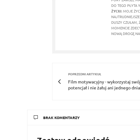
DO TEGO PŁYTA Y
ŻYCIU:
MOJE ŻYCI
NAJTRUDNIEJSZE 
DUSZY CZUŁAM, 
MOMENCIE ZDECY
NOWĄ DROGĘ NA 
POPRZEDNI ARTYKUŁ
Film motywacyjny - wykorzystaj swó
potencjał i nie żałuj ani jednego dni
BRAK KOMENTARZY