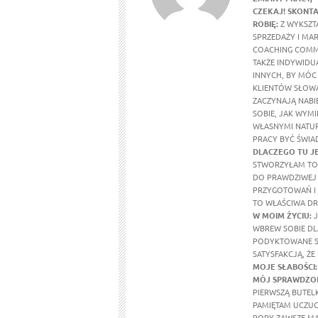
CZEKAJ! SKONTA
ROBIĘ:
Z WYKSZTA
SPRZEDAŻY I MA
COACHING COMM
TAKŻE INDYWIDU
INNYCH, BY MÓC
KLIENTÓW SŁOWA
ZACZYNAJĄ NABI
SOBIE, JAK WYMI
WŁASNYMI NATUR
PRACY BYĆ ŚWIA
DLACZEGO TU J
STWORZYŁAM TO 
DO PRAWDZIWEJ 
PRZYGOTOWAŃ I 
TO WŁAŚCIWA DR
W MOIM ŻYCIU
:
J
WBREW SOBIE DL
PODYKTOWANE SE
SATYSFAKCJĄ, ŻE
MOJE SŁABOŚCI:
MÓJ SPRAWDZON
PIERWSZĄ BUTEL
PAMIĘTAM UCZUCI
PORY ZAWSZE MA