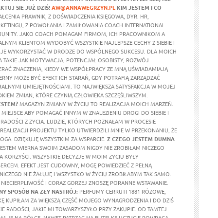
KTUJ SIE JUŻ DZIŚ!
AW@ANNAWEGRZYN.PL
KIM JESTEM I CO
ŁCENIA PRAWNIK, Z DOŚWIADCZENIA KSIĘGOWA, DYR. HR,
RKETINGU, Z POWOŁANIA I ZAMIŁOWANIA COACH INTERNATIONAL
UNITY. JAKO COACH POMAGAM FIRMOM, ICH PRACOWNIKOM A
ALNYM KLIENTOM WYDOBYĆ WSZYSTKIE NAJLEPSZE CECHY Z SIEBIE I
 JE WYKORZYSTAĆ W DRODZE DO WSPÓLNEGO SUKCESU. DLA MOICH
 TAKIE JAK MOTYWACJA, POTENCJAŁ OSOBISTY, ROZWÓJ
ERAĆ ZNACZENIA, KIEDY WE WSPÓŁPRACY ZE MNĄ UŚWIADAMIAJĄ
ERNY MOŻE BYĆ EFEKT ICH STARAŃ, GDY POTRAFIĄ ZARZĄDZAĆ
ALNYMI UMIEJĘTNOŚCIAMI. TO NAJWIĘKSZA SATYSFAKCJA W MOJEJ
DKIEM ZMIAN, KTÓRE CZYNIĄ CZŁOWIEKA SZCZĘŚLIWSZYM.
ESTEM?
MAGAZYN ZMIANY W ŻYCIU TO REALIZACJA MOICH MARZEŃ.
MIEJSCE ABY POMAGAĆ INNYM W ZNALEZIENIU DROGI DO SIEBIE I
RADOŚCI Z ŻYCIA. LUDZIE, KTÓRYCH POZNAŁAM W PROCESIE
REALIZACJI PROJEKTU TYLKO UTWIERDZILI MNIE W PRZEKONANIU, ŻE
OGA. DZIĘKUJĘ WSZYSTKIM ZA WSPARCIE.
Z CZEGO JESTEM DUMNA
ESTEM WIERNA SWOIM ZASADOM NIGDY NIE ZROBIŁAM NICZEGO
A KORZYŚCI. WSZYSTKIE DECYZJE W MOIM ŻYCIU BYŁY
RCEM. EFEKT JEST CUDOWNY, MOGĘ POWIEDZIEĆ Z PEŁNĄ
 NICZEGO NIE ŻAŁUJĘ I WSZYSTKO W ŻYCIU ZROBIŁABYM TAK SAMO.
NIECIERPLIWOŚĆ I CORAZ GORZEJ ZNOSZĘ PORANNE WSTAWANIE.
Y SPOSÓB NA ZŁY NASTRÓJ:
PERFUMY CERRUTI 1881 RÓŻOWE,
KĘ KUPIŁAM ZA WIĘKSZĄ CZĘŚĆ MOJEGO WYNAGRODZENIA I DO DZIŚ
E RADOŚCI, JAKIE MI TOWARZYSZYŁO PRZY ZAKUPIE. OD TAMTEJ
M JE NA PÓŁCE, NAWET PATRZĄC NA BUTELKĘ UCZUCIE POWRACA.