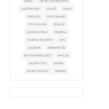
DZIECI
JAK BYĆ SZCZĘŚLIWYM
MAŁŻEŃSTWO
MIŁOŚĆ
PRACA
PRZEMOC
PRZYCIĄGANIE
PSYCHOLOGIA
REALCJE
RODZICIELSTWO
RODZINA
ROZWÓJ OSOBISTY
STYL
SZCZĘŚCIE
UBIERANIE SIĘ
WYCHOWANIE DZIECI
WYGLĄD
WŁASNY STYL
ZMIANA
ZMIANY W ŻYCIU
ZWIĄZEK