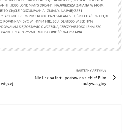
ANNI I JEGO „ONE MAN'S DREAM”.
NAJWIĘKSZA ZMIANA W MOIM
E TO CIĄGŁE POSZUKIWANIA I ZMIANY. NAJWIĘKSZE I
MIAŁY MIEJSCE W 2012 ROKU. PRZESTAŁAM SIĘ UŚMIECHAĆ I W GŁĘBI
ŻE POWINNAM BYĆ W INNYM MIEJSCU. DLATEGO W JEDNYM
DOWAŁAM SIĘ ZOSTAWIĆ ÓWCZESNĄ RZECZYWISTOŚĆ I ZNALEŹĆ
KAŻDEJ PŁASZCZYŹNIE.
MIEJSCOWOŚĆ: WARSZAWA
NASTĘPNY ARTYKUŁ
j
Nie licz na fart - postaw na siebie! Film
a więcej!
motywacyjny