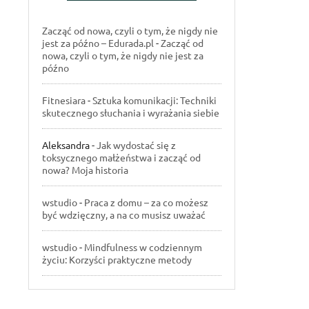
Zacząć od nowa, czyli o tym, że nigdy nie
jest za późno – Edurada.pl
-
Zacząć od
nowa, czyli o tym, że nigdy nie jest za
późno
Fitnesiara
-
Sztuka komunikacji: Techniki
skutecznego słuchania i wyrażania siebie
Aleksandra
-
Jak wydostać się z
toksycznego małżeństwa i zacząć od
nowa? Moja historia
wstudio
-
Praca z domu – za co możesz
być wdzięczny, a na co musisz uważać
wstudio
-
Mindfulness w codziennym
życiu: Korzyści praktyczne metody