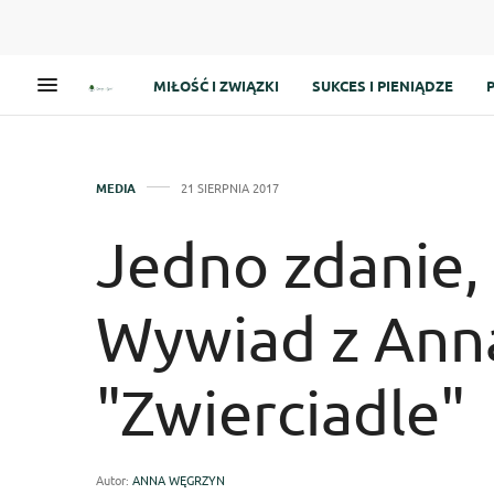
MIŁOŚĆ I ZWIĄZKI
SUKCES I PIENIĄDZE
MEDIA
21 SIERPNIA 2017
Jedno zdanie, 
Wywiad z Ann
"Zwierciadle"
Autor:
ANNA WĘGRZYN