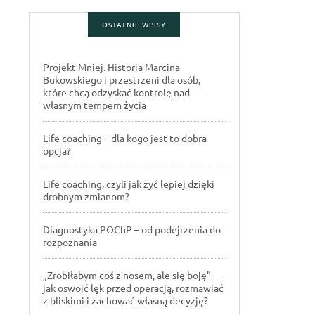
OSTATNIE WPISY
Projekt Mniej. Historia Marcina
Bukowskiego i przestrzeni dla osób,
które chcą odzyskać kontrolę nad
własnym tempem życia
Life coaching – dla kogo jest to dobra
opcja?
Life coaching, czyli jak żyć lepiej dzięki
drobnym zmianom?
Diagnostyka POChP – od podejrzenia do
rozpoznania
„Zrobiłabym coś z nosem, ale się boję” —
jak oswoić lęk przed operacją, rozmawiać
z bliskimi i zachować własną decyzję?