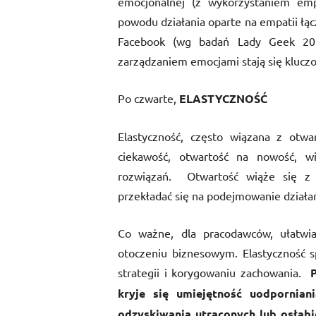
emocjonalnej (z wykorzystaniem emp
powodu działania oparte na empatii łącz
Facebook (wg badań Lady Geek 201
zarządzaniem emocjami stają się klucz
Po czwarte,
ELASTYCZNOŚĆ
Elastyczność, często wiązana z otwa
ciekawość, otwartość na nowość, wi
rozwiązań.
Otwartość wiąże się z 
przekładać się na podejmowanie działa
Co ważne, dla pracodawców, ułatwia
otoczeniu biznesowym. Elastyczność s
strategii i korygowaniu zachowania.
kryje się umiejętność uodpornian
odzyskiwania utraconych lub osłabio