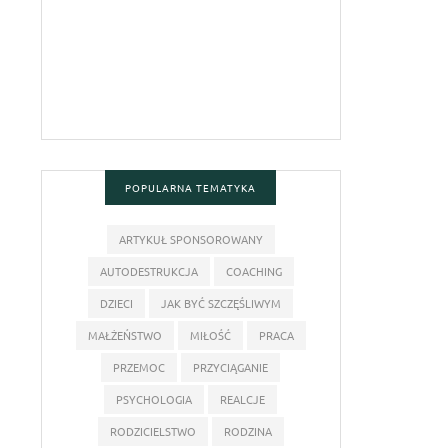
POPULARNA TEMATYKA
ARTYKUŁ SPONSOROWANY
AUTODESTRUKCJA
COACHING
DZIECI
JAK BYĆ SZCZĘŚLIWYM
MAŁŻEŃSTWO
MIŁOŚĆ
PRACA
PRZEMOC
PRZYCIĄGANIE
PSYCHOLOGIA
REALCJE
RODZICIELSTWO
RODZINA