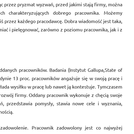
ąc przez pryzmat wyzwań, przed jakimi stają firmy, można
ech charakteryzujących dobrego pracownika. Możemy
ziś przez każdego pracodawcę. Dobra wiadomość jest taka,
iać i pielęgnować, zarówno z poziomu pracownika, jak i z
danych pracowników. Badania (Instytut Gallupa,State of
edynie 13 proc. pracowników angażuje się w swoją pracę i
wkłada wysiłku w pracę lub nawet ją kontestuje. Tymczasem
rozwój firmy. Oddany pracownik wykonuje z chęcią swoje
ań, przedstawia pomysły, stawia nowe cele i wyznania,
nością.
zadowolenie. Pracownik zadowolony jest co najwyżej