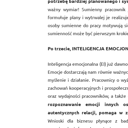
potrzebę bardziej planowanego i sy
ważny wymiar! Sumienny pracownik je
formułuje plany i wytrwalej je realiz
osoby sumienne do pracy motywują si
sumienność może być pierwszym krokie
Po trzecie, INTELIGENCJA EMOCJ
Inteligencja emocjonalna (EI) już daw
Emocje dostarczają nam równie ważnych
myślenie i działanie. Pracownicy o wy
zachowań kooperacyjnych i prospołeczn
oraz wydajności pracowników, a takż
rozpoznawanie emocji innych o
autentycznych relacji, pomaga w z
Wnioski dla biznesu płynące z bad