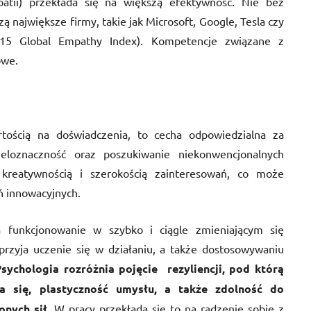
atii) przekłada się na większą efektywność. Nie bez
ą największe firmy, takie jak Microsoft, Google, Tesla czy
5 Global Empathy Index). Kompetencje związane z
owe.
rtością na doświadczenia, to cecha odpowiedzialna
za
eloznaczność oraz poszukiwanie niekonwencjonalnych
kreatywnością i szerokością zainteresowań, co może
ń innowacyjnych.
 funkcjonowanie w szybko i ciągle zmieniającym się
przyja uczenie się w działaniu, a także dostosowywaniu
Psychologia rozróżnia pojęcie
rezyliencji, pod którą
ia się, plastyczność umysłu, a także zdolność do
nych sił.
W pracy przekłada się to na radzenie sobie z