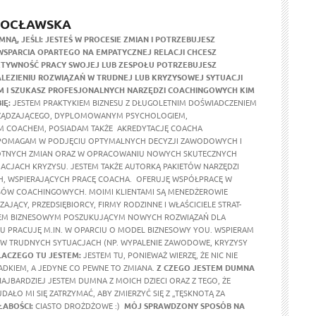
ROCŁAWSKA
MNĄ, JEŚLI:
JESTEŚ W PROCESIE ZMIAN I POTRZEBUJESZ
SPARCIA OPARTEGO NA EMPATYCZNEJ RELACJI
CHCESZ
KTYWNOŚĆ PRACY SWOJEJ LUB ZESPOŁU
POTRZEBUJESZ
ALEZIENIU ROZWIĄZAŃ W TRUDNEJ LUB KRYZYSOWEJ SYTUACJI
M I SZUKASZ PROFESJONALNYCH NARZĘDZI COACHINGOWYCH
KIM
IĘ:
JESTEM PRAKTYKIEM BIZNESU Z DŁUGOLETNIM DOŚWIADCZENIEM
ZĄDZAJĄCEGO, DYPLOMOWANYM PSYCHOLOGIEM,
COACHEM, POSIADAM TAKŻE AKREDYTACJĘ COACHA
POMAGAM W PODJĘCIU OPTYMALNYCH DECYZJI ZAWODOWYCH I
OTNYCH ZMIAN ORAZ W OPRACOWANIU NOWYCH SKUTECZNYCH
TUACJACH KRYZYSU. JESTEM TAKŻE AUTORKĄ PAKIETÓW NARZĘDZI
, WSPIERAJĄCYCH PRACĘ COACHA. OFERUJĘ WSPÓŁPRACĘ W
SÓW COACHINGOWYCH. MOIMI KLIENTAMI SĄ MENEDŻEROWIE
DZAJĄCY, PRZEDSIĘBIORCY, FIRMY RODZINNE I WŁAŚCICIELE STRAT-
NTEM BIZNESOWYM POSZUKUJĄCYM NOWYCH ROZWIĄZAŃ DLA
U PRACUJĘ M.IN. W OPARCIU O MODEL BIZNESOWY YOU. WSPIERAM
 W TRUDNYCH SYTUACJACH (NP. WYPALENIE ZAWODOWE, KRYZYSY
LACZEGO TU JESTEM:
JESTEM TU, PONIEWAŻ WIERZĘ, ŻE NIC NIE
PADKIEM, A JEDYNE CO PEWNE TO ZMIANA.
Z CZEGO JESTEM DUMNA
AJBARDZIEJ JESTEM DUMNA Z MOICH DZIECI ORAZ Z TEGO, ŻE
AŁO MI SIĘ ZATRZYMAĆ, ABY ZMIERZYĆ SIĘ Z „TĘSKNOTĄ ZA
ŁABOŚCI:
CIASTO DROŻDŻOWE :)
MÓJ SPRAWDZONY SPOSÓB NA