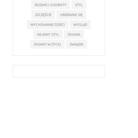
ROZWÓJ OSOBISTY
STYL
SZCZĘŚCIE
UBIERANIE SIĘ
WYCHOWANIE DZIECI
WYGLĄD
WŁASNY STYL
ZMIANA
ZMIANY W ŻYCIU
ZWIĄZEK