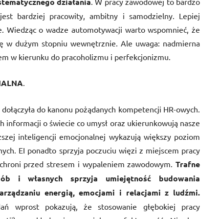
stematycznego działania
. W pracy zawodowej to bardzo
st bardziej pracowity, ambitny i samodzielny. Lepiej
uje. Wiedząc o wadze automotywacji warto wspomnieć, że
ę w dużym stopniu wewnętrznie. Ale uwaga: nadmierna
m w kierunku do pracoholizmu i perfekcjonizmu.
ONALNA
.
no dołączyła do kanonu pożądanych kompetencji HR-owych.
 informacji o świecie co umysł oraz ukierunkowują nasze
ższej inteligencji emocjonalnej wykazują większy poziom
ych. EI ponadto sprzyja poczuciu więzi z miejscem pracy
e chroni przed stresem i wypaleniem zawodowym.
Trafne
sób i własnych sprzyja umiejętność budowania
arządzaniu energią, emocjami i relacjami z ludźmi.
ań wprost pokazują, że stosowanie głębokiej pracy