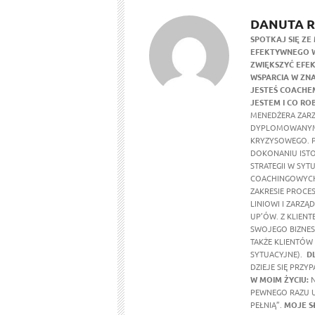
DANUTA 
SPOTKAJ SIĘ ZE 
EFEKTYWNEGO W
ZWIĘKSZYĆ EFE
WSPARCIA W ZN
JESTEŚ COACHE
JESTEM I CO ROB
MENEDŻERA ZAR
DYPLOMOWANYM 
KRYZYSOWEGO. 
DOKONANIU IST
STRATEGII W SY
COACHINGOWYCH
ZAKRESIE PROCE
LINIOWI I ZARZĄ
UP’ÓW. Z KLIE
SWOJEGO BIZNES
TAKŻE KLIENTÓW
SYTUACYJNE).
D
DZIEJE SIĘ PRZY
W MOIM ŻYCIU:
N
PEWNEGO RAZU UD
PEŁNIĄ”.
MOJE S