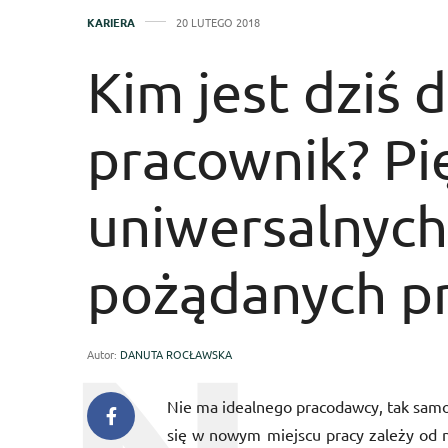
KARIERA
20 LUTEGO 2018
Kim jest dziś 
pracownik? Pi
uniwersalnych
pożądanych pr
Autor:
DANUTA ROCŁAWSKA
Nie ma idealnego pracodawcy, tak samo j
się w nowym miejscu pracy zależy od n