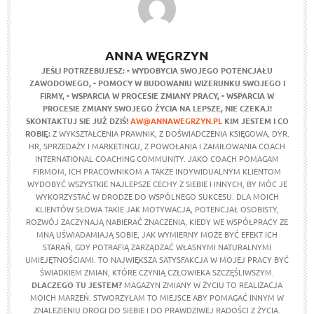
ANNA WĘGRZYN
JEŚLI POTRZEBUJESZ:
- WYDOBYCIA SWOJEGO POTENCJAŁU
ZAWODOWEGO,
- POMOCY W BUDOWANIU WIZERUNKU SWOJEGO I
FIRMY,
- WSPARCIA W PROCESIE ZMIANY PRACY,
- WSPARCIA W
PROCESIE ZMIANY SWOJEGO ŻYCIA NA LEPSZE,
NIE CZEKAJ!
SKONTAKTUJ SIE JUŻ DZIŚ!
AW@ANNAWEGRZYN.PL
KIM JESTEM I CO
ROBIĘ:
Z WYKSZTAŁCENIA PRAWNIK, Z DOŚWIADCZENIA KSIĘGOWA, DYR.
HR, SPRZEDAŻY I MARKETINGU, Z POWOŁANIA I ZAMIŁOWANIA COACH
INTERNATIONAL COACHING COMMUNITY. JAKO COACH POMAGAM
FIRMOM, ICH PRACOWNIKOM A TAKŻE INDYWIDUALNYM KLIENTOM
WYDOBYĆ WSZYSTKIE NAJLEPSZE CECHY Z SIEBIE I INNYCH, BY MÓC JE
WYKORZYSTAĆ W DRODZE DO WSPÓLNEGO SUKCESU. DLA MOICH
KLIENTÓW SŁOWA TAKIE JAK MOTYWACJA, POTENCJAŁ OSOBISTY,
ROZWÓJ ZACZYNAJĄ NABIERAĆ ZNACZENIA, KIEDY WE WSPÓŁPRACY ZE
MNĄ UŚWIADAMIAJĄ SOBIE, JAK WYMIERNY MOŻE BYĆ EFEKT ICH
STARAŃ, GDY POTRAFIĄ ZARZĄDZAĆ WŁASNYMI NATURALNYMI
UMIEJĘTNOŚCIAMI. TO NAJWIĘKSZA SATYSFAKCJA W MOJEJ PRACY BYĆ
ŚWIADKIEM ZMIAN, KTÓRE CZYNIĄ CZŁOWIEKA SZCZĘŚLIWSZYM.
DLACZEGO TU JESTEM?
MAGAZYN ZMIANY W ŻYCIU TO REALIZACJA
MOICH MARZEŃ. STWORZYŁAM TO MIEJSCE ABY POMAGAĆ INNYM W
ZNALEZIENIU DROGI DO SIEBIE I DO PRAWDZIWEJ RADOŚCI Z ŻYCIA.