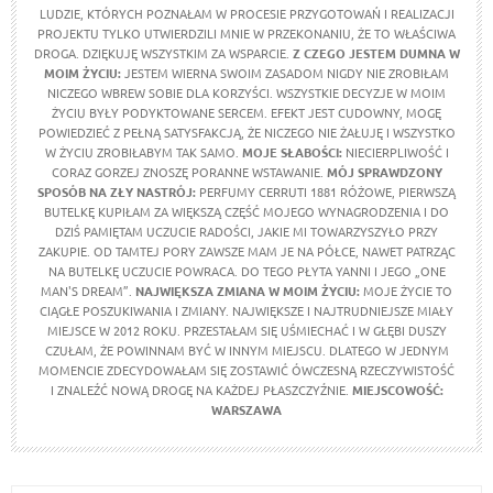
LUDZIE, KTÓRYCH POZNAŁAM W PROCESIE PRZYGOTOWAŃ I REALIZACJI
PROJEKTU TYLKO UTWIERDZILI MNIE W PRZEKONANIU, ŻE TO WŁAŚCIWA
DROGA. DZIĘKUJĘ WSZYSTKIM ZA WSPARCIE.
Z CZEGO JESTEM DUMNA W
MOIM ŻYCIU
:
JESTEM WIERNA SWOIM ZASADOM NIGDY NIE ZROBIŁAM
NICZEGO WBREW SOBIE DLA KORZYŚCI. WSZYSTKIE DECYZJE W MOIM
ŻYCIU BYŁY PODYKTOWANE SERCEM. EFEKT JEST CUDOWNY, MOGĘ
POWIEDZIEĆ Z PEŁNĄ SATYSFAKCJĄ, ŻE NICZEGO NIE ŻAŁUJĘ I WSZYSTKO
W ŻYCIU ZROBIŁABYM TAK SAMO.
MOJE SŁABOŚCI:
NIECIERPLIWOŚĆ I
CORAZ GORZEJ ZNOSZĘ PORANNE WSTAWANIE.
MÓJ SPRAWDZONY
SPOSÓB NA ZŁY NASTRÓJ:
PERFUMY CERRUTI 1881 RÓŻOWE, PIERWSZĄ
BUTELKĘ KUPIŁAM ZA WIĘKSZĄ CZĘŚĆ MOJEGO WYNAGRODZENIA I DO
DZIŚ PAMIĘTAM UCZUCIE RADOŚCI, JAKIE MI TOWARZYSZYŁO PRZY
ZAKUPIE. OD TAMTEJ PORY ZAWSZE MAM JE NA PÓŁCE, NAWET PATRZĄC
NA BUTELKĘ UCZUCIE POWRACA. DO TEGO PŁYTA YANNI I JEGO „ONE
MAN'S DREAM”.
NAJWIĘKSZA ZMIANA W MOIM ŻYCIU:
MOJE ŻYCIE TO
CIĄGŁE POSZUKIWANIA I ZMIANY. NAJWIĘKSZE I NAJTRUDNIEJSZE MIAŁY
MIEJSCE W 2012 ROKU. PRZESTAŁAM SIĘ UŚMIECHAĆ I W GŁĘBI DUSZY
CZUŁAM, ŻE POWINNAM BYĆ W INNYM MIEJSCU. DLATEGO W JEDNYM
MOMENCIE ZDECYDOWAŁAM SIĘ ZOSTAWIĆ ÓWCZESNĄ RZECZYWISTOŚĆ
I ZNALEŹĆ NOWĄ DROGĘ NA KAŻDEJ PŁASZCZYŹNIE.
MIEJSCOWOŚĆ:
WARSZAWA