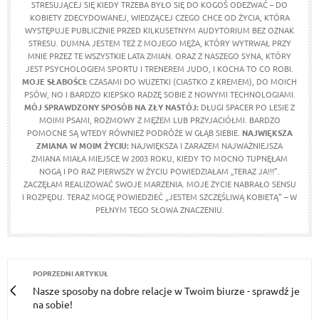
STRESUJĄCEJ SIĘ KIEDY TRZEBA BYŁO SIĘ DO KOGOŚ ODEZWAĆ – DO
KOBIETY ZDECYDOWANEJ, WIEDZĄCEJ CZEGO CHCE OD ŻYCIA, KTÓRA
WYSTĘPUJE PUBLICZNIE PRZED KILKUSETNYM AUDYTORIUM BEZ OZNAK
STRESU. DUMNA JESTEM TEŻ Z MOJEGO MĘŻA, KTÓRY WYTRWAŁ PRZY
MNIE PRZEZ TE WSZYSTKIE LATA ZMIAN. ORAZ Z NASZEGO SYNA, KTÓRY
JEST PSYCHOLOGIEM SPORTU I TRENEREM JUDO, I KOCHA TO CO ROBI.
MOJE SŁABOŚCI:
CZASAMI DO WUZETKI (CIASTKO Z KREMEM), DO MOICH
PSÓW, NO I BARDZO KIEPSKO RADZĘ SOBIE Z NOWYMI TECHNOLOGIAMI.
MÓJ SPRAWDZONY SPOSÓB NA ZŁY NASTÓJ:
DŁUGI SPACER PO LESIE Z
MOIMI PSAMI, ROZMOWY Z MĘŻEM LUB PRZYJACIÓŁMI. BARDZO
POMOCNE SĄ WTEDY RÓWNIEŻ PODRÓŻE W GŁĄB SIEBIE.
NAJWIĘKSZA
ZMIANA W MOIM ŻYCIU:
NAJWIĘKSZA I ZARAZEM NAJWAŻNIEJSZA
ZMIANA MIAŁA MIEJSCE W 2003 ROKU, KIEDY TO MOCNO TUPNĘŁAM
NOGĄ I PO RAZ PIERWSZY W ŻYCIU POWIEDZIAŁAM „TERAZ JA!!!”.
ZACZĘŁAM REALIZOWAĆ SWOJE MARZENIA. MOJE ŻYCIE NABRAŁO SENSU
I ROZPĘDU. TERAZ MOGĘ POWIEDZIEĆ „JESTEM SZCZĘŚLIWĄ KOBIETĄ” – W
PEŁNYM TEGO SŁOWA ZNACZENIU.
POPRZEDNI ARTYKUŁ
Nasze sposoby na dobre relacje w Twoim biurze - sprawdź je
na sobie!