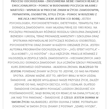
PROCESU ODCHUDZANIA
- ZROZUMIENIA SIEBIE I SWOICH REAKCJI
EMOCJONALNYCH
- POMOC W BUDOWANIU POCZUCIA WŁASNEJ
WARTOŚCI
- WSPARCIA W PROCESIE ZMIAN W ŻYCIU: ZAWODOWYM,
PRYWATNYM, OSOBISTYM, STYLU ŻYCIA
- POMOC W RUSZENIU Z
MIEJSCA I MOTYWACJI
KIM JESTEM I CO ROBIĘ:
JESTEM
PSYCHOLOGIEM, PSYCHODIETETYKIEM, DIETETYKIEM, TERAPEUTĄ TSR I
DORADCĄ ZAWODOWYM. MAM WŁASNĄ FIRMĘ OD 1993 ROKU. NA
POCZĄTKU PROWADZIŁAM RÓŻNEGO RODZAJU SZKOLENIA ZWIĄZANE Z
BIZNESEM I URODĄ, TERAZ PROWADZĘ WARSZTATY I SZKOLENIA ORAZ
SPOTKANIA INDYWIDUALNE DOTYCZĄCE ROZWOJU OSOBISTEGO,
PSYCHODIETETYKI ORAZ ZMIANY W KAŻDYM OBSZARZE ŻYCIA. JESTEM
AUTORKĄ PROGRAMÓW ODCHUDZAJĄCYCH – „MÓJ EFEKT MOTYLA” –
DLA KOBIET I „12 MOSTÓW” – DLA MĘŻCZYZN. PRACUJE RÓWNIEŻ Z
MŁODZIEŻĄ W ZESPOLE SZKÓŁ ZAWODOWYCH – MECHANICZNYCH JAKO
PSYCHOLOG I DORADCA ZAWODOWY. DLA UCZNIÓW SZKOŁY PROWADZĘ
KURS ZDROWEGO ODŻYWIANIA - AKADEMIA ZROWIA.
DLACZEGO TU
JESTEM:
PONIEWAŻ ZMIANY W ŻYCIU TO JEDYNE, CO NAS NA PEWNO
SPOTKA. JEDNAK WAŻNE JEST TO, ABYŚMY BRALI W NICH UDZIAŁ
ŚWIADOMIE. JAK BĘDZIE WYGLĄDAŁO NASZE PRZYSZŁE ŻYCIE, ZALEŻY
JEDYNIE OD NAS, NASZYCH DECYZJI, MYŚLI I DZIAŁAŃ. DLATEGO
ŚWIADOMIE CHCIAŁABYM POMAGAĆ LUDZIOM ZROZUMIEĆ ICH
PODŚWIADOMOŚĆ, SKĄD BIORĄ SIĘ ICH REAKCJE NA DANĄ SYTUACJĘ I
JAK NAD TYM PANOWAĆ – ŚWIADOMIE.
Z CZEGO JESTEM DUMNA W
SWOIM ŻYCIU:
NAJBARDZIEJ JESTEM DUMNA Z SIEBIE. POTRAFIŁAM
DOKONAĆ W SWOIM ŻYCIU ZMIANY Z POSTAWY „SZAREJ MYSZKI”,