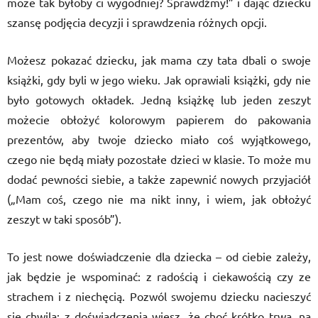
może tak byłoby ci wygodniej? Sprawdźmy!” i dając dziecku
szansę podjęcia decyzji i sprawdzenia różnych opcji.
Możesz pokazać dziecku, jak mama czy tata dbali o swoje
książki, gdy byli w jego wieku. Jak oprawiali książki, gdy nie
było gotowych okładek. Jedną książkę lub jeden zeszyt
możecie obłożyć kolorowym papierem do pakowania
prezentów, aby twoje dziecko miało coś wyjątkowego,
czego nie będą miały pozostałe dzieci w klasie. To może mu
dodać pewności siebie, a także zapewnić nowych przyjaciół
(„Mam coś, czego nie ma nikt inny, i wiem, jak obłożyć
zeszyt w taki sposób”).
To jest nowe doświadczenie dla dziecka – od ciebie zależy,
jak będzie je wspominać: z radością i ciekawością czy ze
strachem i z niechęcią. Pozwól swojemu dziecku nacieszyć
się chwilą; z doświadczenia wiesz, że choć krótko trwa, na