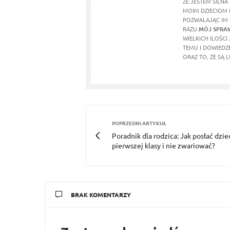
ŻE JESTEM SILNA
MOIM DZIECIOM 
POZWALAJĄC IM 
RAZU.
MÓJ SPRA
WIELKICH ILOŚCI 
TEMU I DOWIEDZE
ORAZ TO, ŻE SĄ 
POPRZEDNI ARTYKUŁ
Poradnik dla rodzica: Jak posłać dzi
pierwszej klasy i nie zwariować?
BRAK KOMENTARZY