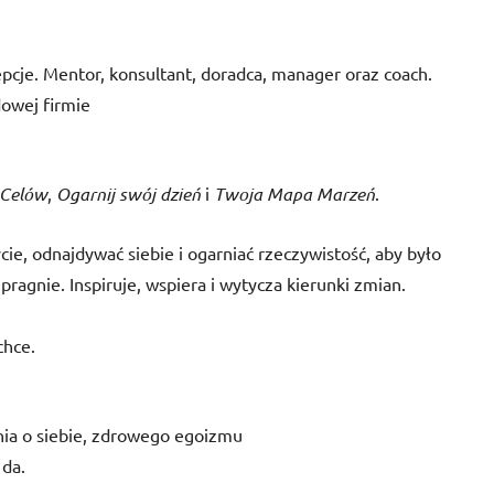
epcje. Mentor, konsultant, doradca, manager oraz coach.
owej firmie
 Celów
,
Ogarnij swój dzień
i
Twoja Mapa Marzeń
.
e, odnajdywać siebie i ogarniać rzeczywistość, aby było
ię pragnie. Inspiruje, wspiera i wytycza kierunki zmian.
chce.
nia o siebie, zdrowego egoizmu
 da.