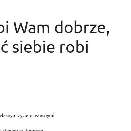
obi Wam dobrze,
 siebie robi
 własnym życiem, własnymi
 i stanem faktycznym