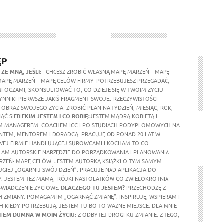
ĘP
 ZE MNĄ, JEŚLI:
- CHCESZ ZROBIĆ WŁASNĄ MAPĘ MARZEŃ – MAPĘ
MAPĘ MARZEŃ – MAPĘ CELÓW FIRMY- POTRZEBUJESZ PRZEGADAĆ,
I OCZAMI, SKONSULTOWAĆ TO, CO DZIEJE SIĘ W TWOIM ŻYCIU-
YNNIKI PIERWSZE JAKIŚ FRAGMENT SWOJEJ RZECZYWISTOŚCI-
BRAZ SWOJEGO ŻYCIA- ZROBIĆ PLAN NA TYDZIEŃ, MIESIĄC, ROK,
ĄĆ SIEBIE
KIM JESTEM I CO ROBIĘ:
JESTEM MĄDRĄ KOBIETĄ I
 MANAGEREM. COACHEM ICC I PO STUDIACH PODYPLOMOWYCH NA
NTEM, MENTOREM I DORADCĄ. PRACUJĘ OD PONAD 20 LAT W
EJ FIRMIE HANDLUJĄCEJ SUROWCAMI I KOCHAM TO CO
ŁAM AUTORSKIE NARZĘDZIE DO PORZĄDKOWANIA I PLANOWANIA
ARZEŃ- MAPĘ CELÓW. JESTEM AUTORKĄ KSIĄŻKI O TYM SAMYM
UGIEJ „OGARNIJ SWÓJ DZIEŃ”. PRACUJE NAD APLIKACJA DO
. JESTEM TEŻ MAMĄ TRÓJKI NASTOLATKÓW CO ZWIELOKROTNIA
WIADCZENIE ŻYCIOWE.
DLACZEGO TU JESTEM?
PRZECHODZĘ Z
H ZMIANY. POMAGAM IM „OGARNĄĆ ZMIANĘ”. INSPIRUJĘ, WSPIERAM I
H KIEDY POTRZEBUJĄ. JESTEM TU BO TO WAŻNE MIEJSCE. DLA MNIE
STEM DUMNA W MOIM ŻYCIU
:
Z ODBYTEJ DROGI KU ZMIANIE. Z TEGO,