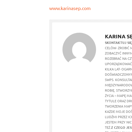
www.karinasep.com
KARINA S
SKONTAKTUJ SIĘ
CELÓW- ZROBIĆ 
ZOBACZYĆ INNYM
ROZEBRAĆ NA CZ
UPORZĄDKOWAĆ O
KILKA LAT- OGARN
DOŚWIADCZONYM
SWPS. KONSULTA
MIĘDZYNARODOW
ROBIĘ. STWORZY
ŻYCIA – MAPĘ M
TYTULE ORAZ DR
TWORZENIA MAPY
KAŻDE MOJE DOŚ
LUDŹMI PRZEZ IC
JESTEM PRZY NIC
TEŻ.
Z CZEGO JE