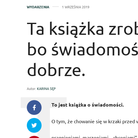
WYDARZENIA
1 WRZEŚNIA 2019
Ta książka zr
bo świadomość
dobrze.
Autor:
KARINA SĘP
To jest książka o świadomości.
O tym, że chowanie się w krzaki przed
pragnieniami, marzeniami, „chceniami”