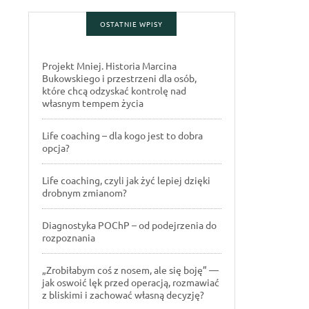
OSTATNIE WPISY
Projekt Mniej. Historia Marcina
Bukowskiego i przestrzeni dla osób,
które chcą odzyskać kontrolę nad
własnym tempem życia
Life coaching – dla kogo jest to dobra
opcja?
Life coaching, czyli jak żyć lepiej dzięki
drobnym zmianom?
Diagnostyka POChP – od podejrzenia do
rozpoznania
„Zrobiłabym coś z nosem, ale się boję” —
jak oswoić lęk przed operacją, rozmawiać
z bliskimi i zachować własną decyzję?