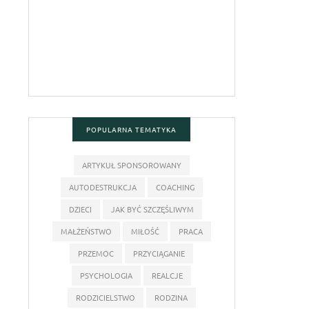
POPULARNA TEMATYKA
ARTYKUŁ SPONSOROWANY
AUTODESTRUKCJA
COACHING
DZIECI
JAK BYĆ SZCZĘŚLIWYM
MAŁŻEŃSTWO
MIŁOŚĆ
PRACA
PRZEMOC
PRZYCIĄGANIE
PSYCHOLOGIA
REALCJE
RODZICIELSTWO
RODZINA