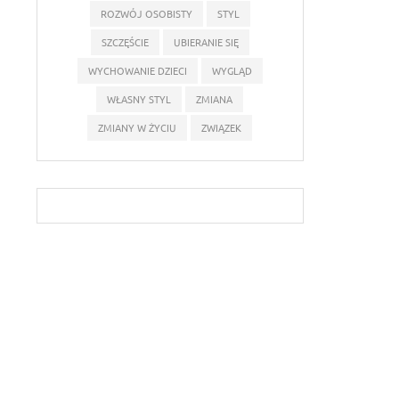
ROZWÓJ OSOBISTY
STYL
SZCZĘŚCIE
UBIERANIE SIĘ
WYCHOWANIE DZIECI
WYGLĄD
WŁASNY STYL
ZMIANA
ZMIANY W ŻYCIU
ZWIĄZEK