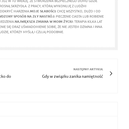
 I JUŻ W TO WIERZĘ. ZE STWORZENIA BEZPIECZNEGO DOMU GDZIE
ROSNĄ SKRZYDŁA. Z PRACY, KTÓRĄ WYKONUJĘ Z LUDŹMI
ODKRYĆ MARZENIA.
MOJE SŁABOŚCI:
CHCĘ WSZYSTKO, DUŻO I OD
WDZONY SPOSÓB NA ZŁY NASTRÓJ:
PIECZENIE CIASTA LUB ROBIENIE
JEDZENIA.
NAJWIĘKSZA ZMIANA W MOIM ŻYCIU:
TERAPIA KILKA LAT
NIE SIĘ ORAZ UŚWIADOMIENIE SOBIE, ŻE NIE JESTEM DZIWNA I INNA
LUDZIE, KTÓRZY MYŚLĄ I CZUJĄ PODOBNIE.
NASTĘPNY ARTYKUŁ
ecko do
Gdy w związku zanika namiętność