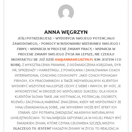
ANNA WĘGRZYN
JEŚLI POTRZEBUJESZ:
- WYDOBYCIA SWOJEGO POTENCJAŁU
ZAWODOWEGO,
- POMOCY W BUDOWANIU WIZERUNKU SWOJEGO I
FIRMY,
- WSPARCIA W PROCESIE ZMIANY PRACY,
- WSPARCIA W
PROCESIE ZMIANY SWOJEGO ŻYCIA NA LEPSZE,
NIE CZEKAJ!
SKONTAKTUJ SIE JUŻ DZIŚ!
AW@ANNAWEGRZYN.PL
KIM JESTEM I CO
ROBIĘ:
Z WYKSZTAŁCENIA PRAWNIK, Z DOŚWIADCZENIA KSIĘGOWA, DYR.
HR, SPRZEDAŻY I MARKETINGU, Z POWOŁANIA I ZAMIŁOWANIA COACH
INTERNATIONAL COACHING COMMUNITY. JAKO COACH POMAGAM
FIRMOM, ICH PRACOWNIKOM A TAKŻE INDYWIDUALNYM KLIENTOM
WYDOBYĆ WSZYSTKIE NAJLEPSZE CECHY Z SIEBIE I INNYCH, BY MÓC JE
WYKORZYSTAĆ W DRODZE DO WSPÓLNEGO SUKCESU. DLA MOICH
KLIENTÓW SŁOWA TAKIE JAK MOTYWACJA, POTENCJAŁ OSOBISTY,
ROZWÓJ ZACZYNAJĄ NABIERAĆ ZNACZENIA, KIEDY WE WSPÓŁPRACY ZE
MNĄ UŚWIADAMIAJĄ SOBIE, JAK WYMIERNY MOŻE BYĆ EFEKT ICH
STARAŃ, GDY POTRAFIĄ ZARZĄDZAĆ WŁASNYMI NATURALNYMI
UMIEJĘTNOŚCIAMI. TO NAJWIĘKSZA SATYSFAKCJA W MOJEJ PRACY BYĆ
ŚWIADKIEM ZMIAN, KTÓRE CZYNIĄ CZŁOWIEKA SZCZĘŚLIWSZYM.
DLACZEGO TU JESTEM?
MAGAZYN ZMIANY W ŻYCIU TO REALIZACJA