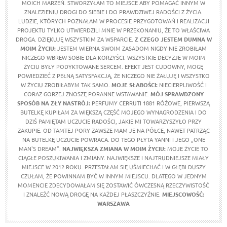
MOICH MARZEŃ. STWORZYŁAM TO MIEJSCE ABY POMAGAĆ INNYM W
ZNALEZIENIU DROGI DO SIEBIE I DO PRAWDZIWEJ RADOŚCI Z ŻYCIA.
LUDZIE, KTÓRYCH POZNAŁAM W PROCESIE PRZYGOTOWAŃ I REALIZACJI
PROJEKTU TYLKO UTWIERDZILI MNIE W PRZEKONANIU, ŻE TO WŁAŚCIWA
DROGA. DZIĘKUJĘ WSZYSTKIM ZA WSPARCIE.
Z CZEGO JESTEM DUMNA W
MOIM ŻYCIU
:
JESTEM WIERNA SWOIM ZASADOM NIGDY NIE ZROBIŁAM
NICZEGO WBREW SOBIE DLA KORZYŚCI. WSZYSTKIE DECYZJE W MOIM
ŻYCIU BYŁY PODYKTOWANE SERCEM. EFEKT JEST CUDOWNY, MOGĘ
POWIEDZIEĆ Z PEŁNĄ SATYSFAKCJĄ, ŻE NICZEGO NIE ŻAŁUJĘ I WSZYSTKO
W ŻYCIU ZROBIŁABYM TAK SAMO.
MOJE SŁABOŚCI:
NIECIERPLIWOŚĆ I
CORAZ GORZEJ ZNOSZĘ PORANNE WSTAWANIE.
MÓJ SPRAWDZONY
SPOSÓB NA ZŁY NASTRÓJ:
PERFUMY CERRUTI 1881 RÓŻOWE, PIERWSZĄ
BUTELKĘ KUPIŁAM ZA WIĘKSZĄ CZĘŚĆ MOJEGO WYNAGRODZENIA I DO
DZIŚ PAMIĘTAM UCZUCIE RADOŚCI, JAKIE MI TOWARZYSZYŁO PRZY
ZAKUPIE. OD TAMTEJ PORY ZAWSZE MAM JE NA PÓŁCE, NAWET PATRZĄC
NA BUTELKĘ UCZUCIE POWRACA. DO TEGO PŁYTA YANNI I JEGO „ONE
MAN'S DREAM”.
NAJWIĘKSZA ZMIANA W MOIM ŻYCIU:
MOJE ŻYCIE TO
CIĄGŁE POSZUKIWANIA I ZMIANY. NAJWIĘKSZE I NAJTRUDNIEJSZE MIAŁY
MIEJSCE W 2012 ROKU. PRZESTAŁAM SIĘ UŚMIECHAĆ I W GŁĘBI DUSZY
CZUŁAM, ŻE POWINNAM BYĆ W INNYM MIEJSCU. DLATEGO W JEDNYM
MOMENCIE ZDECYDOWAŁAM SIĘ ZOSTAWIĆ ÓWCZESNĄ RZECZYWISTOŚĆ
I ZNALEŹĆ NOWĄ DROGĘ NA KAŻDEJ PŁASZCZYŹNIE.
MIEJSCOWOŚĆ:
WARSZAWA