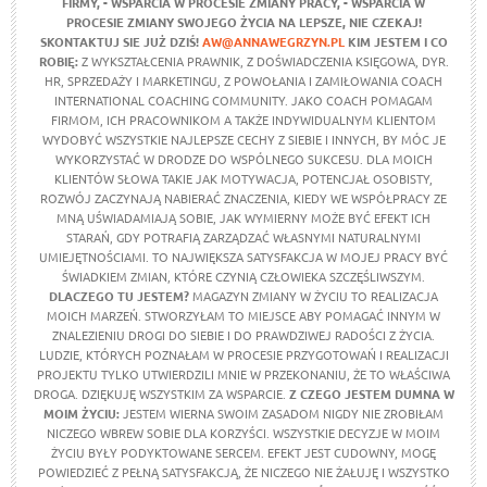
FIRMY,
- WSPARCIA W PROCESIE ZMIANY PRACY,
- WSPARCIA W
PROCESIE ZMIANY SWOJEGO ŻYCIA NA LEPSZE,
NIE CZEKAJ!
SKONTAKTUJ SIE JUŻ DZIŚ!
AW@ANNAWEGRZYN.PL
KIM JESTEM I CO
ROBIĘ:
Z WYKSZTAŁCENIA PRAWNIK, Z DOŚWIADCZENIA KSIĘGOWA, DYR.
HR, SPRZEDAŻY I MARKETINGU, Z POWOŁANIA I ZAMIŁOWANIA COACH
INTERNATIONAL COACHING COMMUNITY. JAKO COACH POMAGAM
FIRMOM, ICH PRACOWNIKOM A TAKŻE INDYWIDUALNYM KLIENTOM
WYDOBYĆ WSZYSTKIE NAJLEPSZE CECHY Z SIEBIE I INNYCH, BY MÓC JE
WYKORZYSTAĆ W DRODZE DO WSPÓLNEGO SUKCESU. DLA MOICH
KLIENTÓW SŁOWA TAKIE JAK MOTYWACJA, POTENCJAŁ OSOBISTY,
ROZWÓJ ZACZYNAJĄ NABIERAĆ ZNACZENIA, KIEDY WE WSPÓŁPRACY ZE
MNĄ UŚWIADAMIAJĄ SOBIE, JAK WYMIERNY MOŻE BYĆ EFEKT ICH
STARAŃ, GDY POTRAFIĄ ZARZĄDZAĆ WŁASNYMI NATURALNYMI
UMIEJĘTNOŚCIAMI. TO NAJWIĘKSZA SATYSFAKCJA W MOJEJ PRACY BYĆ
ŚWIADKIEM ZMIAN, KTÓRE CZYNIĄ CZŁOWIEKA SZCZĘŚLIWSZYM.
DLACZEGO TU JESTEM?
MAGAZYN ZMIANY W ŻYCIU TO REALIZACJA
MOICH MARZEŃ. STWORZYŁAM TO MIEJSCE ABY POMAGAĆ INNYM W
ZNALEZIENIU DROGI DO SIEBIE I DO PRAWDZIWEJ RADOŚCI Z ŻYCIA.
LUDZIE, KTÓRYCH POZNAŁAM W PROCESIE PRZYGOTOWAŃ I REALIZACJI
PROJEKTU TYLKO UTWIERDZILI MNIE W PRZEKONANIU, ŻE TO WŁAŚCIWA
DROGA. DZIĘKUJĘ WSZYSTKIM ZA WSPARCIE.
Z CZEGO JESTEM DUMNA W
MOIM ŻYCIU
:
JESTEM WIERNA SWOIM ZASADOM NIGDY NIE ZROBIŁAM
NICZEGO WBREW SOBIE DLA KORZYŚCI. WSZYSTKIE DECYZJE W MOIM
ŻYCIU BYŁY PODYKTOWANE SERCEM. EFEKT JEST CUDOWNY, MOGĘ
POWIEDZIEĆ Z PEŁNĄ SATYSFAKCJĄ, ŻE NICZEGO NIE ŻAŁUJĘ I WSZYSTKO