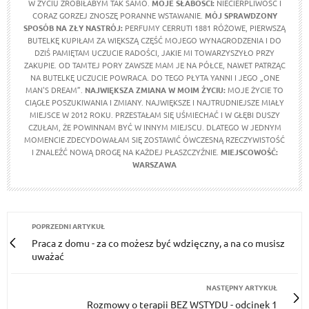
W ŻYCIU ZROBIŁABYM TAK SAMO.
MOJE SŁABOŚCI:
NIECIERPLIWOŚĆ I
CORAZ GORZEJ ZNOSZĘ PORANNE WSTAWANIE.
MÓJ SPRAWDZONY
SPOSÓB NA ZŁY NASTRÓJ:
PERFUMY CERRUTI 1881 RÓŻOWE, PIERWSZĄ
BUTELKĘ KUPIŁAM ZA WIĘKSZĄ CZĘŚĆ MOJEGO WYNAGRODZENIA I DO
DZIŚ PAMIĘTAM UCZUCIE RADOŚCI, JAKIE MI TOWARZYSZYŁO PRZY
ZAKUPIE. OD TAMTEJ PORY ZAWSZE MAM JE NA PÓŁCE, NAWET PATRZĄC
NA BUTELKĘ UCZUCIE POWRACA. DO TEGO PŁYTA YANNI I JEGO „ONE
MAN'S DREAM”.
NAJWIĘKSZA ZMIANA W MOIM ŻYCIU:
MOJE ŻYCIE TO
CIĄGŁE POSZUKIWANIA I ZMIANY. NAJWIĘKSZE I NAJTRUDNIEJSZE MIAŁY
MIEJSCE W 2012 ROKU. PRZESTAŁAM SIĘ UŚMIECHAĆ I W GŁĘBI DUSZY
CZUŁAM, ŻE POWINNAM BYĆ W INNYM MIEJSCU. DLATEGO W JEDNYM
MOMENCIE ZDECYDOWAŁAM SIĘ ZOSTAWIĆ ÓWCZESNĄ RZECZYWISTOŚĆ
I ZNALEŹĆ NOWĄ DROGĘ NA KAŻDEJ PŁASZCZYŹNIE.
MIEJSCOWOŚĆ:
WARSZAWA
POPRZEDNI ARTYKUŁ
Praca z domu - za co możesz być wdzięczny, a na co musisz
uważać
NASTĘPNY ARTYKUŁ
Rozmowy o terapii BEZ WSTYDU - odcinek 1