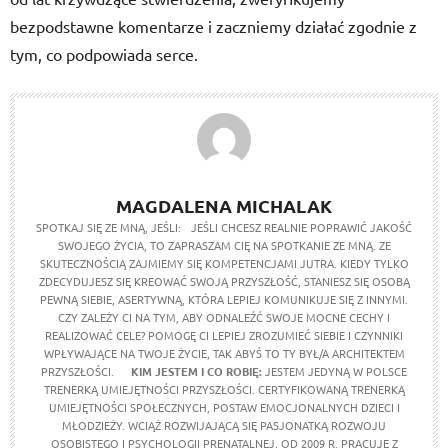
bezpodstawne komentarze i zaczniemy działać zgodnie z
tym, co podpowiada serce.
MAGDALENA MICHALAK
SPOTKAJ SIĘ ZE MNĄ, JEŚLI: JEŚLI CHCESZ REALNIE POPRAWIĆ JAKOŚĆ
SWOJEGO ŻYCIA, TO ZAPRASZAM CIĘ NA SPOTKANIE ZE MNĄ. ZE
SKUTECZNOŚCIĄ ZAJMIEMY SIĘ KOMPETENCJAMI JUTRA. KIEDY TYLKO
ZDECYDUJESZ SIĘ KREOWAĆ SWOJĄ PRZYSZŁOŚĆ, STANIESZ SIĘ OSOBĄ
PEWNĄ SIEBIE, ASERTYWNĄ, KTÓRA LEPIEJ KOMUNIKUJE SIĘ Z INNYMI.
CZY ZALEŻY CI NA TYM, ABY ODNALEŹĆ SWOJE MOCNE CECHY I
REALIZOWAĆ CELE? POMOGĘ CI LEPIEJ ZROZUMIEĆ SIEBIE I CZYNNIKI
WPŁYWAJĄCE NA TWOJE ŻYCIE, TAK ABYŚ TO TY BYŁ/A ARCHITEKTEM
PRZYSZŁOŚCI.
KIM JESTEM I CO ROBIĘ:
JESTEM JEDYNĄ W POLSCE
TRENERKĄ UMIEJĘTNOŚCI PRZYSZŁOŚCI. CERTYFIKOWANĄ TRENERKĄ
UMIEJĘTNOŚCI SPOŁECZNYCH, POSTAW EMOCJONALNYCH DZIECI I
MŁODZIEŻY. WCIĄŻ ROZWIJAJĄCĄ SIĘ PASJONATKĄ ROZWOJU
OSOBISTEGO I PSYCHOLOGII PRENATALNEJ. OD 2009 R. PRACUJĘ Z