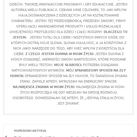
DZIEĆMI. TWORZĘ INNOWACYJNE PROGRAMY I GRY EDUKACYJNE. JESTEM
AUTORKĄ WIELU PUBLIKACJI. CIEKAWI MNIE CZŁOWIEK, TO JAKI WPŁYW
MAJĄ DOŚWIADCZENIA Z DZIECIĘCYCH LAT NA KSZTAŁTOWANIE
CHARAKTERU. JESTEM TEŻ PRZEDSIĘBIORCĄ, PREZESEM SAVOIR7, FIRMY
OFERUJĄCEJ AWANGARDOWE PRODUKTY I USŁUGI ROZWIJAJĄCE
UMIEJĘTNOŚCI PRZYSZŁOŚCI DLA DZIECI I CAŁEJ RODZINY.
DLACZEGO TU
JESTEM:
JESTEM TUTAJ DLA CIEBIE I WSZYSTKICH INNYCH OSÓB, DO
KTÓRYCH DOTRĄ MOJE SŁOWA. SŁOWA MAJĄ MOC, A JA KORZYSTAM Z
NICH JAKO NARZĘDZIE DO TEGO, ABY MIEĆ WPŁYW Z KORZYŚCIĄ DLA
CIEBIE.
Z CZEGO JESTEM DUMNA W MOIM ŻYCIU:
JESTEM DUMNA Z
MOICH OSIĄGNIĘĆ, WIERNOŚCI SWOIM WARTOŚCIOM, KTÓRE PODDANE
BYŁY WIELU TESTOM.
MOJE SŁABOŚCI:
POTRZEBA OSIĄGANIA
NATYCHMIASTOWYCH WYNIKÓW.
MÓJ SPRAWDZONY SPOSÓB NA ZŁY
HUMOR:
SPRAWDZONY SPOSÓB NA ZŁY HUMOR, TO ŚWIADOMA ZMIANA
STANU. ZWYKLE WTEDY, WYRUSZAM NA ENERGICZNY SPACER.
NAJWIĘKSZA ZMIANA W MOIM ŻYCIU:
NAJWIĘKSZA ZMIANA W MOIM
ŻYCIU ROZPOCZĘŁA SIĘ GDY WESZŁAM NA DROGĘ ROZWOJU
OSOBISTEGO. DOWIEDZIAŁAM SIĘ WTEDY, ŻE „JEDYNĄ STAŁĄ W ŻYCIU,
JEST ZMIANA”.
POPRZEDNI ARTYKUŁ