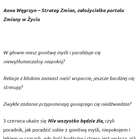
Anna Węgrzyn – Strateg Zmian, założycielka portalu
Zmiany w Życiu
W głowie masz gonitwę myśli i paraliżuje cię
niewytłumaczalny niepokój?
Relacje z bliskimi zamiast nieść wsparcie, jeszcze bardziej cię
stresują?
Zwykłe zadania przypominają goniącego cię niedźwiedzia?
3 czerwca ukaże się
Nie wszystko będzie źle,
czyli
poradnik, jak poradzić sobie z gonitwą myśli, niepokojem i
lękiem w czasach, gdy ilość bodźców i stresu jest wyższa, niż