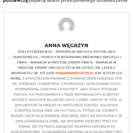
ANNA WĘGRZYN
JEŚLI POTRZEBUJESZ:
- WYDOBYCIA SWOJEGO POTENCJAŁU
ZAWODOWEGO,
- POMOCY W BUDOWANIU WIZERUNKU SWOJEGO I
FIRMY,
- WSPARCIA W PROCESIE ZMIANY PRACY,
- WSPARCIA W
PROCESIE ZMIANY SWOJEGO ŻYCIA NA LEPSZE,
NIE CZEKAJ!
SKONTAKTUJ SIE JUŻ DZIŚ!
AW@ANNAWEGRZYN.PL
KIM JESTEM I CO
ROBIĘ:
Z WYKSZTAŁCENIA PRAWNIK, Z DOŚWIADCZENIA KSIĘGOWA, DYR.
HR, SPRZEDAŻY I MARKETINGU, Z POWOŁANIA I ZAMIŁOWANIA COACH
INTERNATIONAL COACHING COMMUNITY. JAKO COACH POMAGAM
FIRMOM, ICH PRACOWNIKOM A TAKŻE INDYWIDUALNYM KLIENTOM
WYDOBYĆ WSZYSTKIE NAJLEPSZE CECHY Z SIEBIE I INNYCH, BY MÓC JE
WYKORZYSTAĆ W DRODZE DO WSPÓLNEGO SUKCESU. DLA MOICH
KLIENTÓW SŁOWA TAKIE JAK MOTYWACJA, POTENCJAŁ OSOBISTY,
ROZWÓJ ZACZYNAJĄ NABIERAĆ ZNACZENIA, KIEDY WE WSPÓŁPRACY ZE
MNĄ UŚWIADAMIAJĄ SOBIE, JAK WYMIERNY MOŻE BYĆ EFEKT ICH
STARAŃ, GDY POTRAFIĄ ZARZĄDZAĆ WŁASNYMI NATURALNYMI
UMIEJĘTNOŚCIAMI. TO NAJWIĘKSZA SATYSFAKCJA W MOJEJ PRACY BYĆ