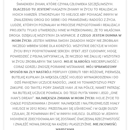
ŚWIADKIEM ZMIAN, KTÓRE CZYNIĄ CZŁOWIEKA SZCZĘŚLIWSZYM.
DLACZEGO TU JESTEM?
MAGAZYN ZMIANY W ŻYCIU TO REALIZACJA
MOICH MARZEŃ. STWORZYŁAM TO MIEJSCE ABY POMAGAĆ INNYM W
ZNALEZIENIU DROGI DO SIEBIE I DO PRAWDZIWEJ RADOŚCI Z ŻYCIA.
LUDZIE, KTÓRYCH POZNAŁAM W PROCESIE PRZYGOTOWAŃ I REALIZACJI
PROJEKTU TYLKO UTWIERDZILI MNIE W PRZEKONANIU, ŻE TO WŁAŚCIWA
DROGA. DZIĘKUJĘ WSZYSTKIM ZA WSPARCIE.
Z CZEGO JESTEM DUMNA W
MOIM ŻYCIU
:
JESTEM WIERNA SWOIM ZASADOM NIGDY NIE ZROBIŁAM
NICZEGO WBREW SOBIE DLA KORZYŚCI. WSZYSTKIE DECYZJE W MOIM
ŻYCIU BYŁY PODYKTOWANE SERCEM. EFEKT JEST CUDOWNY, MOGĘ
POWIEDZIEĆ Z PEŁNĄ SATYSFAKCJĄ, ŻE NICZEGO NIE ŻAŁUJĘ I WSZYSTKO
W ŻYCIU ZROBIŁABYM TAK SAMO.
MOJE SŁABOŚCI:
NIECIERPLIWOŚĆ I
CORAZ GORZEJ ZNOSZĘ PORANNE WSTAWANIE.
MÓJ SPRAWDZONY
SPOSÓB NA ZŁY NASTRÓJ:
PERFUMY CERRUTI 1881 RÓŻOWE, PIERWSZĄ
BUTELKĘ KUPIŁAM ZA WIĘKSZĄ CZĘŚĆ MOJEGO WYNAGRODZENIA I DO
DZIŚ PAMIĘTAM UCZUCIE RADOŚCI, JAKIE MI TOWARZYSZYŁO PRZY
ZAKUPIE. OD TAMTEJ PORY ZAWSZE MAM JE NA PÓŁCE, NAWET PATRZĄC
NA BUTELKĘ UCZUCIE POWRACA. DO TEGO PŁYTA YANNI I JEGO „ONE
MAN'S DREAM”.
NAJWIĘKSZA ZMIANA W MOIM ŻYCIU:
MOJE ŻYCIE TO
CIĄGŁE POSZUKIWANIA I ZMIANY. NAJWIĘKSZE I NAJTRUDNIEJSZE MIAŁY
MIEJSCE W 2012 ROKU. PRZESTAŁAM SIĘ UŚMIECHAĆ I W GŁĘBI DUSZY
CZUŁAM, ŻE POWINNAM BYĆ W INNYM MIEJSCU. DLATEGO W JEDNYM
MOMENCIE ZDECYDOWAŁAM SIĘ ZOSTAWIĆ ÓWCZESNĄ RZECZYWISTOŚĆ
I ZNALEŹĆ NOWĄ DROGĘ NA KAŻDEJ PŁASZCZYŹNIE.
MIEJSCOWOŚĆ:
WARSZAWA