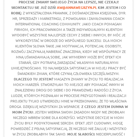
PROCESIE ZMIANY SWOJEGO ŻYCIA NA LEPSZE,
NIE CZEKAJ!
SKONTAKTUJ SIE JUŻ DZIŚ!
AW@ANNAWEGRZYN.PL
KIM JESTEM I CO
ROBIĘ:
Z WYKSZTAŁCENIA PRAWNIK, Z DOŚWIADCZENIA KSIĘGOWA, DYR.
HR, SPRZEDAŻY I MARKETINGU, Z POWOŁANIA I ZAMIŁOWANIA COACH
INTERNATIONAL COACHING COMMUNITY. JAKO COACH POMAGAM
FIRMOM, ICH PRACOWNIKOM A TAKŻE INDYWIDUALNYM KLIENTOM
WYDOBYĆ WSZYSTKIE NAJLEPSZE CECHY Z SIEBIE I INNYCH, BY MÓC JE
WYKORZYSTAĆ W DRODZE DO WSPÓLNEGO SUKCESU. DLA MOICH
KLIENTÓW SŁOWA TAKIE JAK MOTYWACJA, POTENCJAŁ OSOBISTY,
ROZWÓJ ZACZYNAJĄ NABIERAĆ ZNACZENIA, KIEDY WE WSPÓŁPRACY ZE
MNĄ UŚWIADAMIAJĄ SOBIE, JAK WYMIERNY MOŻE BYĆ EFEKT ICH
STARAŃ, GDY POTRAFIĄ ZARZĄDZAĆ WŁASNYMI NATURALNYMI
UMIEJĘTNOŚCIAMI. TO NAJWIĘKSZA SATYSFAKCJA W MOJEJ PRACY BYĆ
ŚWIADKIEM ZMIAN, KTÓRE CZYNIĄ CZŁOWIEKA SZCZĘŚLIWSZYM.
DLACZEGO TU JESTEM?
MAGAZYN ZMIANY W ŻYCIU TO REALIZACJA
MOICH MARZEŃ. STWORZYŁAM TO MIEJSCE ABY POMAGAĆ INNYM W
ZNALEZIENIU DROGI DO SIEBIE I DO PRAWDZIWEJ RADOŚCI Z ŻYCIA.
LUDZIE, KTÓRYCH POZNAŁAM W PROCESIE PRZYGOTOWAŃ I REALIZACJI
PROJEKTU TYLKO UTWIERDZILI MNIE W PRZEKONANIU, ŻE TO WŁAŚCIWA
DROGA. DZIĘKUJĘ WSZYSTKIM ZA WSPARCIE.
Z CZEGO JESTEM DUMNA W
MOIM ŻYCIU
:
JESTEM WIERNA SWOIM ZASADOM NIGDY NIE ZROBIŁAM
NICZEGO WBREW SOBIE DLA KORZYŚCI. WSZYSTKIE DECYZJE W MOIM
ŻYCIU BYŁY PODYKTOWANE SERCEM. EFEKT JEST CUDOWNY, MOGĘ
POWIEDZIEĆ Z PEŁNĄ SATYSFAKCJĄ, ŻE NICZEGO NIE ŻAŁUJĘ I WSZYSTKO
W ŻYCIU ZROBIŁABYM TAK SAMO.
MOJE SŁABOŚCI:
NIECIERPLIWOŚĆ I