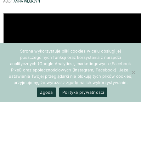
Autor:
ANNA WĘGRZYN
Strona wykorzystuje pliki cookies w celu obsługi jej
poszczególnych funkcji oraz korzystania z narzędzi
analitycznych (Google Analytics), marketingowych (Facebook
Pixel) oraz społecznościowych (Instagram, Facebook). Jeżeli
ustawienia Twojej przeglądarki nie blokują tych plików cookies,
przyjmujemy, że wyrażasz zgodę na ich wykorzystywanie.
Zgoda
Polityka prywatności
Zapraszamy do obejrzenia wystątpienia Katarzyny