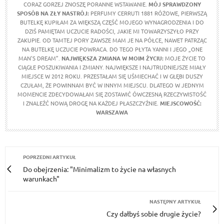
CORAZ GORZEJ ZNOSZĘ PORANNE WSTAWANIE.
MÓJ SPRAWDZONY
SPOSÓB NA ZŁY NASTRÓJ:
PERFUMY CERRUTI 1881 RÓŻOWE, PIERWSZĄ
BUTELKĘ KUPIŁAM ZA WIĘKSZĄ CZĘŚĆ MOJEGO WYNAGRODZENIA I DO
DZIŚ PAMIĘTAM UCZUCIE RADOŚCI, JAKIE MI TOWARZYSZYŁO PRZY
ZAKUPIE. OD TAMTEJ PORY ZAWSZE MAM JE NA PÓŁCE, NAWET PATRZĄC
NA BUTELKĘ UCZUCIE POWRACA. DO TEGO PŁYTA YANNI I JEGO „ONE
MAN'S DREAM”.
NAJWIĘKSZA ZMIANA W MOIM ŻYCIU:
MOJE ŻYCIE TO
CIĄGŁE POSZUKIWANIA I ZMIANY. NAJWIĘKSZE I NAJTRUDNIEJSZE MIAŁY
MIEJSCE W 2012 ROKU. PRZESTAŁAM SIĘ UŚMIECHAĆ I W GŁĘBI DUSZY
CZUŁAM, ŻE POWINNAM BYĆ W INNYM MIEJSCU. DLATEGO W JEDNYM
MOMENCIE ZDECYDOWAŁAM SIĘ ZOSTAWIĆ ÓWCZESNĄ RZECZYWISTOŚĆ
I ZNALEŹĆ NOWĄ DROGĘ NA KAŻDEJ PŁASZCZYŹNIE.
MIEJSCOWOŚĆ:
WARSZAWA
POPRZEDNI ARTYKUŁ
Do obejrzenia: "Minimalizm to życie na własnych
warunkach"
NASTĘPNY ARTYKUŁ
Czy dałbyś sobie drugie życie?