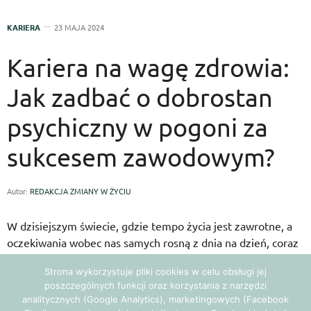
KARIERA
23 MAJA 2024
Kariera na wagę zdrowia:
Jak zadbać o dobrostan
psychiczny w pogoni za
sukcesem zawodowym?
Autor:
REDAKCJA ZMIANY W ŻYCIU
W dzisiejszym świecie, gdzie tempo życia jest zawrotne, a
oczekiwania wobec nas samych rosną z dnia na dzień, coraz
częściej zapominamy o najważniejszym – naszym zdrowiu
Strona wykorzystuje pliki cookies w celu obsługi jej
psychicznym. W pogoni za karierą, awansami i spełnianiem
poszczególnych funkcji oraz korzystania z narzędzi
ambicji, łatwo jest przekroczyć granicę, za którą zaczyna się
analitycznych (Google Analytics), marketingowych (Facebook
wypalenie zawodowe, chroniczny stres, a nawet depresja.