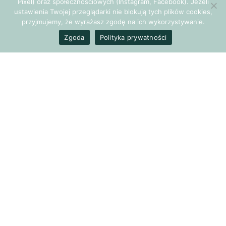
Pixel) oraz społecznościowych (Instagram, Facebook). Jeżeli
Czy ambicja musi wykluczać dobrostan?
ustawienia Twojej przeglądarki nie blokują tych plików cookies,
przyjmujemy, że wyrażasz zgodę na ich wykorzystywanie.
Zgoda
Polityka prywatności
Oczywiście, że nie! Kariera i zdrowie psychiczne mogą iść w
parze, pod warunkiem, że będziemy świadomie dbać o
równowagę między życiem zawodowym a prywatnym. Oto
kilka wskazówek, które pomogą Ci zachować harmonię i
cieszyć się sukcesami bez uszczerbku na zdrowiu:
Ustal priorytety.
Zastanów się, co jest dla Ciebie
najważniejsze. Czy to awans za wszelką cenę, czy może
satysfakcja z pracy i czas spędzony z bliskimi? Kiedy już
wiesz, co jest Twoim priorytetem, łatwiej będzie Ci
podejmować decyzje zgodne z Twoimi wartościami.
Naucz się mówić „nie”.
Nie bierz na siebie zbyt wielu