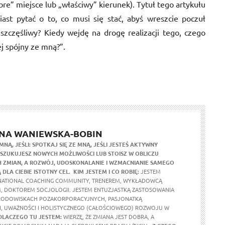
obre” miejsce lub „właściwy” kierunek). Tytuł tego artykułu
ast pytać o to, co musi się stać, abyś wreszcie poczuł
 szczęśliwy? Kiedy wejdę na drogę realizacji tego, czego
ej spójny ze mną?”.
NA WANIEWSKA-BOBIN
MNĄ, JEŚLI:
SPOTKAJ SIĘ ZE MNĄ, JEŚLI JESTEŚ AKTYWNY
ZUKUJESZ NOWYCH MOŻLIWOŚCI LUB STOISZ W OBLICZU
 ZMIAN, A ROZWÓJ, UDOSKONALANIE I WZMACNIANIE SAMEGO
 DLA CIEBIE ISTOTNY CEL.
KIM JESTEM I CO ROBIĘ:
JESTEM
NATIONAL COACHING COMMUNITY, TRENEREM, WYKŁADOWCĄ
, DOKTOREM SOCJOLOGII. JESTEM ENTUZJASTKĄ ZASTOSOWANIA
RODOWISKACH POZAKORPORACYJNYCH, PASJONATKĄ
, UWAŻNOŚCI I HOLISTYCZNEGO (CAŁOŚCIOWEGO) ROZWOJU W
DLACZEGO TU JESTEM:
WIERZĘ, ŻE ZMIANA JEST DOBRA, A