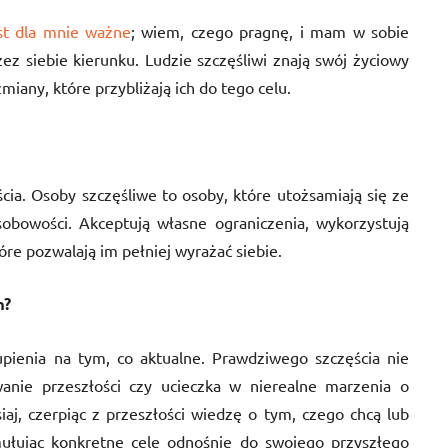
st dla mnie ważne
; wiem, czego pragnę, i mam w sobie
 siebie kierunku. Ludzie szczęśliwi znają swój życiowy
 zmiany, które przybliżają ich do tego celu.
cia. Osoby szczęśliwe to osoby, które utożsamiają się ze
obowości. Akceptują własne ograniczenia, wykorzystują
óre pozwalają im pełniej wyrażać siebie.
m?
upienia na tym, co aktualne. Prawdziwego szczęścia nie
nie przeszłości czy ucieczka w nierealne marzenia o
siaj, czerpiąc z przeszłości wiedzę o tym, czego chcą lub
mułując konkretne cele odnośnie do swojego przyszłego