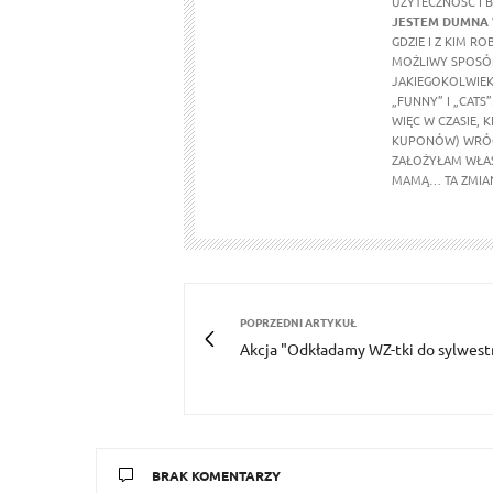
UŻYTECZNOŚĆ I 
JESTEM DUMNA 
GDZIE I Z KIM R
MOŻLIWY SPOSÓ
JAKIEGOKOLWIEK
„FUNNY” I „CATS”
WIĘC W CZASIE, K
KUPONÓW) WRÓCI
ZAŁOŻYŁAM WŁAS
MAMĄ… TA ZMIA
POPRZEDNI ARTYKUŁ
Akcja "Odkładamy WZ-tki do sylwest
BRAK KOMENTARZY