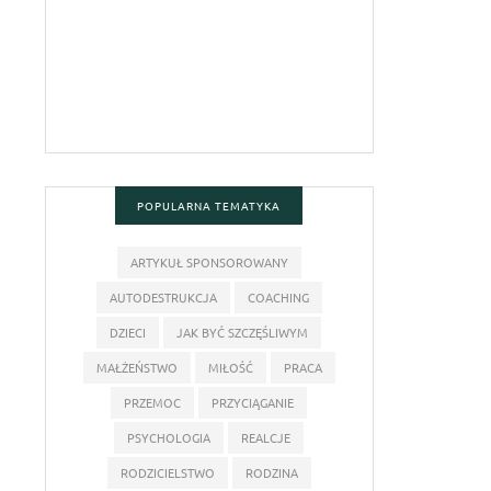
POPULARNA TEMATYKA
ARTYKUŁ SPONSOROWANY
AUTODESTRUKCJA
COACHING
DZIECI
JAK BYĆ SZCZĘŚLIWYM
MAŁŻEŃSTWO
MIŁOŚĆ
PRACA
PRZEMOC
PRZYCIĄGANIE
PSYCHOLOGIA
REALCJE
RODZICIELSTWO
RODZINA