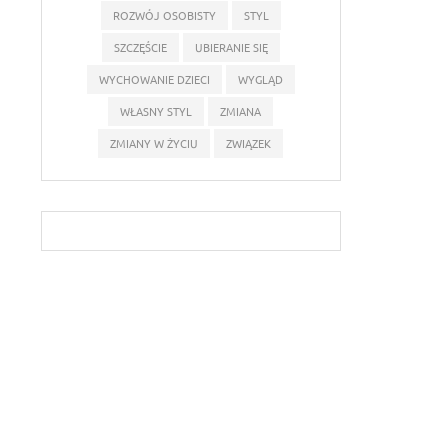
ROZWÓJ OSOBISTY
STYL
SZCZĘŚCIE
UBIERANIE SIĘ
WYCHOWANIE DZIECI
WYGLĄD
WŁASNY STYL
ZMIANA
ZMIANY W ŻYCIU
ZWIĄZEK