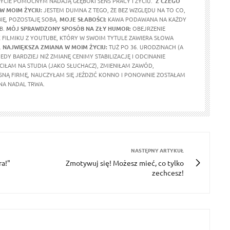
BYCIE POMOCNYM NADAJĄ GŁĘBOKI SENS PRACY I ŻYCIU.
Z CZEGO
W MOIM ŻYCIU:
JESTEM DUMNA Z TEGO, ŻE BEZ WZGLĘDU NA TO CO,
OBIĘ, POZOSTAJĘ SOBĄ.
MOJE SŁABOŚCI:
KAWA PODAWANA NA KAŻDY
B.
MÓJ SPRAWDZONY SPOSÓB NA ZŁY HUMOR:
OBEJRZENIE
 FILMIKU Z YOUTUBE, KTÓRY W SWOIM TYTULE ZAWIERA SŁOWA
.
NAJWIĘKSZA ZMIANA W MOIM ŻYCIU:
TUŻ PO 36. URODZINACH (A
IEDY BARDZIEJ NIŻ ZMIANĘ CENIMY STABILIZACJĘ I ODCINANIE
ŁAM NA STUDIA (JAKO SŁUCHACZ), ZMIENIŁAM ZAWÓD,
NĄ FIRMĘ, NAUCZYŁAM SIĘ JEŹDZIĆ KONNO I PONOWNIE ZOSTAŁAM
NA NADAL TRWA.
NASTĘPNY ARTYKUŁ
ra!"
Zmotywuj się! Możesz mieć, co tylko
zechcesz!