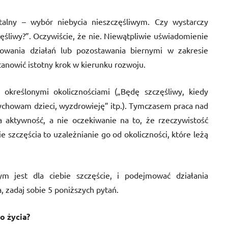
talny – wybór niebycia nieszczęśliwym. Czy wystarczy
ęśliwy?”. Oczywiście, że nie. Niewątpliwie uświadomienie
wania działań lub pozostawania biernymi w zakresie
anowić istotny krok w kierunku rozwoju.
określonymi okolicznościami („Będę szczęśliwy, kiedy
wychowam dzieci, wyzdrowieję” itp.). Tymczasem praca nad
 aktywność, a nie oczekiwanie na to, że rzeczywistość
 szczęścia to uzależnianie go od okoliczności, które leżą
ym jest dla ciebie szczęście, i podejmować działania
, zadaj sobie 5 poniższych pytań.
go życia?