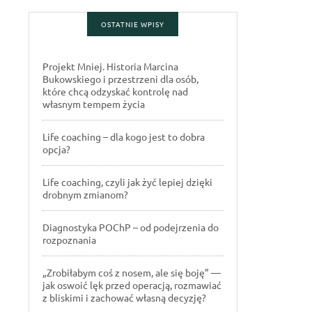
OSTATNIE WPISY
Projekt Mniej. Historia Marcina
Bukowskiego i przestrzeni dla osób,
które chcą odzyskać kontrolę nad
własnym tempem życia
Life coaching – dla kogo jest to dobra
opcja?
Life coaching, czyli jak żyć lepiej dzięki
drobnym zmianom?
Diagnostyka POChP – od podejrzenia do
rozpoznania
„Zrobiłabym coś z nosem, ale się boję” —
jak oswoić lęk przed operacją, rozmawiać
z bliskimi i zachować własną decyzję?