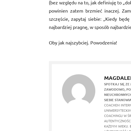
(bez względu na to, jak definiuję to „d
powinien zatem brzmieć inaczej. Zami
szczęście, zapytaj siebie: „Kiedy będę
najbardziej pragnę, w sposób najbardzi
Oby jak najszybciej. Powodzenia!
MAGDALE
SPOTKAJ SIĘ ZE 
ZAWODOWO, POS
NIEUCHRONNYCH
SIEBIE STANOWIĄ
COACHEM INTER
UNIWERSYTECKIM
COACHINGU W Ś
AUTENTYCZNOŚCI
KAŻDYM WIEKU.