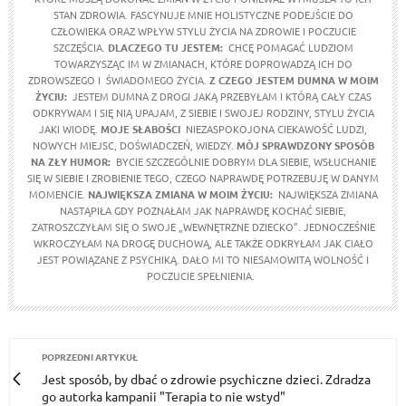
STAN ZDROWIA. FASCYNUJE MNIE HOLISTYCZNE PODEJŚCIE DO
CZŁOWIEKA ORAZ WPŁYW STYLU ŻYCIA NA ZDROWIE I POCZUCIE
SZCZĘŚCIA.
DLACZEGO TU JESTEM:
CHCĘ POMAGAĆ LUDZIOM
TOWARZYSZĄC IM W ZMIANACH, KTÓRE DOPROWADZĄ ICH DO
ZDROWSZEGO I ŚWIADOMEGO ŻYCIA.
Z CZEGO JESTEM DUMNA W MOIM
ŻYCIU:
JESTEM DUMNA Z DROGI JAKĄ PRZEBYŁAM I KTÓRĄ CAŁY CZAS
ODKRYWAM I SIĘ NIĄ UPAJAM, Z SIEBIE I SWOJEJ RODZINY, STYLU ŻYCIA
JAKI WIODĘ.
MOJE SŁABOŚCI
NIEZASPOKOJONA CIEKAWOŚĆ LUDZI,
NOWYCH MIEJSC, DOŚWIADCZEŃ, WIEDZY.
MÓJ SPRAWDZONY SPOSÓB
NA ZŁY HUMOR:
BYCIE SZCZEGÓLNIE DOBRYM DLA SIEBIE, WSŁUCHANIE
SIĘ W SIEBIE I ZROBIENIE TEGO, CZEGO NAPRAWDĘ POTRZEBUJĘ W DANYM
MOMENCIE.
NAJWIĘKSZA ZMIANA W MOIM ŻYCIU:
NAJWIĘKSZA ZMIANA
NASTĄPIŁA GDY POZNAŁAM JAK NAPRAWDĘ KOCHAĆ SIEBIE,
ZATROSZCZYŁAM SIĘ O SWOJE „WEWNĘTRZNE DZIECKO”. JEDNOCZEŚNIE
WKROCZYŁAM NA DROGĘ DUCHOWĄ, ALE TAKŻE ODKRYŁAM JAK CIAŁO
JEST POWIĄZANE Z PSYCHIKĄ. DAŁO MI TO NIESAMOWITĄ WOLNOŚĆ I
POCZUCIE SPEŁNIENIA.
POPRZEDNI ARTYKUŁ
Jest sposób, by dbać o zdrowie psychiczne dzieci. Zdradza
go autorka kampanii "Terapia to nie wstyd"