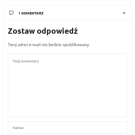
1 KOMENTARZ
Zostaw odpowiedź
MAJA
PISZE:
Już powiedziałam:-)
14 GRUDNIA 2019 O 07:45
Twoj adres e-mail nie bedzie opublikowany.