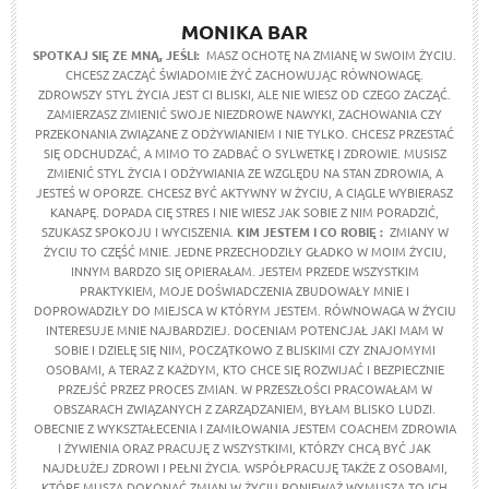
MONIKA BAR
SPOTKAJ SIĘ ZE MNĄ, JEŚLI:
MASZ OCHOTĘ NA ZMIANĘ W SWOIM ŻYCIU.
CHCESZ ZACZĄĆ ŚWIADOMIE ŻYĆ ZACHOWUJĄC RÓWNOWAGĘ.
ZDROWSZY STYL ŻYCIA JEST CI BLISKI, ALE NIE WIESZ OD CZEGO ZACZĄĆ.
ZAMIERZASZ ZMIENIĆ SWOJE NIEZDROWE NAWYKI, ZACHOWANIA CZY
PRZEKONANIA ZWIĄZANE Z ODŻYWIANIEM I NIE TYLKO. CHCESZ PRZESTAĆ
SIĘ ODCHUDZAĆ, A MIMO TO ZADBAĆ O SYLWETKĘ I ZDROWIE. MUSISZ
ZMIENIĆ STYL ŻYCIA I ODŻYWIANIA ZE WZGLĘDU NA STAN ZDROWIA, A
JESTEŚ W OPORZE. CHCESZ BYĆ AKTYWNY W ŻYCIU, A CIĄGLE WYBIERASZ
KANAPĘ. DOPADA CIĘ STRES I NIE WIESZ JAK SOBIE Z NIM PORADZIĆ,
SZUKASZ SPOKOJU I WYCISZENIA.
KIM JESTEM I CO ROBIĘ :
ZMIANY W
ŻYCIU TO CZĘŚĆ MNIE. JEDNE PRZECHODZIŁY GŁADKO W MOIM ŻYCIU,
INNYM BARDZO SIĘ OPIERAŁAM. JESTEM PRZEDE WSZYSTKIM
PRAKTYKIEM, MOJE DOŚWIADCZENIA ZBUDOWAŁY MNIE I
DOPROWADZIŁY DO MIEJSCA W KTÓRYM JESTEM. RÓWNOWAGA W ŻYCIU
INTERESUJE MNIE NAJBARDZIEJ. DOCENIAM POTENCJAŁ JAKI MAM W
SOBIE I DZIELĘ SIĘ NIM, POCZĄTKOWO Z BLISKIMI CZY ZNAJOMYMI
OSOBAMI, A TERAZ Z KAŻDYM, KTO CHCE SIĘ ROZWIJAĆ I BEZPIECZNIE
PRZEJŚĆ PRZEZ PROCES ZMIAN. W PRZESZŁOŚCI PRACOWAŁAM W
OBSZARACH ZWIĄZANYCH Z ZARZĄDZANIEM, BYŁAM BLISKO LUDZI.
OBECNIE Z WYKSZTAŁECENIA I ZAMIŁOWANIA JESTEM COACHEM ZDROWIA
I ŻYWIENIA ORAZ PRACUJĘ Z WSZYSTKIMI, KTÓRZY CHCĄ BYĆ JAK
NAJDŁUŻEJ ZDROWI I PEŁNI ŻYCIA. WSPÓŁPRACUJĘ TAKŻE Z OSOBAMI,
KTÓRE MUSZĄ DOKONAĆ ZMIAN W ŻYCIU PONIEWAŻ WYMUSZA TO ICH