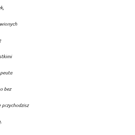
k,
twionych
ę
stkimi
apeuta
go bez
 przychodzisz
.