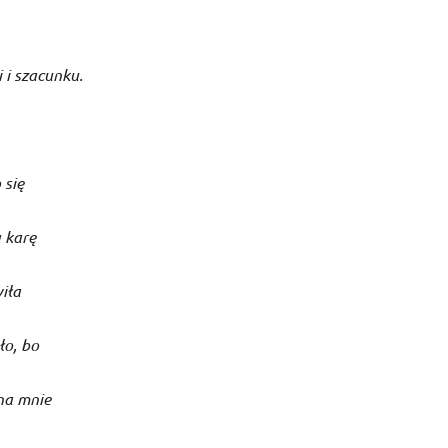
i i szacunku.
 się
a karę
iła
ło, bo
na mnie