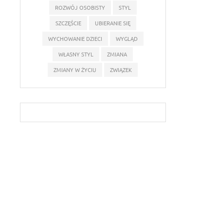
ROZWÓJ OSOBISTY
STYL
SZCZĘŚCIE
UBIERANIE SIĘ
WYCHOWANIE DZIECI
WYGLĄD
WŁASNY STYL
ZMIANA
ZMIANY W ŻYCIU
ZWIĄZEK