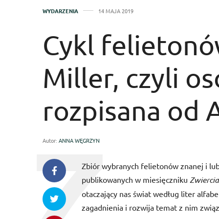
WYDARZENIA
14 MAJA 2019
Cykl felieton
Miller, czyli 
rozpisana od 
Autor:
ANNA WĘGRZYN
Zbiór wybranych felietonów znanej i lub
publikowanych w miesięczniku
Zwierci
otaczający nas świat według liter alf
zagadnienia i rozwija temat z nim zwią