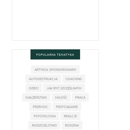
POPULARNA TEMATYKA
ARTYKUŁ SPONSOROWANY
AUTODESTRUKCJA
COACHING
DZIECI
JAK BYĆ SZCZĘŚLIWYM
MAŁŻEŃSTWO
MIŁOŚĆ
PRACA
PRZEMOC
PRZYCIĄGANIE
PSYCHOLOGIA
REALCJE
RODZICIELSTWO
RODZINA