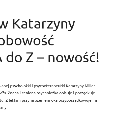
ów Katarzyny
osobowość
A do Z – nowość!
ianej psycholożki i psychoterapeutki Katarzyny Miller
adło
. Znana i ceniona psycholożka opisuje i porządkuje
abetu. Z lekkim przymrużeniem oka przyporządkowuje im
zany.