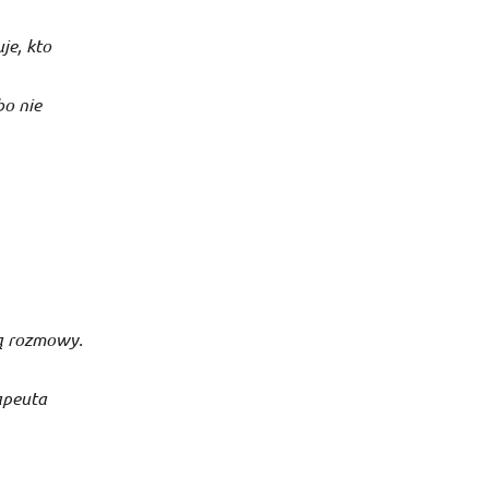
je, kto
bo nie
ą rozmowy.
apeuta