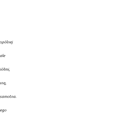
wspólnej
ale
iółmi,
uną,
 samotna.
zego