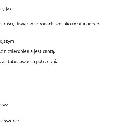
ty jak:
wolności, tkwiąc w szponach szeroko rozumianego
iejszym.
ć nicnierobienia jest cnotą.
rzali tatusiowie są potrzebni
.
rzez
iejszanie