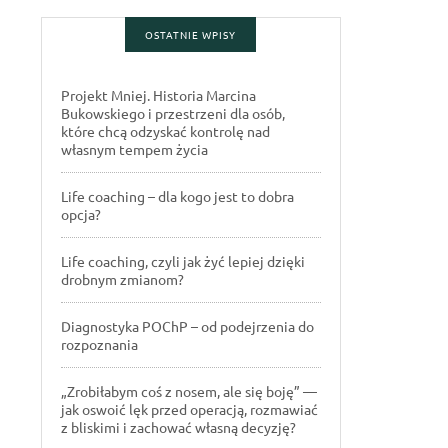
OSTATNIE WPISY
Projekt Mniej. Historia Marcina
Bukowskiego i przestrzeni dla osób,
które chcą odzyskać kontrolę nad
własnym tempem życia
Life coaching – dla kogo jest to dobra
opcja?
Life coaching, czyli jak żyć lepiej dzięki
drobnym zmianom?
Diagnostyka POChP – od podejrzenia do
rozpoznania
„Zrobiłabym coś z nosem, ale się boję” —
jak oswoić lęk przed operacją, rozmawiać
z bliskimi i zachować własną decyzję?