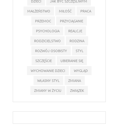
DZIECI
JAK BYĆ SZCZĘŚLIWYM
MAŁŻEŃSTWO
MIŁOŚĆ
PRACA
PRZEMOC
PRZYCIĄGANIE
PSYCHOLOGIA
REALCJE
RODZICIELSTWO
RODZINA
ROZWÓJ OSOBISTY
STYL
SZCZĘŚCIE
UBIERANIE SIĘ
WYCHOWANIE DZIECI
WYGLĄD
WŁASNY STYL
ZMIANA
ZMIANY W ŻYCIU
ZWIĄZEK