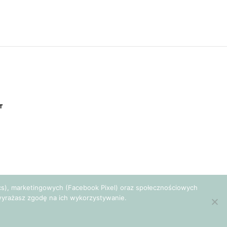
T
tics), marketingowych (Facebook Pixel) oraz społecznościowych
e wyrażasz zgodę na ich wykorzystywanie.