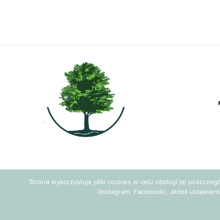
Strona wykorzystuje pliki cookies w celu obsługi jej poszcze
(Instagram, Facebook). Jeżeli ustawieni