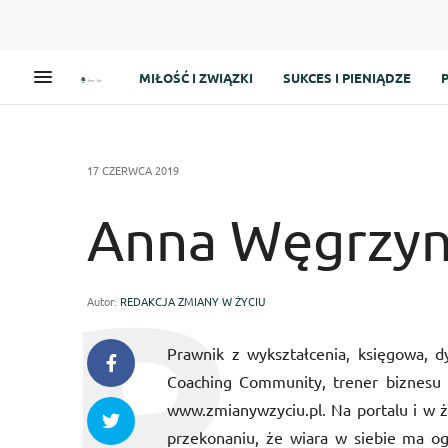
MIŁOŚĆ I ZWIĄZKI
SUKCES I PIENIĄDZE
17 CZERWCA 2019
Anna Węgrzy
Autor:
REDAKCJA ZMIANY W ŻYCIU
Prawnik z wykształcenia, księgowa, dy
Coaching Community, trener biznesu z
www.zmianywzyciu.pl. Na portalu i w ży
przekonaniu, że wiara w siebie ma o