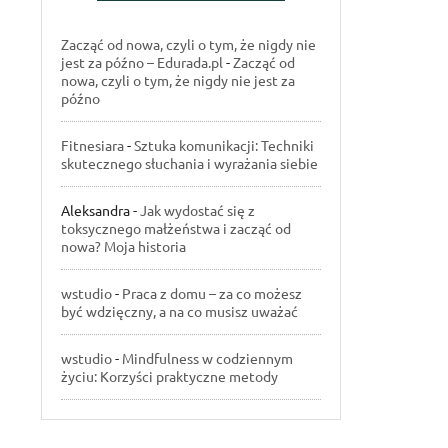
Zacząć od nowa, czyli o tym, że nigdy nie
jest za późno – Edurada.pl
-
Zacząć od
nowa, czyli o tym, że nigdy nie jest za
późno
Fitnesiara
-
Sztuka komunikacji: Techniki
skutecznego słuchania i wyrażania siebie
Aleksandra
-
Jak wydostać się z
toksycznego małżeństwa i zacząć od
nowa? Moja historia
wstudio
-
Praca z domu – za co możesz
być wdzięczny, a na co musisz uważać
wstudio
-
Mindfulness w codziennym
życiu: Korzyści praktyczne metody