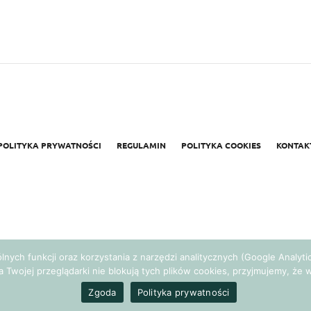
POLITYKA PRYWATNOŚCI
REGULAMIN
POLITYKA COOKIES
KONTAK
gólnych funkcji oraz korzystania z narzędzi analitycznych (Google Analy
a Twojej przeglądarki nie blokują tych plików cookies, przyjmujemy, ż
Realizacja:
Agencja Marketingowa Ambitnamarka.pl
Zgoda
Polityka prywatności