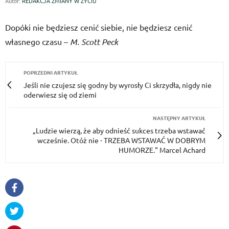
Autor:
REDAKCJA ZMIANY W ŻYCIU
Dopóki nie będziesz cenić siebie, nie będziesz cenić
własnego czasu –
M. Scott Peck
POPRZEDNI ARTYKUŁ
Jeśli nie czujesz się godny by wyrosły Ci skrzydła, nigdy nie
oderwiesz się od ziemi
NASTĘPNY ARTYKUŁ
„Ludzie wierzą, że aby odnieść sukces trzeba wstawać
wcześnie. Otóż nie - TRZEBA WSTAWAĆ W DOBRYM
HUMORZE." Marcel Achard