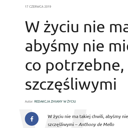
17 CZERWCA 2019
W życiu nie ma 
abyśmy nie mi
co potrzebne, 
szczęśliwymi
Autor:
REDAKCJA ZMIANY W ŻYCIU
W życiu nie ma takiej chwili, abyśmy ni
szczęśliwymi –
Anthony de Mello