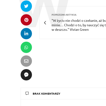
POPRZEDNI ARTYKUŁ
"W życiu nie chodzi o czekanie, aż b
minie… Chodzi o to, by nauczyć się 
w deszczu." Vivian Green
BRAK KOMENTARZY