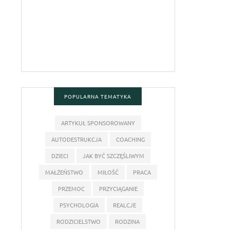
POPULARNA TEMATYKA
ARTYKUŁ SPONSOROWANY
AUTODESTRUKCJA
COACHING
DZIECI
JAK BYĆ SZCZĘŚLIWYM
MAŁŻEŃSTWO
MIŁOŚĆ
PRACA
PRZEMOC
PRZYCIĄGANIE
PSYCHOLOGIA
REALCJE
RODZICIELSTWO
RODZINA