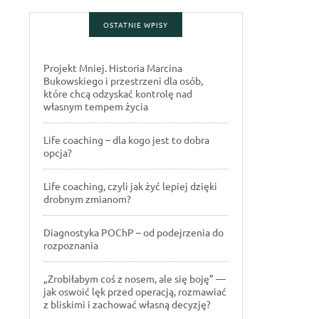
OSTATNIE WPISY
Projekt Mniej. Historia Marcina
Bukowskiego i przestrzeni dla osób,
które chcą odzyskać kontrolę nad
własnym tempem życia
Life coaching – dla kogo jest to dobra
opcja?
Life coaching, czyli jak żyć lepiej dzięki
drobnym zmianom?
Diagnostyka POChP – od podejrzenia do
rozpoznania
„Zrobiłabym coś z nosem, ale się boję” —
jak oswoić lęk przed operacją, rozmawiać
z bliskimi i zachować własną decyzję?