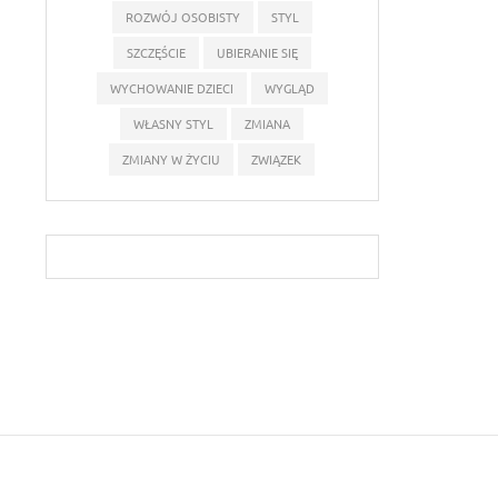
ROZWÓJ OSOBISTY
STYL
SZCZĘŚCIE
UBIERANIE SIĘ
WYCHOWANIE DZIECI
WYGLĄD
WŁASNY STYL
ZMIANA
ZMIANY W ŻYCIU
ZWIĄZEK