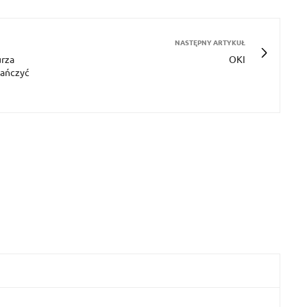
NASTĘPNY ARTYKUŁ
urza
OKI
tańczyć