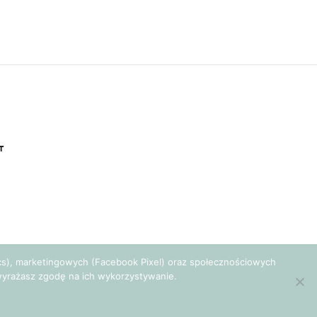
T
tics), marketingowych (Facebook Pixel) oraz społecznościowych
e wyrażasz zgodę na ich wykorzystywanie.