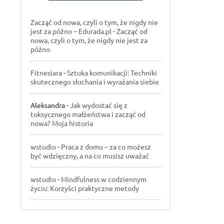
Zacząć od nowa, czyli o tym, że nigdy nie
jest za późno – Edurada.pl
-
Zacząć od
nowa, czyli o tym, że nigdy nie jest za
późno
Fitnesiara
-
Sztuka komunikacji: Techniki
skutecznego słuchania i wyrażania siebie
Aleksandra
-
Jak wydostać się z
toksycznego małżeństwa i zacząć od
nowa? Moja historia
wstudio
-
Praca z domu – za co możesz
być wdzięczny, a na co musisz uważać
wstudio
-
Mindfulness w codziennym
życiu: Korzyści praktyczne metody