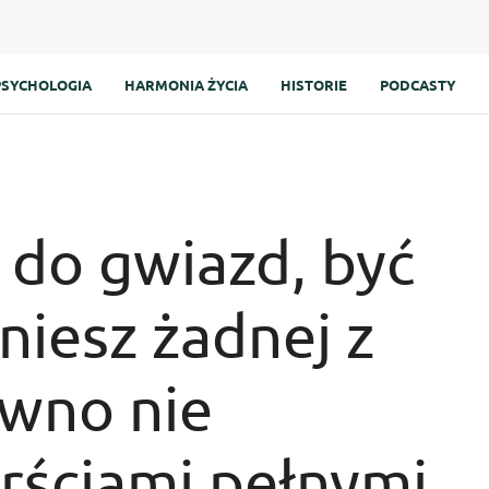
PSYCHOLOGIA
HARMONIA ŻYCIA
HISTORIE
PODCASTY
 do gwiazd, być
niesz żadnej z
ewno nie
arściami pełnymi