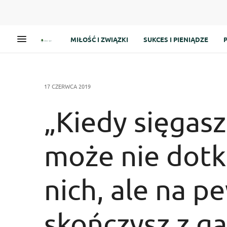
MIŁOŚĆ I ZWIĄZKI
SUKCES I PIENIĄDZE
17 CZERWCA 2019
„Kiedy sięgasz
może nie dotk
nich, ale na p
skończysz z g