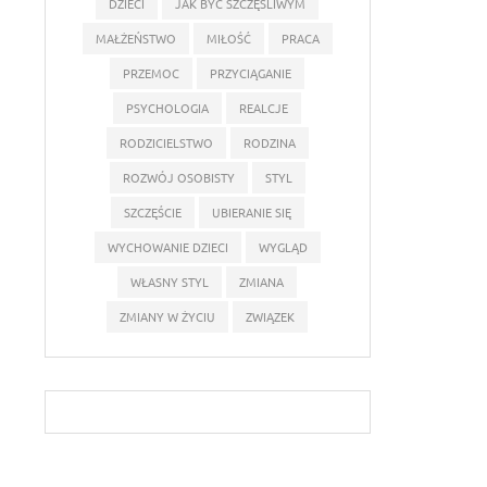
DZIECI
JAK BYĆ SZCZĘŚLIWYM
MAŁŻEŃSTWO
MIŁOŚĆ
PRACA
PRZEMOC
PRZYCIĄGANIE
PSYCHOLOGIA
REALCJE
RODZICIELSTWO
RODZINA
ROZWÓJ OSOBISTY
STYL
SZCZĘŚCIE
UBIERANIE SIĘ
WYCHOWANIE DZIECI
WYGLĄD
WŁASNY STYL
ZMIANA
ZMIANY W ŻYCIU
ZWIĄZEK