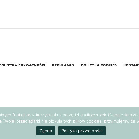
POLITYKA PRYWATNOŚCI
REGULAMIN
POLITYKA COOKIES
KONTAK
gólnych funkcji oraz korzystania z narzędzi analitycznych (Google Analy
a Twojej przeglądarki nie blokują tych plików cookies, przyjmujemy, ż
Realizacja:
Agencja Marketingowa Ambitnamarka.pl
Zgoda
Polityka prywatności