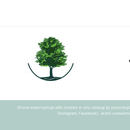
Strona wykorzystuje pliki cookies w celu obsługi jej poszcze
(Instagram, Facebook). Jeżeli ustawieni