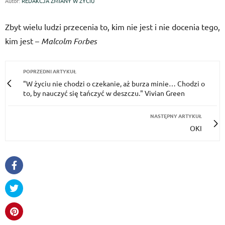
Autor:
REDAKCJA ZMIANY W ŻYCIU
Zbyt wielu ludzi przecenia to, kim nie jest i nie docenia tego,
kim jest –
Malcolm Forbes
POPRZEDNI ARTYKUŁ
"W życiu nie chodzi o czekanie, aż burza minie… Chodzi o
to, by nauczyć się tańczyć w deszczu." Vivian Green
NASTĘPNY ARTYKUŁ
OKI