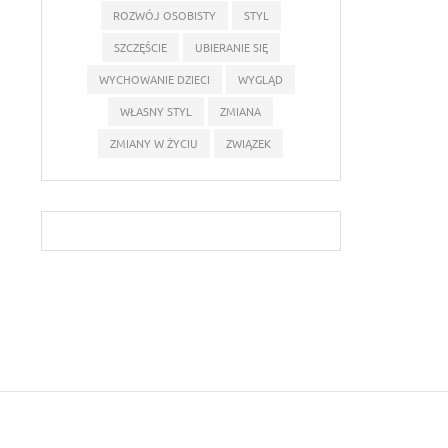
ROZWÓJ OSOBISTY
STYL
SZCZĘŚCIE
UBIERANIE SIĘ
WYCHOWANIE DZIECI
WYGLĄD
WŁASNY STYL
ZMIANA
ZMIANY W ŻYCIU
ZWIĄZEK