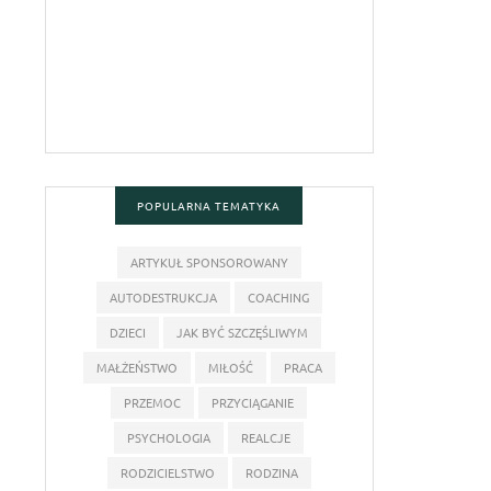
POPULARNA TEMATYKA
ARTYKUŁ SPONSOROWANY
AUTODESTRUKCJA
COACHING
DZIECI
JAK BYĆ SZCZĘŚLIWYM
MAŁŻEŃSTWO
MIŁOŚĆ
PRACA
PRZEMOC
PRZYCIĄGANIE
PSYCHOLOGIA
REALCJE
RODZICIELSTWO
RODZINA