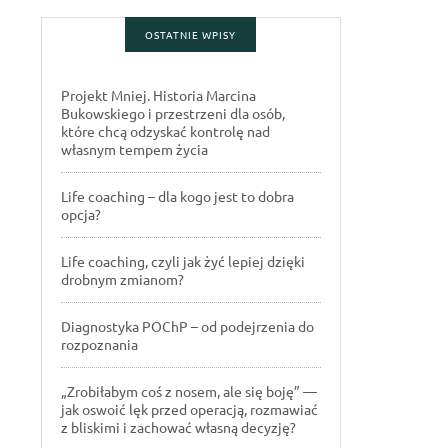
OSTATNIE WPISY
Projekt Mniej. Historia Marcina
Bukowskiego i przestrzeni dla osób,
które chcą odzyskać kontrolę nad
własnym tempem życia
Life coaching – dla kogo jest to dobra
opcja?
Life coaching, czyli jak żyć lepiej dzięki
drobnym zmianom?
Diagnostyka POChP – od podejrzenia do
rozpoznania
„Zrobiłabym coś z nosem, ale się boję” —
jak oswoić lęk przed operacją, rozmawiać
z bliskimi i zachować własną decyzję?