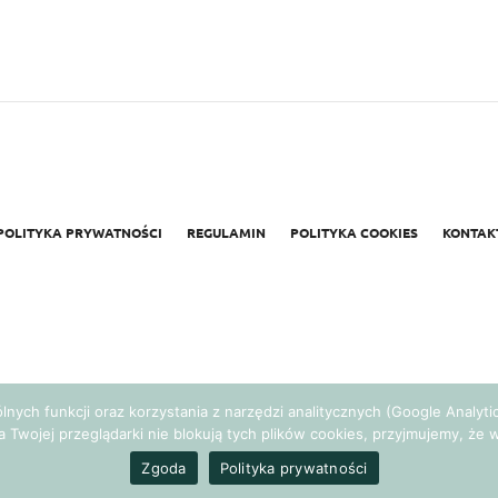
POLITYKA PRYWATNOŚCI
REGULAMIN
POLITYKA COOKIES
KONTAK
gólnych funkcji oraz korzystania z narzędzi analitycznych (Google Analy
a Twojej przeglądarki nie blokują tych plików cookies, przyjmujemy, ż
Realizacja:
Agencja Marketingowa Ambitnamarka.pl
Zgoda
Polityka prywatności