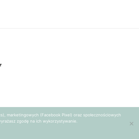
T
tics), marketingowych (Facebook Pixel) oraz społecznościowych
e wyrażasz zgodę na ich wykorzystywanie.