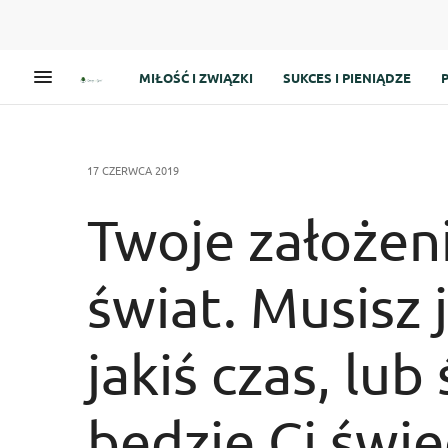
MIŁOŚĆ I ZWIĄZKI
SUKCES I PIENIĄDZE
17 CZERWCA 2019
Twoje założeni
świat. Musisz 
jakiś czas, lub
będzie Ci świec