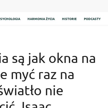
PSYCHOLOGIA
HARMONIA ŻYCIA
HISTORIE
PODCASTY
a są jak okna na
je myć raz na
 światło nie
ić. Isaac