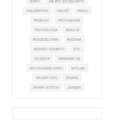
DZIECI
JAK BYĆ SZCZĘŚLIWYM
MAŁŻEŃSTWO
MIŁOŚĆ
PRACA
PRZEMOC
PRZYCIĄGANIE
PSYCHOLOGIA
REALCJE
RODZICIELSTWO
RODZINA
ROZWÓJ OSOBISTY
STYL
SZCZĘŚCIE
UBIERANIE SIĘ
WYCHOWANIE DZIECI
WYGLĄD
WŁASNY STYL
ZMIANA
ZMIANY W ŻYCIU
ZWIĄZEK