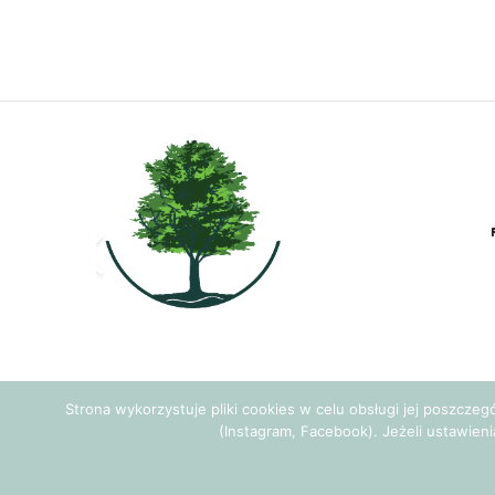
Strona wykorzystuje pliki cookies w celu obsługi jej poszcze
(Instagram, Facebook). Jeżeli ustawieni