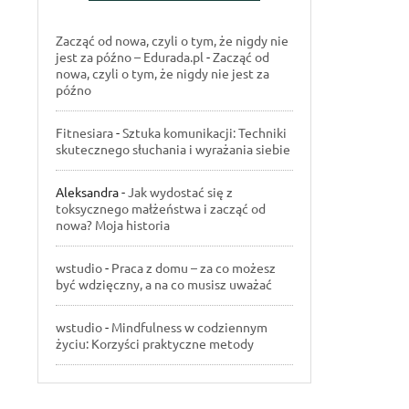
Zacząć od nowa, czyli o tym, że nigdy nie
jest za późno – Edurada.pl
-
Zacząć od
nowa, czyli o tym, że nigdy nie jest za
późno
Fitnesiara
-
Sztuka komunikacji: Techniki
skutecznego słuchania i wyrażania siebie
Aleksandra
-
Jak wydostać się z
toksycznego małżeństwa i zacząć od
nowa? Moja historia
wstudio
-
Praca z domu – za co możesz
być wdzięczny, a na co musisz uważać
wstudio
-
Mindfulness w codziennym
życiu: Korzyści praktyczne metody