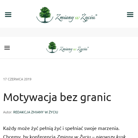
17 CZERWCA 2019
Motywacja bez granic
Autor:
REDAKCJA ZMIANY W ŻYCIU
Każdy może żyć pełnią żyć i spełniać swoje marzenia.
Chcemy, by konferencja
Zmiany w Życiu – pierwszy krok