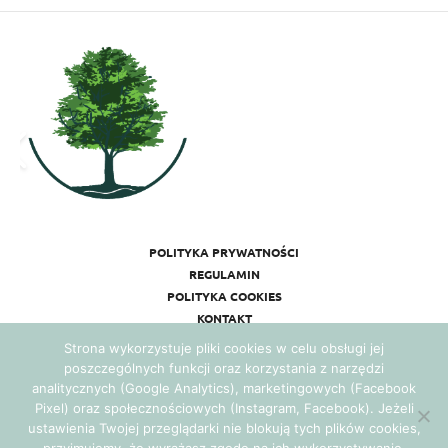
POLITYKA PRYWATNOŚCI
REGULAMIN
POLITYKA COOKIES
KONTAKT
Strona wykorzystuje pliki cookies w celu obsługi jej
poszczególnych funkcji oraz korzystania z narzędzi
analitycznych (Google Analytics), marketingowych (Facebook
Pixel) oraz społecznościowych (Instagram, Facebook). Jeżeli
ustawienia Twojej przeglądarki nie blokują tych plików cookies,