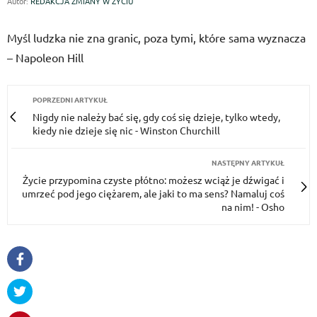
Autor:
REDAKCJA ZMIANY W ŻYCIU
Myśl ludzka nie zna granic, poza tymi, które sama wyznacza
– Napoleon Hill
POPRZEDNI ARTYKUŁ
Nigdy nie należy bać się, gdy coś się dzieje, tylko wtedy,
kiedy nie dzieje się nic - Winston Churchill
NASTĘPNY ARTYKUŁ
Życie przypomina czyste płótno: możesz wciąż je dźwigać i
umrzeć pod jego ciężarem, ale jaki to ma sens? Namaluj coś
na nim! - Osho