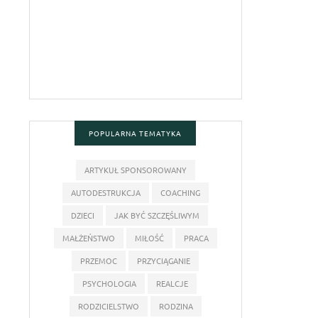
POPULARNA TEMATYKA
ARTYKUŁ SPONSOROWANY
AUTODESTRUKCJA
COACHING
DZIECI
JAK BYĆ SZCZĘŚLIWYM
MAŁŻEŃSTWO
MIŁOŚĆ
PRACA
PRZEMOC
PRZYCIĄGANIE
PSYCHOLOGIA
REALCJE
RODZICIELSTWO
RODZINA