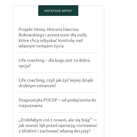
OSTATNIE WPISY
Projekt Mniej. Historia Marcina
Bukowskiego i przestrzeni dla osób,
które chcą odzyskać kontrolę nad
własnym tempem życia
Life coaching – dla kogo jest to dobra
opcja?
Life coaching, czyli jak żyć lepiej dzięki
drobnym zmianom?
Diagnostyka POChP – od podejrzenia do
rozpoznania
„Zrobiłabym coś z nosem, ale się boję” —
jak oswoić lęk przed operacją, rozmawiać
z bliskimi i zachować własną decyzję?