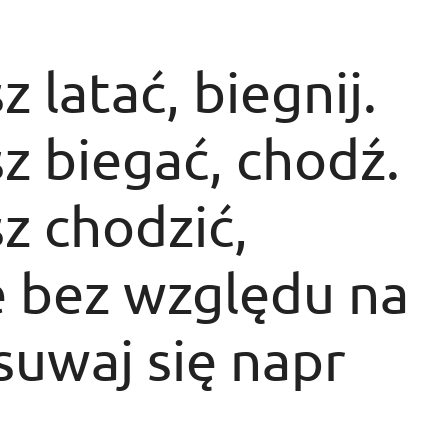
z latać, biegnij.
sz biegać, chodź.
sz chodzić,
le bez względu na
suwaj się napr