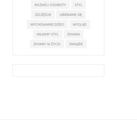
ROZWÓJ OSOBISTY
STYL
SZCZĘŚCIE
UBIERANIE SIĘ
WYCHOWANIE DZIECI
WYGLĄD
WŁASNY STYL
ZMIANA
ZMIANY W ŻYCIU
ZWIĄZEK