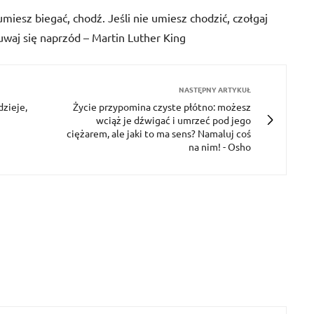
e umiesz biegać, chodź. Jeśli nie umiesz chodzić, czołgaj
uwaj się naprzód – Martin Luther King
NASTĘPNY ARTYKUŁ
dzieje,
Życie przypomina czyste płótno: możesz
wciąż je dźwigać i umrzeć pod jego
ciężarem, ale jaki to ma sens? Namaluj coś
na nim! - Osho