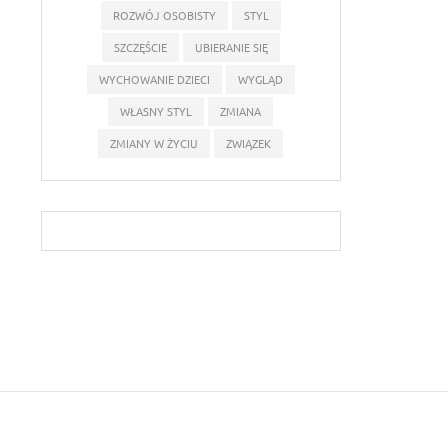
ROZWÓJ OSOBISTY
STYL
SZCZĘŚCIE
UBIERANIE SIĘ
WYCHOWANIE DZIECI
WYGLĄD
WŁASNY STYL
ZMIANA
ZMIANY W ŻYCIU
ZWIĄZEK