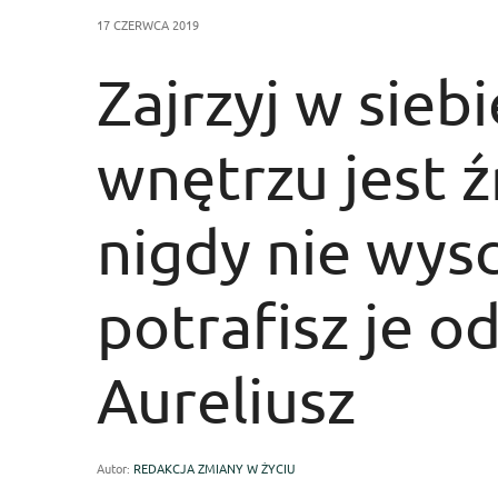
17 CZERWCA 2019
Zajrzyj w sieb
wnętrzu jest ź
nigdy nie wysc
potrafisz je o
Aureliusz
Autor:
REDAKCJA ZMIANY W ŻYCIU