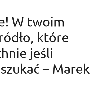
ie! W twoim
ródło, które
hnie jeśli
dszukać – Marek