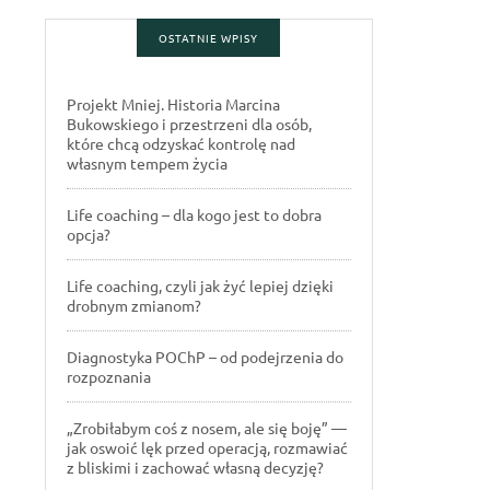
OSTATNIE WPISY
Projekt Mniej. Historia Marcina
Bukowskiego i przestrzeni dla osób,
które chcą odzyskać kontrolę nad
własnym tempem życia
Life coaching – dla kogo jest to dobra
opcja?
Life coaching, czyli jak żyć lepiej dzięki
drobnym zmianom?
Diagnostyka POChP – od podejrzenia do
rozpoznania
„Zrobiłabym coś z nosem, ale się boję” —
jak oswoić lęk przed operacją, rozmawiać
z bliskimi i zachować własną decyzję?