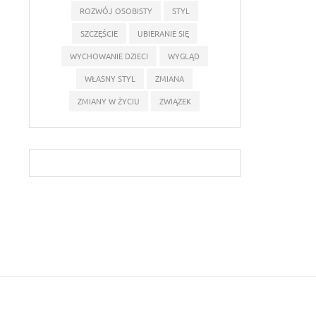
ROZWÓJ OSOBISTY
STYL
SZCZĘŚCIE
UBIERANIE SIĘ
WYCHOWANIE DZIECI
WYGLĄD
WŁASNY STYL
ZMIANA
ZMIANY W ŻYCIU
ZWIĄZEK