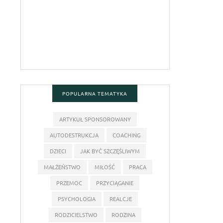
POPULARNA TEMATYKA
ARTYKUŁ SPONSOROWANY
AUTODESTRUKCJA
COACHING
DZIECI
JAK BYĆ SZCZĘŚLIWYM
MAŁŻEŃSTWO
MIŁOŚĆ
PRACA
PRZEMOC
PRZYCIĄGANIE
PSYCHOLOGIA
REALCJE
RODZICIELSTWO
RODZINA