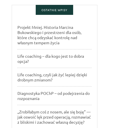
OSTATNIE WPISY
Projekt Mniej. Historia Marcina
Bukowskiego i przestrzeni dla osób,
które chcą odzyskać kontrolę nad
własnym tempem życia
Life coaching – dla kogo jest to dobra
opcja?
Life coaching, czyli jak żyć lepiej dzięki
drobnym zmianom?
Diagnostyka POChP – od podejrzenia do
rozpoznania
„Zrobiłabym coś z nosem, ale się boję” —
jak oswoić lęk przed operacją, rozmawiać
z bliskimi i zachować własną decyzję?