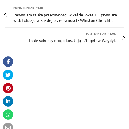
POPRZEDNI ARTYKUŁ
Pe­symis­ta szu­ka prze­ciw­ności w każdej okaz­ji. Op­ty­mis­ta
widzi okazję w każdej prze­ciw­ności - Winston Churchill
NASTĘPNY ARTYKUŁ
Tanie sukcesy drogo kosztują - Zbigniew Waydyk