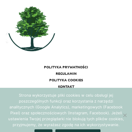
POLITYKA PRYWATNOŚCI
REGULAMIN
POLITYKA COOKIES
KONTAKT
Strona wykorzystuje pliki cookies w celu obsługi jej
poszczególnych funkcji oraz korzystania z narzędzi
analitycznych (Google Analytics), marketingowych (Facebook
Pixel) oraz społecznościowych (Instagram, Facebook). Jeżeli
ustawienia Twojej przeglądarki nie blokują tych plików cookies,
przyjmujemy, że wyrażasz zgodę na ich wykorzystywanie.
Realizacja:
Agencja Marketingowa Ambitnamarka.pl