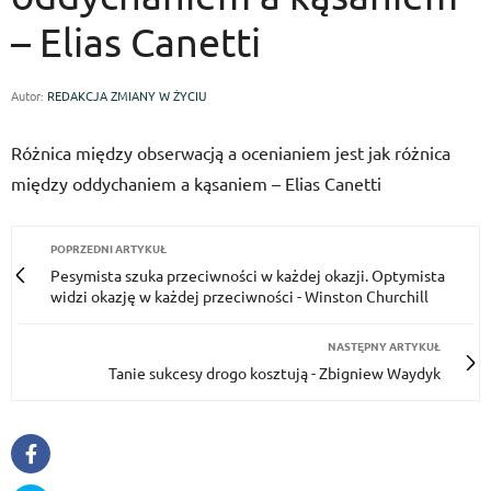
– Elias Canetti
Autor:
REDAKCJA ZMIANY W ŻYCIU
Różnica między obserwacją a ocenianiem jest jak różnica
między oddychaniem a kąsaniem – Elias Canetti
POPRZEDNI ARTYKUŁ
Pe­symis­ta szu­ka prze­ciw­ności w każdej okaz­ji. Op­ty­mis­ta
widzi okazję w każdej prze­ciw­ności - Winston Churchill
NASTĘPNY ARTYKUŁ
Tanie sukcesy drogo kosztują - Zbigniew Waydyk