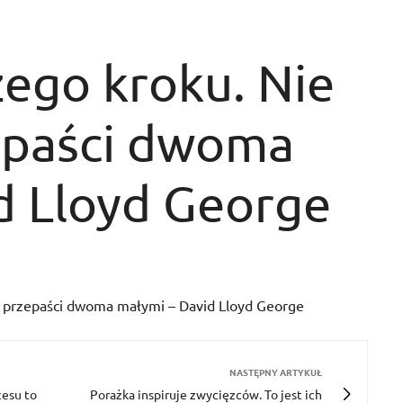
żego kroku. Nie
epaści dwoma
d Lloyd George
z przepaści dwoma małymi – David Lloyd George
NASTĘPNY ARTYKUŁ
cesu to
Porażka inspiruje zwycięzców. To jest ich