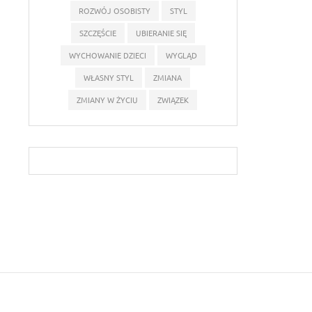
ROZWÓJ OSOBISTY
STYL
SZCZĘŚCIE
UBIERANIE SIĘ
WYCHOWANIE DZIECI
WYGLĄD
WŁASNY STYL
ZMIANA
ZMIANY W ŻYCIU
ZWIĄZEK