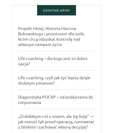
OSTATNIE WPISY
Projekt Mniej. Historia Marcina
Bukowskiego i przestrzeni dla osób,
które chcą odzyskać kontrolę nad
własnym tempem życia
Life coaching – dla kogo jest to dobra
opcja?
Life coaching, czyli jak żyć lepiej dzięki
drobnym zmianom?
Diagnostyka POChP – od podejrzenia do
rozpoznania
„Zrobiłabym coś z nosem, ale się boję” —
jak oswoić lęk przed operacją, rozmawiać
z bliskimi i zachować własną decyzję?