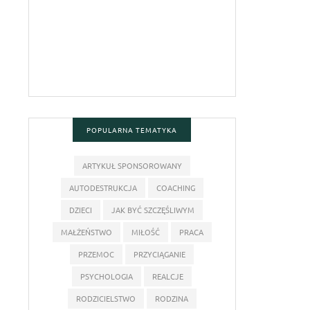
POPULARNA TEMATYKA
ARTYKUŁ SPONSOROWANY
AUTODESTRUKCJA
COACHING
DZIECI
JAK BYĆ SZCZĘŚLIWYM
MAŁŻEŃSTWO
MIŁOŚĆ
PRACA
PRZEMOC
PRZYCIĄGANIE
PSYCHOLOGIA
REALCJE
RODZICIELSTWO
RODZINA