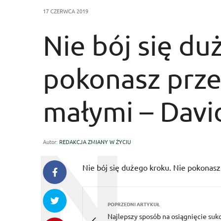
17 CZERWCA 2019
Nie bój się du
pokonasz prz
małymi – Davi
Autor:
REDAKCJA ZMIANY W ŻYCIU
Nie bój się dużego kroku. Nie pokonas
POPRZEDNI ARTYKUŁ
Najlepszy sposób na osiągnięcie suk