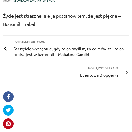
Autor:
REDAKCJA ZMIANY W ŻYCIU
Życie jest straszne, ale ja postanowiłem, że jest piękne –
Bohumil Hrabal
POPRZEDNI ARTYKUŁ
Szczęście występuje, gdy to co myślisz, to co mówisz i to co
robisz jest w harmonii – Mahatma Gandhi
NASTĘPNY ARTYKUŁ
Eventowa Bloggerka