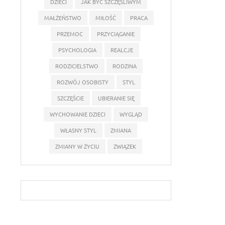
DZIECI
JAK BYĆ SZCZĘŚLIWYM
MAŁŻEŃSTWO
MIŁOŚĆ
PRACA
PRZEMOC
PRZYCIĄGANIE
PSYCHOLOGIA
REALCJE
RODZICIELSTWO
RODZINA
ROZWÓJ OSOBISTY
STYL
SZCZĘŚCIE
UBIERANIE SIĘ
WYCHOWANIE DZIECI
WYGLĄD
WŁASNY STYL
ZMIANA
ZMIANY W ŻYCIU
ZWIĄZEK