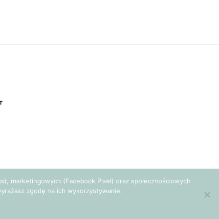
T
tics), marketingowych (Facebook Pixel) oraz społecznościowych
e wyrażasz zgodę na ich wykorzystywanie.