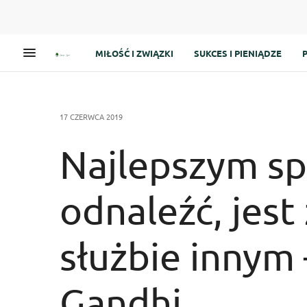
MIŁOŚĆ I ZWIĄZKI
SUKCES I PIENIĄDZE
17 CZERWCA 2019
Najlepszym sp
odnaleźć, jest
służbie innym
Gandhi