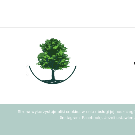
Strona wykorzystuje pliki cookies w celu obsługi jej poszcze
(Instagram, Facebook). Jeżeli ustawieni