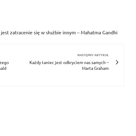
 jest zatracenie się w służbie innym – Mahatma Gandhi
NASTĘPNY ARTYKUŁ
czego
Każdy taniec jest odkryciem nas samych –
nald
Marta Graham