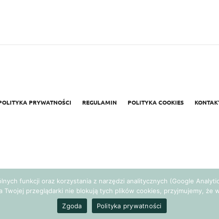
POLITYKA PRYWATNOŚCI
REGULAMIN
POLITYKA COOKIES
KONTAK
gólnych funkcji oraz korzystania z narzędzi analitycznych (Google Analy
a Twojej przeglądarki nie blokują tych plików cookies, przyjmujemy, ż
Realizacja:
Agencja Marketingowa Ambitnamarka.pl
Zgoda
Polityka prywatności