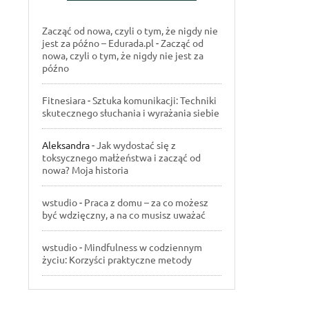
Zacząć od nowa, czyli o tym, że nigdy nie
jest za późno – Edurada.pl
-
Zacząć od
nowa, czyli o tym, że nigdy nie jest za
późno
Fitnesiara
-
Sztuka komunikacji: Techniki
skutecznego słuchania i wyrażania siebie
Aleksandra
-
Jak wydostać się z
toksycznego małżeństwa i zacząć od
nowa? Moja historia
wstudio
-
Praca z domu – za co możesz
być wdzięczny, a na co musisz uważać
wstudio
-
Mindfulness w codziennym
życiu: Korzyści praktyczne metody