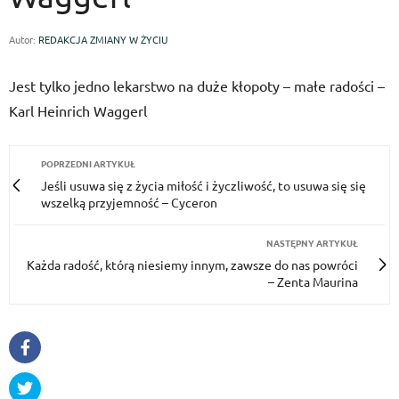
Autor:
REDAKCJA ZMIANY W ŻYCIU
Jest tylko jedno lekarstwo na duże kłopoty – małe radości –
Karl Heinrich Waggerl
POPRZEDNI ARTYKUŁ
Jeśli usu­wa się z życia miłość i życzli­wość, to usu­wa się się
wszelką przyjemność – Cyceron
NASTĘPNY ARTYKUŁ
Każda radość, którą niesiemy innym, zawsze do nas powróci
– Zenta Maurina