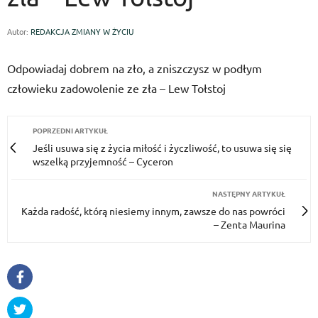
Autor:
REDAKCJA ZMIANY W ŻYCIU
Odpowiadaj dobrem na zło, a zniszczysz w podłym
człowieku zadowolenie ze zła – Lew Tołstoj
POPRZEDNI ARTYKUŁ
Jeśli usu­wa się z życia miłość i życzli­wość, to usu­wa się się
wszelką przyjemność – Cyceron
NASTĘPNY ARTYKUŁ
Każda radość, którą niesiemy innym, zawsze do nas powróci
– Zenta Maurina