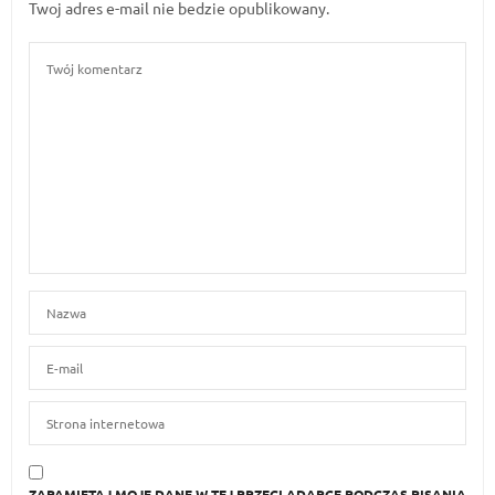
Twoj adres e-mail nie bedzie opublikowany.
ZAPAMIĘTAJ MOJE DANE W TEJ PRZEGLĄDARCE PODCZAS PISANIA