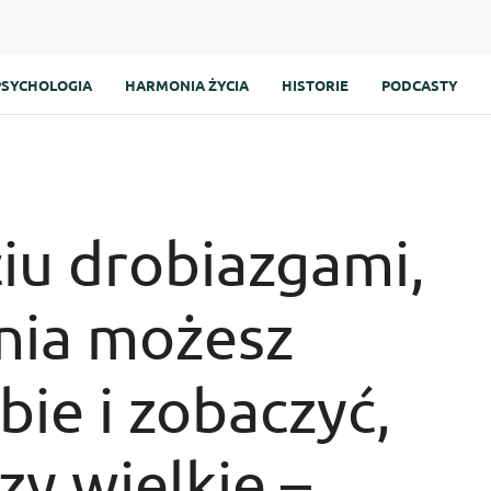
PSYCHOLOGIA
HARMONIA ŻYCIA
HISTORIE
PODCASTY
ciu drobiazgami,
nia możesz
bie i zobaczyć,
zy wielkie –