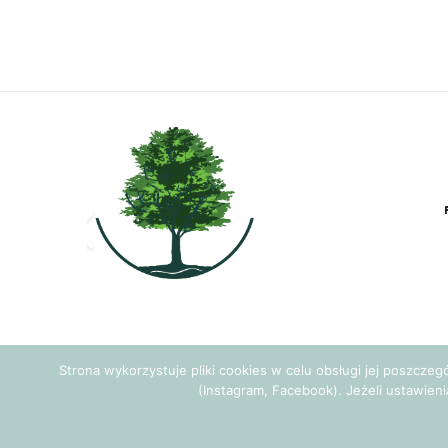
Strona wykorzystuje pliki cookies w celu obsługi jej poszcze
(Instagram, Facebook). Jeżeli ustawieni