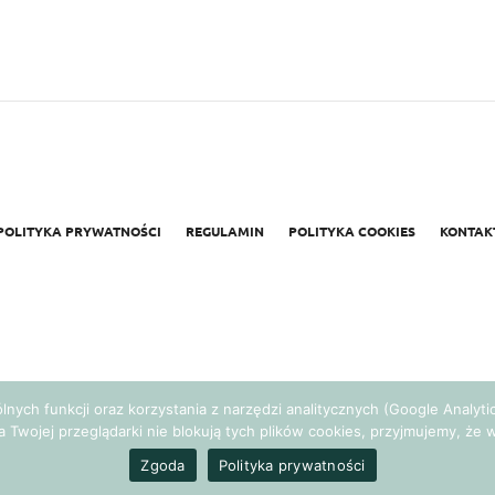
POLITYKA PRYWATNOŚCI
REGULAMIN
POLITYKA COOKIES
KONTAK
gólnych funkcji oraz korzystania z narzędzi analitycznych (Google Analy
a Twojej przeglądarki nie blokują tych plików cookies, przyjmujemy, ż
Realizacja:
Agencja Marketingowa Ambitnamarka.pl
Zgoda
Polityka prywatności