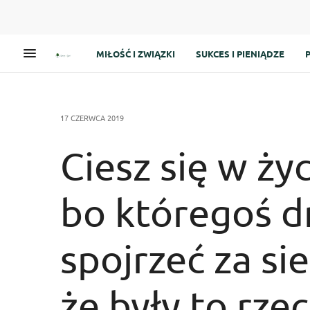
MIŁOŚĆ I ZWIĄZKI
SUKCES I PIENIĄDZE
17 CZERWCA 2019
Ciesz się w ży
bo któregoś d
spojrzeć za sie
że były to rzec