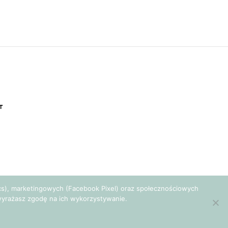
T
tics), marketingowych (Facebook Pixel) oraz społecznościowych
e wyrażasz zgodę na ich wykorzystywanie.