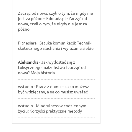
Zacząć od nowa, czyli o tym, że nigdy nie
jest za późno – Edurada.pl
-
Zacząć od
nowa, czyli o tym, że nigdy nie jest za
późno
Fitnesiara
-
Sztuka komunikacji: Techniki
skutecznego słuchania i wyrażania siebie
Aleksandra
-
Jak wydostać się z
toksycznego małżeństwa i zacząć od
nowa? Moja historia
wstudio
-
Praca z domu – za co możesz
być wdzięczny, a na co musisz uważać
wstudio
-
Mindfulness w codziennym
życiu: Korzyści praktyczne metody