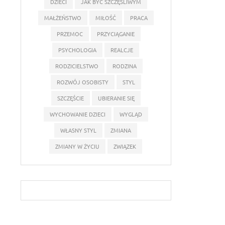
DZIECI
JAK BYĆ SZCZĘŚLIWYM
MAŁŻEŃSTWO
MIŁOŚĆ
PRACA
PRZEMOC
PRZYCIĄGANIE
PSYCHOLOGIA
REALCJE
RODZICIELSTWO
RODZINA
ROZWÓJ OSOBISTY
STYL
SZCZĘŚCIE
UBIERANIE SIĘ
WYCHOWANIE DZIECI
WYGLĄD
WŁASNY STYL
ZMIANA
ZMIANY W ŻYCIU
ZWIĄZEK