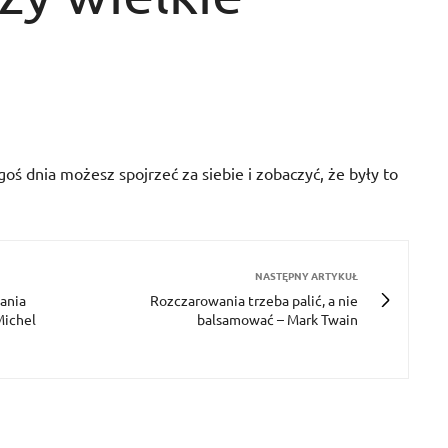
goś dnia możesz spojrzeć za siebie i zobaczyć, że były to
NASTĘPNY ARTYKUŁ
dania
Rozczarowania trzeba palić, a nie
Michel
balsamować – Mark Twain