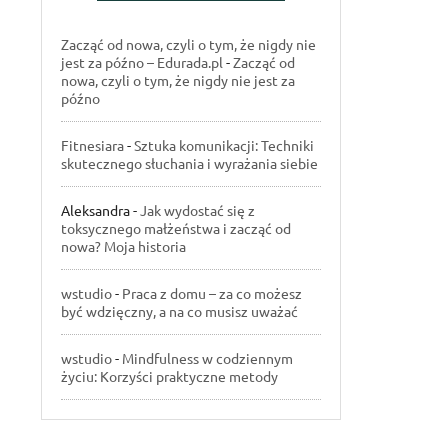
Zacząć od nowa, czyli o tym, że nigdy nie
jest za późno – Edurada.pl
-
Zacząć od
nowa, czyli o tym, że nigdy nie jest za
późno
Fitnesiara
-
Sztuka komunikacji: Techniki
skutecznego słuchania i wyrażania siebie
Aleksandra
-
Jak wydostać się z
toksycznego małżeństwa i zacząć od
nowa? Moja historia
wstudio
-
Praca z domu – za co możesz
być wdzięczny, a na co musisz uważać
wstudio
-
Mindfulness w codziennym
życiu: Korzyści praktyczne metody