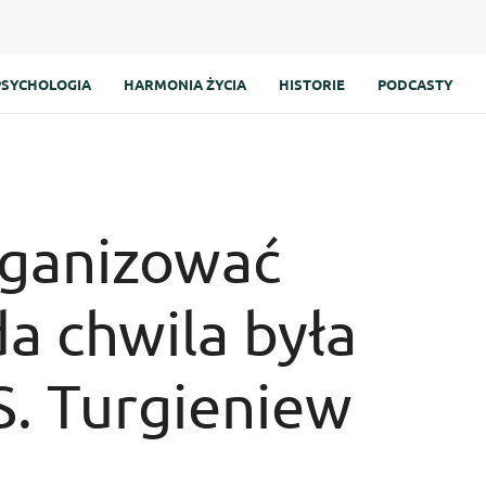
PSYCHOLOGIA
HARMONIA ŻYCIA
HISTORIE
PODCASTY
rganizować
da chwila była
S. Turgieniew