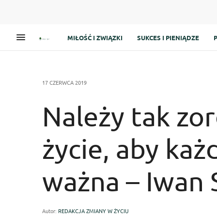
MIŁOŚĆ I ZWIĄZKI
SUKCES I PIENIĄDZE
17 CZERWCA 2019
Należy tak zo
życie, aby każ
ważna – Iwan 
Autor:
REDAKCJA ZMIANY W ŻYCIU