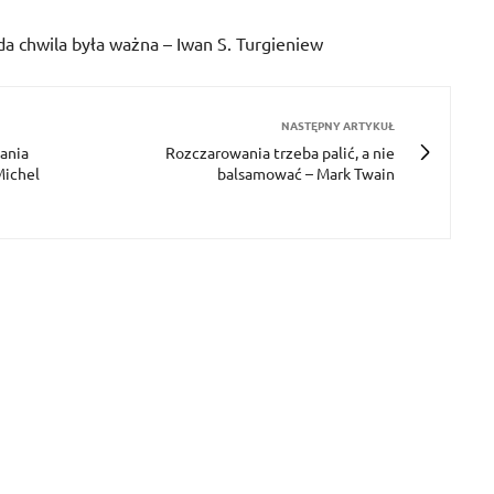
da chwila była ważna – Iwan S. Turgieniew
NASTĘPNY ARTYKUŁ
dania
Rozczarowania trzeba palić, a nie
Michel
balsamować – Mark Twain