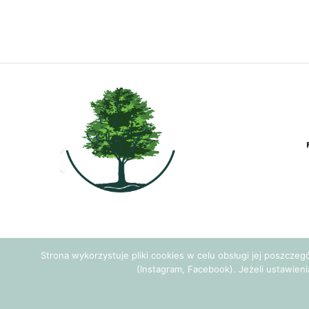
Strona wykorzystuje pliki cookies w celu obsługi jej poszcze
(Instagram, Facebook). Jeżeli ustawieni