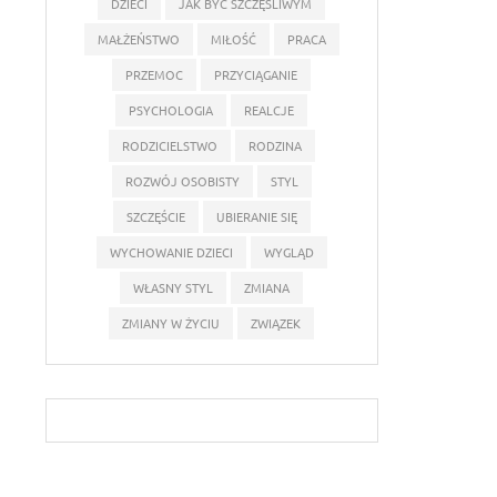
DZIECI
JAK BYĆ SZCZĘŚLIWYM
MAŁŻEŃSTWO
MIŁOŚĆ
PRACA
PRZEMOC
PRZYCIĄGANIE
PSYCHOLOGIA
REALCJE
RODZICIELSTWO
RODZINA
ROZWÓJ OSOBISTY
STYL
SZCZĘŚCIE
UBIERANIE SIĘ
WYCHOWANIE DZIECI
WYGLĄD
WŁASNY STYL
ZMIANA
ZMIANY W ŻYCIU
ZWIĄZEK