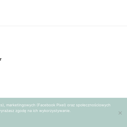
T
tics), marketingowych (Facebook Pixel) oraz społecznościowych
e wyrażasz zgodę na ich wykorzystywanie.