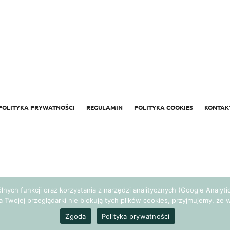
POLITYKA PRYWATNOŚCI
REGULAMIN
POLITYKA COOKIES
KONTAK
gólnych funkcji oraz korzystania z narzędzi analitycznych (Google Analy
a Twojej przeglądarki nie blokują tych plików cookies, przyjmujemy, ż
Realizacja:
Agencja Marketingowa Ambitnamarka.pl
Zgoda
Polityka prywatności