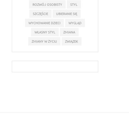
ROZWÓJ OSOBISTY
STYL
SZCZĘŚCIE
UBIERANIE SIĘ
WYCHOWANIE DZIECI
WYGLĄD
WŁASNY STYL
ZMIANA
ZMIANY W ŻYCIU
ZWIĄZEK