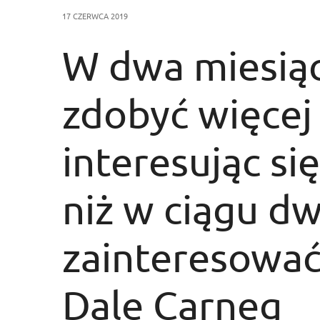
17 CZERWCA 2019
W dwa miesią
zdobyć więcej 
interesując si
niż w ciągu dw
zainteresować
Dale Carneg