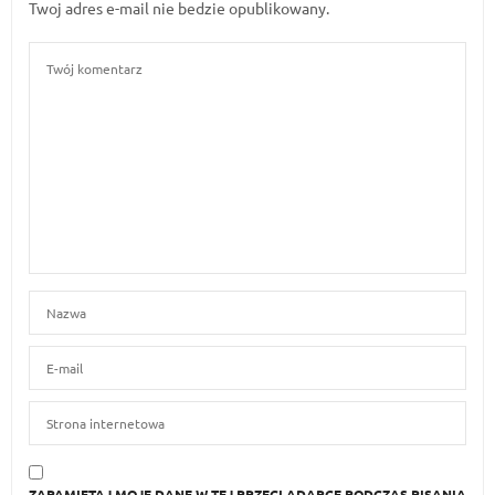
Twoj adres e-mail nie bedzie opublikowany.
ZAPAMIĘTAJ MOJE DANE W TEJ PRZEGLĄDARCE PODCZAS PISANIA