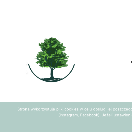
Strona wykorzystuje pliki cookies w celu obsługi jej poszcze
(Instagram, Facebook). Jeżeli ustawieni