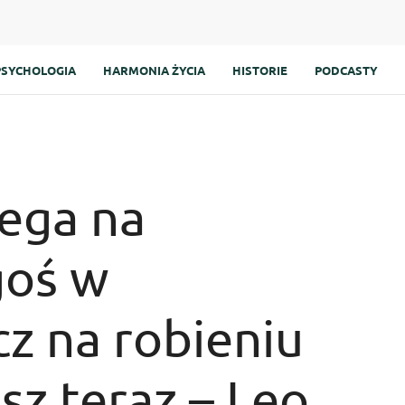
PSYCHOLOGIA
HARMONIA ŻYCIA
HISTORIE
PODCASTY
lega na
goś w
cz na robieniu
sz teraz – Leo