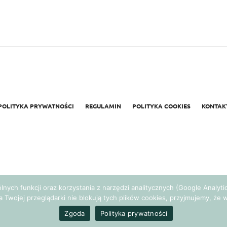
POLITYKA PRYWATNOŚCI
REGULAMIN
POLITYKA COOKIES
KONTAK
gólnych funkcji oraz korzystania z narzędzi analitycznych (Google Analy
a Twojej przeglądarki nie blokują tych plików cookies, przyjmujemy, ż
Realizacja:
Agencja Marketingowa Ambitnamarka.pl
Zgoda
Polityka prywatności