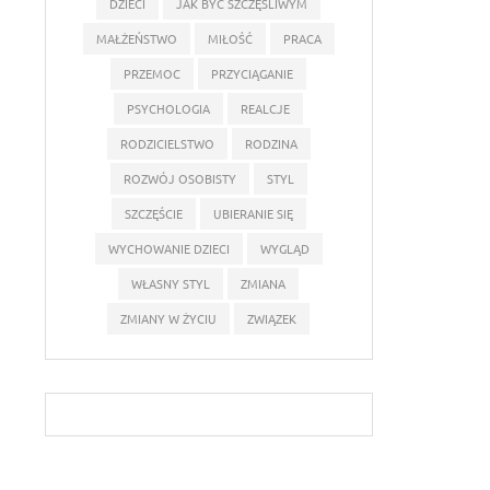
DZIECI
JAK BYĆ SZCZĘŚLIWYM
MAŁŻEŃSTWO
MIŁOŚĆ
PRACA
PRZEMOC
PRZYCIĄGANIE
PSYCHOLOGIA
REALCJE
RODZICIELSTWO
RODZINA
ROZWÓJ OSOBISTY
STYL
SZCZĘŚCIE
UBIERANIE SIĘ
WYCHOWANIE DZIECI
WYGLĄD
WŁASNY STYL
ZMIANA
ZMIANY W ŻYCIU
ZWIĄZEK