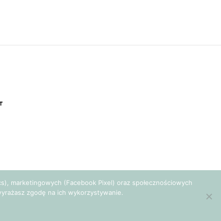
T
tics), marketingowych (Facebook Pixel) oraz społecznościowych
e wyrażasz zgodę na ich wykorzystywanie.