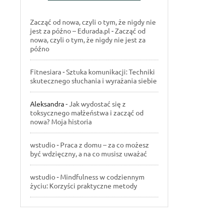
Zacząć od nowa, czyli o tym, że nigdy nie
jest za późno – Edurada.pl
-
Zacząć od
nowa, czyli o tym, że nigdy nie jest za
późno
Fitnesiara
-
Sztuka komunikacji: Techniki
skutecznego słuchania i wyrażania siebie
Aleksandra
-
Jak wydostać się z
toksycznego małżeństwa i zacząć od
nowa? Moja historia
wstudio
-
Praca z domu – za co możesz
być wdzięczny, a na co musisz uważać
wstudio
-
Mindfulness w codziennym
życiu: Korzyści praktyczne metody