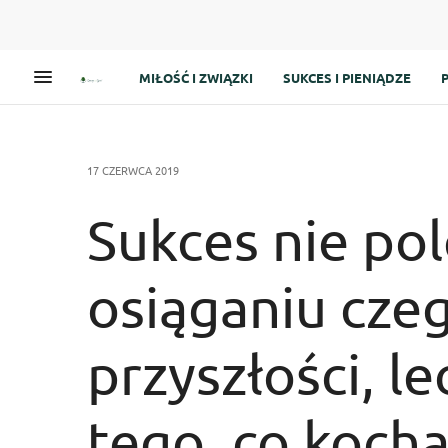
MIŁOŚĆ I ZWIĄZKI
SUKCES I PIENIĄDZE
17 CZERWCA 2019
Sukces nie po
osiąganiu cze
przyszłości, le
tego, co kocha