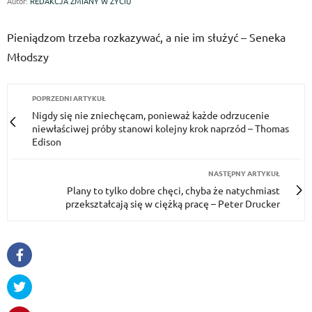
Autor:
REDAKCJA ZMIANY W ŻYCIU
Pieniądzom trzeba rozkazywać, a nie im służyć – Seneka
Młodszy
POPRZEDNI ARTYKUŁ
Nigdy się nie zniechęcam, ponieważ każde odrzucenie
niewłaściwej próby stanowi kolejny krok naprzód – Thomas
Edison
NASTĘPNY ARTYKUŁ
Plany to tylko dobre chęci, chyba że natychmiast
przekształcają się w ciężką pracę – Peter Drucker