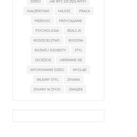
DZIECI
JAK BYĆ SZCZĘŚLIWYM
MAŁŻEŃSTWO
MIŁOŚĆ
PRACA
PRZEMOC
PRZYCIĄGANIE
PSYCHOLOGIA
REALCJE
RODZICIELSTWO
RODZINA
ROZWÓJ OSOBISTY
STYL
SZCZĘŚCIE
UBIERANIE SIĘ
WYCHOWANIE DZIECI
WYGLĄD
WŁASNY STYL
ZMIANA
ZMIANY W ŻYCIU
ZWIĄZEK