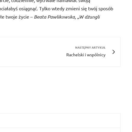
arcie, codziennie, wytrwale namawiać swoją
ciałabyś osiągnąć. Tylko wtedy zmieni się twój sposób
łe twoje życie –
Beata Pawlikowska, „W dżungli
NASTĘPNY ARTYKUŁ
Rachelski i wspólnicy