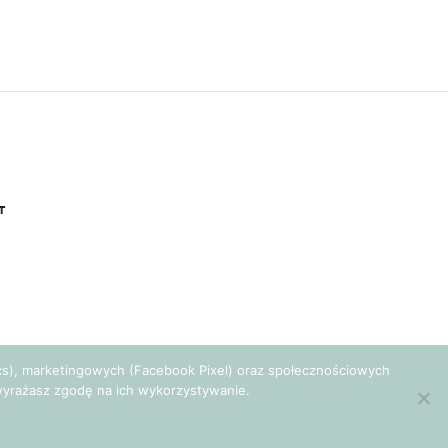
T
tics), marketingowych (Facebook Pixel) oraz społecznościowych
e wyrażasz zgodę na ich wykorzystywanie.