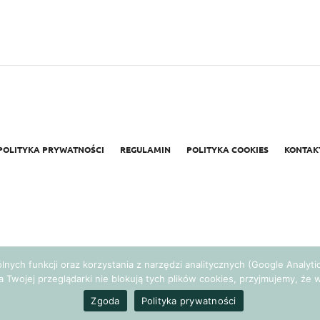
POLITYKA PRYWATNOŚCI
REGULAMIN
POLITYKA COOKIES
KONTAK
gólnych funkcji oraz korzystania z narzędzi analitycznych (Google Analy
a Twojej przeglądarki nie blokują tych plików cookies, przyjmujemy, ż
Realizacja:
Agencja Marketingowa Ambitnamarka.pl
Zgoda
Polityka prywatności