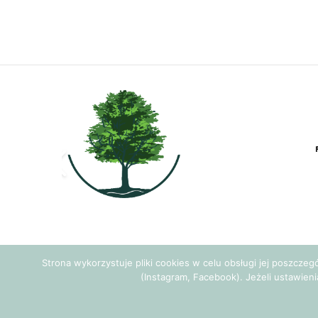
Strona wykorzystuje pliki cookies w celu obsługi jej poszcze
(Instagram, Facebook). Jeżeli ustawieni