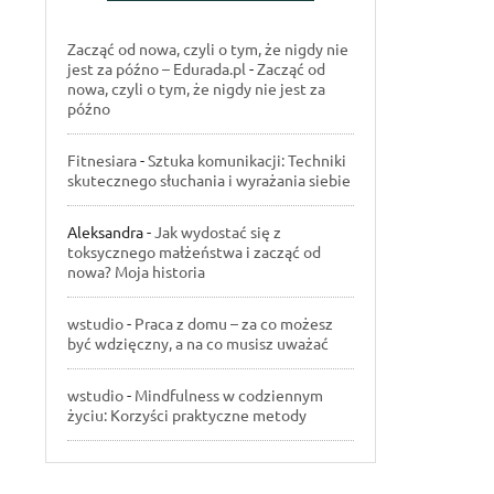
Zacząć od nowa, czyli o tym, że nigdy nie
jest za późno – Edurada.pl
-
Zacząć od
nowa, czyli o tym, że nigdy nie jest za
późno
Fitnesiara
-
Sztuka komunikacji: Techniki
skutecznego słuchania i wyrażania siebie
Aleksandra
-
Jak wydostać się z
toksycznego małżeństwa i zacząć od
nowa? Moja historia
wstudio
-
Praca z domu – za co możesz
być wdzięczny, a na co musisz uważać
wstudio
-
Mindfulness w codziennym
życiu: Korzyści praktyczne metody